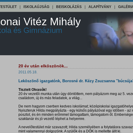
TESTÜLET
|
ISKOLAÚJSÁG
|
BEISKOLÁZÁS
|
ALAPÍTVÁNY
|
GALÉRI
onai Vitéz Mihály
skola és Gimnázium
20 év után elköszönök...
2011.05.18.
Leköszönő igazgatónk, Borosné dr. Kézy Zsuzsanna "búcsúja
Tisztelt Olvasók!
20 év vezetői munka után úgy döntöttem, nem pályázom meg az 5. vezető
családom, új és más feladatok, a világ...
De nem hagyom cserben kedves iskolámat; középiskolai igazgatóhely
Nyiszteruk Hilda megpályázta - egy külsős pályázóval egy időben - az
posztot, és én minden erőmmel támogattam, támogatom őt. Emberséges
szaktanár és jó vezető léphet a helyemre.
A nevelőtestület már szavazott; Hilda személyében a folytatásra szavaz
mint valamennyi dolgozónk. A szülők és a DÖK is mellette állt ki.