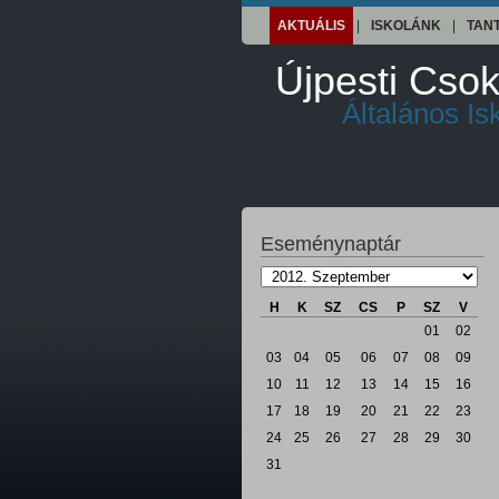
AKTUÁLIS
|
ISKOLÁNK
|
TAN
Újpesti Csok
Általános I
Eseménynaptár
H
K
SZ
CS
P
SZ
V
01
02
03
04
05
06
07
08
09
10
11
12
13
14
15
16
17
18
19
20
21
22
23
24
25
26
27
28
29
30
31