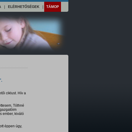
A
|
ELÉRHETŐSÉGEK
|
TÁMOP
".
i ciklust. Hív a
ettesem, Tóthné
 igazgatóim
 ember, kiváló
ott éppen úgy,