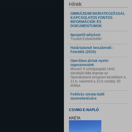
Hírek
GIMNÁZIUMI BEIRATKOZÁSSAL
KAPCSOLATOS FONTOS
INFORMÁCIÓK ÉS
DOKUMENTUMOK
Igazgatói pályázat
Tisztelt Érdeklődők!
Határtalanul! beszámoló -
Felvidék (2026)
Operában jártak nyelvi
tagozatosaink
Mozart: A színigazgató című
darabját látta tegnap az
Operakaland program keretében a
11.b, valamint a 10.b osztály 30
diákja.
Felhívás iskolai büfé
üzemeltetésére
CSVMG E-NAPLÓ
KRÉTA