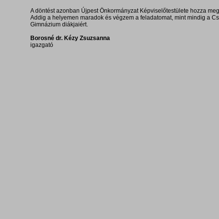
A döntést azonban Újpest Önkormányzat Képviselőtestülete hozza meg 
Addig a helyemen maradok és végzem a feladatomat, mint mindig a C
Gimnázium diákjaiért.
Borosné dr. Kézy Zsuzsanna
igazgató