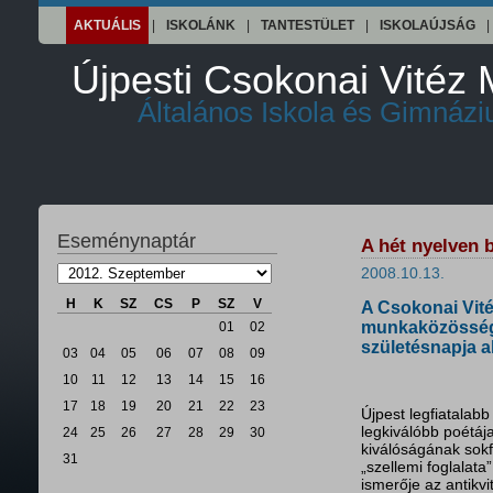
AKTUÁLIS
|
ISKOLÁNK
|
TANTESTÜLET
|
ISKOLAÚJSÁG
|
Újpesti Csokonai Vitéz 
Általános Iskola és Gimnáz
Eseménynaptár
A hét nyelven 
2008.10.13.
H
K
SZ
CS
P
SZ
V
A Csokonai Vit
munkaközössége 
01
02
születésnapja a
03
04
05
06
07
08
09
10
11
12
13
14
15
16
17
18
19
20
21
22
23
Újpest legfiatalab
legkiválóbb poétáj
24
25
26
27
28
29
30
kiválóságának sokf
31
„szellemi foglalata
ismerője az antikvi