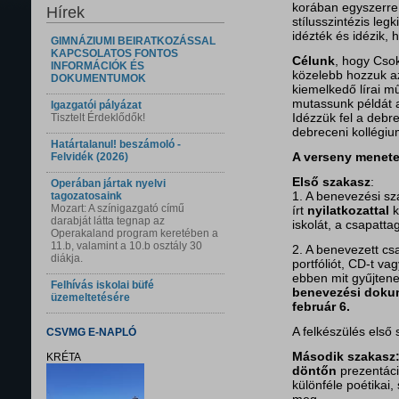
korában egyszerre
Hírek
stílusszintézis le
idézték és idézik, 
GIMNÁZIUMI BEIRATKOZÁSSAL
KAPCSOLATOS FONTOS
Célunk
, hogy Cso
INFORMÁCIÓK ÉS
közelebb hozzuk az
DOKUMENTUMOK
kiemelkedő lírai m
mutassunk példát a
Igazgatói pályázat
Idézzük fel a debr
Tisztelt Érdeklődők!
debreceni kollégiu
Határtalanul! beszámoló -
A verseny menet
Felvidék (2026)
Első szakasz
:
Operában jártak nyelvi
1. A benevezési 
tagozatosaink
Mozart: A színigazgató című
írt
nyilatkozattal
k
darabját látta tegnap az
iskolát, a csapatta
Operakaland program keretében a
11.b, valamint a 10.b osztály 30
2. A benevezett c
diákja.
portfóliót, CD-t v
ebben mit gyűjtene
Felhívás iskolai büfé
benevezési dok
üzemeltetésére
február 6.
A felkészülés első
CSVMG E-NAPLÓ
Második szakasz
KRÉTA
döntőn
prezentáci
különféle poétikai, 