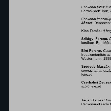
Csokonai Vitéz Mih
Forrásvidék. Írók, 
Csokonai koszorúja
József.
Debrecen: 
Kiss Tamás:
A bag
Szilágyi Ferenc:
D
korában. Bp.: Móra
Bíró Ferenc:
Csoko
Irodalomtanítás az
Westermann, 1998
Szegedy-Maszák M
gimnázium II. oszt
fejezet
Cserhalmi Zsuzsa
szóló fejezet
Tarján Tamás:
Iro
Csokonairól szóló 