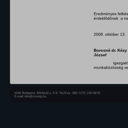
Eredményes felkész
érdeklődőnek a n
2008. október 13.
Borosné dr. Kéz
József
iga
munkaközösség ve
1046 Budapest, Bőrfestő u. 5-9. Tel./Fax: 380-7170, 230-6679
E-mail: info@csvmg.hu