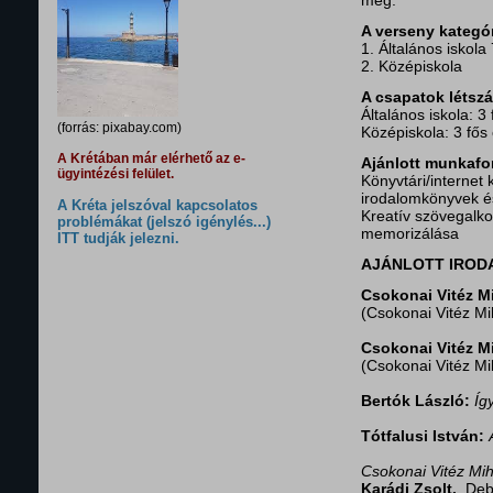
meg.
A verseny kategór
1. Általános iskola
2. Középiskola
A csapatok létsz
Általános iskola: 3 
(forrás: pixabay.com)
Középiskola: 3 fős 
A Krétában már elérhető az e-
Ajánlott munkaf
ügyintézési felület.
Könyvtári/internet
irodalomkönyvek é
A Kréta jelszóval kapcsolatos
Kreatív szövegalkot
problémákat (jelszó igénylés...)
memorizálása
ITT tudják jelezni.
AJÁNLOTT IRO
Csokonai Vitéz M
(Csokonai Vitéz Mi
Csokonai Vitéz M
(Csokonai Vitéz Mi
Bertók László:
Íg
Tótfalusi István:
Csokonai Vitéz Mih
Karádi Zsolt.
Debr