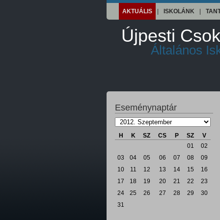
AKTUÁLIS
|
ISKOLÁNK
|
TAN
Újpesti Csok
Általános I
Eseménynaptár
H
K
SZ
CS
P
SZ
V
01
02
03
04
05
06
07
08
09
10
11
12
13
14
15
16
17
18
19
20
21
22
23
24
25
26
27
28
29
30
31