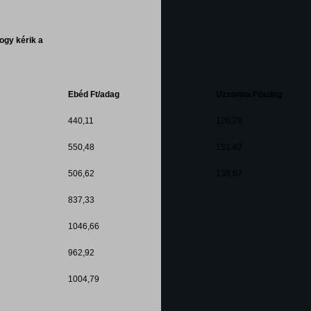
ogy kérik a
Ebéd Ft/adag
Uzsonna Ft/adag
440,11
120,28
550,48
151,42
506,62
138,67
837,33
1046,66
962,92
1004,79