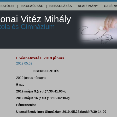
TESTÜLET
|
ISKOLAÚJSÁG
|
BEISKOLÁZÁS
|
ALAPÍTVÁNY
|
GALÉRI
onai Vitéz Mihály
skola és Gimnázium
Ebédbefizetés, 2019 június
2019.05.02.
EBÉDBEFIZETÉS
2019.június hónapra
9 nap
2019.május 9.(csüt.)7:30.-11:00-ig
2019.május 16.(csüt.)13:00-16:30-ig
Pótbefizetés:
Újpesti Bródy Imre Gimnázium 2019. 05.28.(kedd) 7:30-14:00