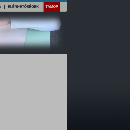
A
|
ELÉRHETŐSÉGEK
|
TÁMOP