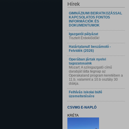
Hírek
GIMNÁZIUMI BEIRATKOZÁSSAL
KAPCSOLATOS FONTOS
INFORMÁCIÓK ÉS
DOKUMENTUMOK
Igazgatói pályázat
Tisztelt Érdeklődők!
Határtalanul! beszámoló -
Felvidék (2026)
Operában jártak nyelvi
tagozatosaink
Mozart: A színigazgató című
darabját látta tegnap az
Operakaland program keretében a
11.b, valamint a 10.b osztály 30
diákja.
Felhívás iskolai büfé
üzemeltetésére
CSVMG E-NAPLÓ
KRÉTA