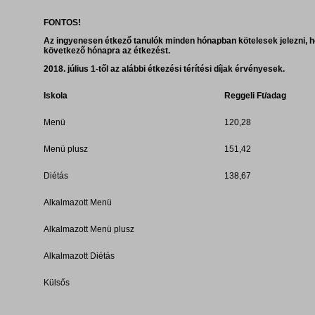
FONTOS!
Az ingyenesen étkező tanulók minden hónapban kötelesek jelezni, h
következő hónapra az étkezést.
2018. július 1-től az alábbi étkezési térítési díjak érvényesek.
Iskola
Reggeli Ft/adag
Menü
120,28
Menü plusz
151,42
Diétás
138,67
Alkalmazott Menü
Alkalmazott Menü plusz
Alkalmazott Diétás
Külsős