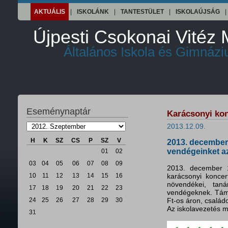
AKTUÁLIS
|
ISKOLÁNK
|
TANTESTÜLET
|
ISKOLAÚJSÁG
|
Újpesti Csokonai Vitéz 
Általános Iskola és Gimnáz
Eseménynaptár
Karácsonyi ko
2013.12.09.
H
K
SZ
CS
P
SZ
V
2013. december
vendégeinket az
01
02
03
04
05
06
07
08
09
2013. december 1
10
11
12
13
14
15
16
karácsonyi koncer
növendékei, tan
17
18
19
20
21
22
23
vendégeknek. Támo
24
25
26
27
28
29
30
Ft-os áron, család
Az iskolavezetés m
31