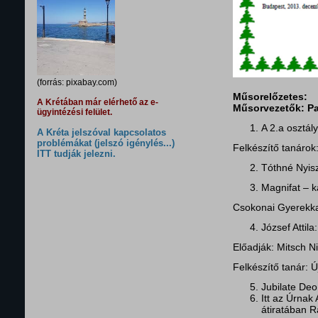
(forrás: pixabay.com)
Műsorelőzetes:
A Krétában már elérhető az e-
Műsorvezetők: Pa
ügyintézési felület.
A 2.a osztál
A Kréta jelszóval kapcsolatos
problémákat (jelszó igénylés...)
Felkészítő tanárok
ITT tudják jelezni.
Tóthné Nyisz
Magnifat – 
Csokonai Gyerekk
József Attila
Előadják: Mitsch Ni
Felkészítő tanár: 
Jubilate Deo
Itt az Úrnak
átiratában R