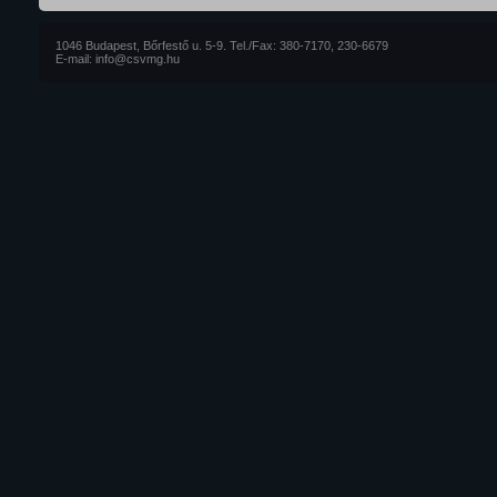
1046 Budapest, Bőrfestő u. 5-9. Tel./Fax: 380-7170, 230-6679
E-mail: info@csvmg.hu