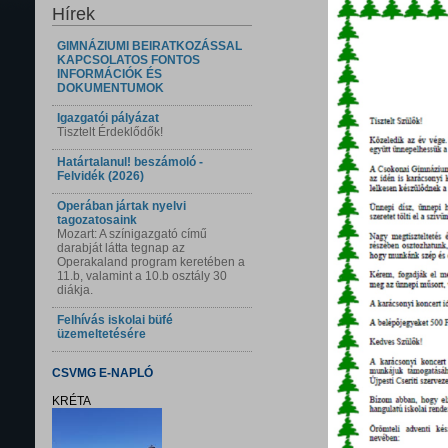
Hírek
GIMNÁZIUMI BEIRATKOZÁSSAL
KAPCSOLATOS FONTOS
INFORMÁCIÓK ÉS
DOKUMENTUMOK
Igazgatói pályázat
Tisztelt Érdeklődők!
Határtalanul! beszámoló -
Felvidék (2026)
Operában jártak nyelvi
tagozatosaink
Mozart: A színigazgató című
darabját látta tegnap az
Operakaland program keretében a
11.b, valamint a 10.b osztály 30
diákja.
Felhívás iskolai büfé
üzemeltetésére
CSVMG E-NAPLÓ
KRÉTA