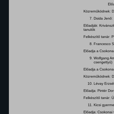
Előadja a C
Közreműködnek: Dr
Dsida Jenő: 
Előadják: Krivánsz
tanulók
Felkészítő tanár: P
Francesco Sot
Előadja a Csokona
Wolfgang Am
csengettyű)
Előadja a Csokona
Közreműködnek: Dr
Lévay Erzséb
Előadja: Pintér Dor
Felkészítő tanár: 
Kicsi gyerme
Előadja: Csokonai