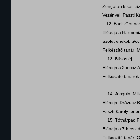
Zongorán kísér: S
Vezényel: Pászti K
12. Bach-Gounod
Előadja a Harmoni
Szólót énekel: Géc
Felkészítő tanár: 
13. Bűvös éj
Előadja a 2.c osztá
Felkészítő tanárok
14. Josquin: Mill
Előadja: Drávucz B
Pászti Károly teno
15. Tóthárpád Fer
Előadja a 7.b oszt
Felkészítő tanár: