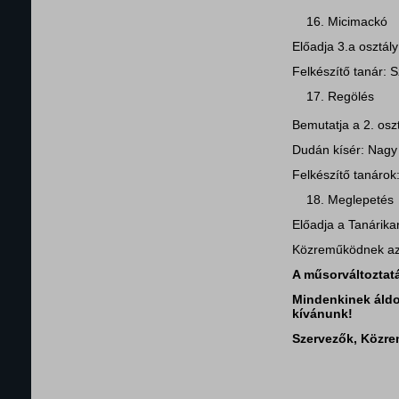
16. Micimackó
Előadja 3.a osztály
Felkészítő tanár: 
17. Regölés
Bemutatja a 2. osz
Dudán kísér: Nagy
Felkészítő tanárok
18. Meglepetés
Előadja a Tanárikar
Közreműködnek az 
A műsorváltoztatá
M
indenkinek áld
kívánunk!
Szervezők, Közr