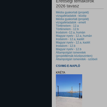
Érettségi témakörök
2026 tavasz
Média gyakorlati (projekt)
vizsgafeladatok - közép
Média gyakorlati (projekt)
vizsgafeladatok - emelt
Történelem - 12.a
Történelem - 12.b
Irodalom -12.a, humán
Magyar nyelv - 12.a, humán
Irodalom - 12.a, kadét
Magyar nyelv - 12.a, kadét
Irodalom - 12.b
Magyar nyelv - 12.b
Állampolgári ismeretek
(projekttémák középszinten)
Állampolgári ismeretek - szóbeli
CSVMG E-NAPLÓ
KRÉTA