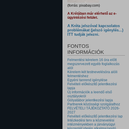
(forrás: pixabay.com)
A Krétában már elérhető az e-
ügyintézési felület.
A Kréta jelszóval kapcsolatos
problémákat (jelszó igénylés...)
ITT tudják jelezni.
FONTOS
INFORMÁCIÓK
Felmentési kérelem 16 óra előtt
megszervezett egyéb foglalkozás
alól
Kérelem két testnevelésóra alóli
felmentéshez
Egyéni tanrend igénylése
Felvételi előkészítő jelentkezési
lapja
Új információk a leendő első
osztályokról
Gólyatábor jelentkezési lapja
Partnerek közösségi szolgálathoz
FELVÉTELI TÁJÉKOZTATÓ 2026-
2027
Felvételi előkészítő jelentkezési lap
Intézkedési terv a köznevelési
intézményekben a járványügyi
készenlét idején alkalmazandó