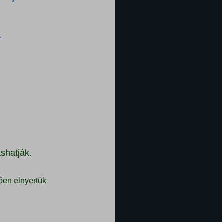
.
shatják.
ően elnyertük