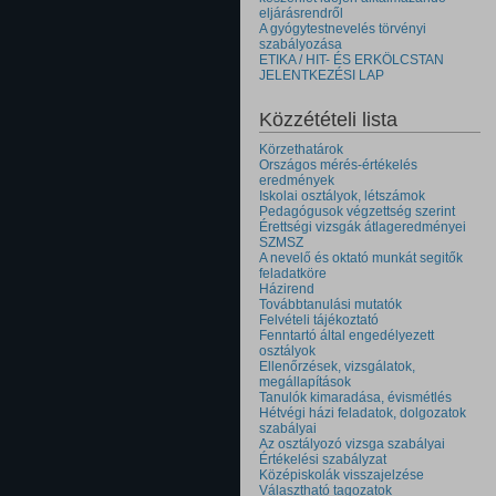
eljárásrendről
A gyógytestnevelés törvényi
szabályozása
ETIKA / HIT- ÉS ERKÖLCSTAN
JELENTKEZÉSI LAP
Közzétételi lista
Körzethatárok
Országos mérés-értékelés
eredmények
Iskolai osztályok, létszámok
Pedagógusok végzettség szerint
Érettségi vizsgák átlageredményei
SZMSZ
A nevelő és oktató munkát segitők
feladatköre
Házirend
Továbbtanulási mutatók
Felvételi tájékoztató
Fenntartó által engedélyezett
osztályok
Ellenőrzések, vizsgálatok,
megállapítások
Tanulók kimaradása, évismétlés
Hétvégi házi feladatok, dolgozatok
szabályai
Az osztályozó vizsga szabályai
Értékelési szabályzat
Középiskolák visszajelzése
Választható tagozatok