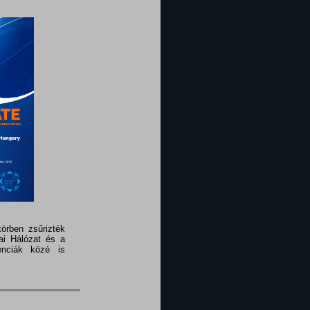
örben zsűrizték
ai Hálózat és a
enciák közé is