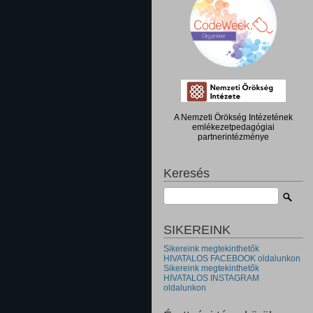
A Nemzeti Örökség Intézetének
emlékezetpedagógiai
partnerintézménye
Keresés
SIKEREINK
Sikereink megtekinthetők
HIVATALOS FACEBOOK oldalunkon
Sikereink megtekinthetők
HIVATALOS INSTAGRAM
oldalunkon