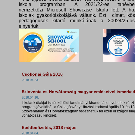
Iskola programban. A 2021/22-es tanévbe
nemzetközi Microsoft Showcase Iskola lett. A haz
Iskolák gyakorlóiskolájává váltunk. Ezt címet, kö
pedagógusok kitartó munkájának a 20024/25-ös
elnyertük.
Csokonai Gála 2018
2018.04.23.
Szlovénia és Horvátország magyar emlékeivel ismerke
2018.04.16.
Iskolánk diákjai ismét külföldi tanulmányi kiránduláson vehettek részt
program jóvoltából: a Csillagösvény Utazási Irodával április 10. és 13.
Szlovéniában és Horvátországban fedezhettük fel ezen országok ma
vonatkozású kincseit.
Ebédbefizetés, 2018 május
2018.04.04.