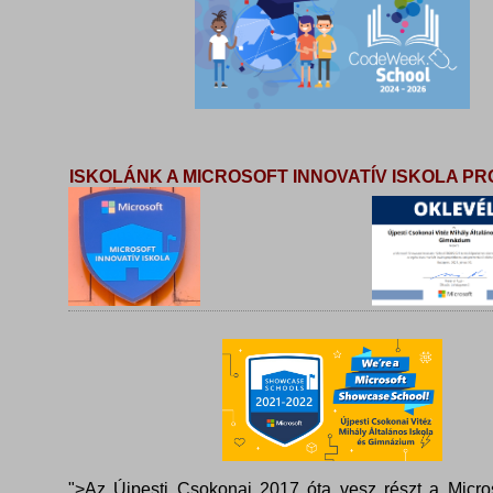
ISKOLÁNK A MICROSOFT INNOVATÍV ISKOLA 
">Az Újpesti Csokonai 2017 óta vesz részt a Micros