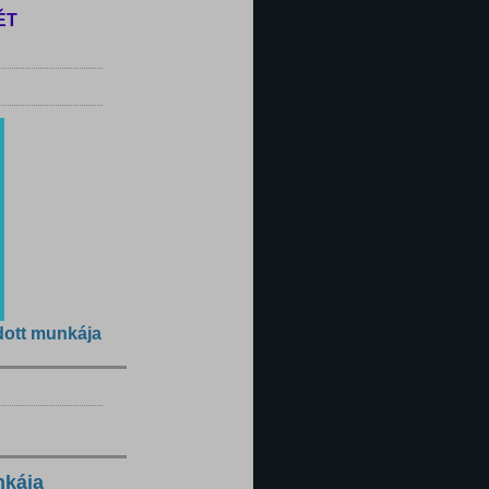
ÉT
dott munkája
nkája