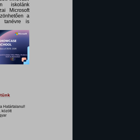
n iskolánk
ai Microsoft
szönhetően a
 tanévre is
dtünk
 a Határtalanul!
 között
gyar