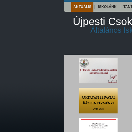
AKTUÁLIS
|
ISKOLÁNK
|
TAN
Újpesti Csok
Általános I