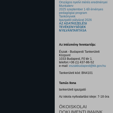
Országos nyelvi mérés eredményei
Munkaterv
2025 szeptember 1-től érvényes
pedagógiai program
Tankönyvek
Igazgatói pályázat 2026
AZ ADATKEZELÉSI
TEVÉKENYSÉGEK
NYILVÁNTARTÁSA
Az intézmény fenntartója:
Észak - Budapesti Tankerületi
Központ
1033 Budapest, Fő tér 1.
telefon:+36 (1) 437-86-52
e-mail:
eszakbudapest@kk.gov.hu
Tankerületi kód: BN4101
Tamás Ilona
tankerületi igazgató
Az iskola nyitvatartási ideje: 7-18 óra
ÖKOISKOLAI
DOKUMENTUMAINK