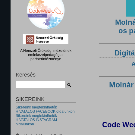
Molná
os p
A Nemzeti Örökség Intézetének
Digitá
emlékezetpedagógiai
partnerintézménye
A
Keresés
Molnár
SIKEREINK
Sikereink megtekinthetők
HIVATALOS FACEBOOK oldalunkon
Sikereink megtekinthetők
HIVATALOS INSTAGRAM
Code Wee
oldalunkon