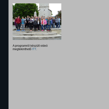
A programról készült videó
megtekinthető
ITT
.