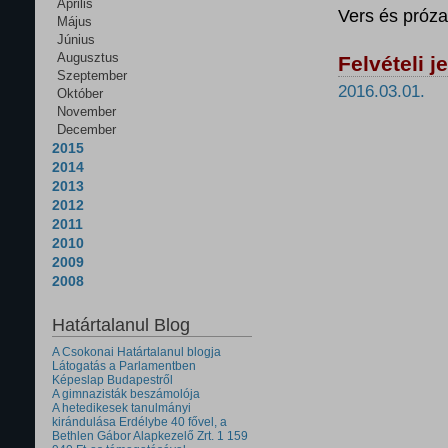
Április
Vers és próza
Május
Június
Augusztus
Felvételi 
Szeptember
2016.03.01.
Október
November
December
2015
2014
2013
2012
2011
2010
2009
2008
Határtalanul Blog
A Csokonai Határtalanul blogja
Látogatás a Parlamentben
Képeslap Budapestről
A gimnazisták beszámolója
A hetedikesek tanulmányi
kirándulása Erdélybe 40 fővel, a
Bethlen Gábor Alapkezelő Zrt. 1 159