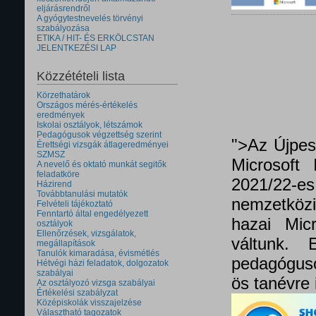
eljárásrendről
A gyógytestnevelés törvényi
szabályozása
ETIKA / HIT- ÉS ERKÖLCSTAN
JELENTKEZÉSI LAP
Közzétételi lista
Körzethatárok
Országos mérés-értékelés
eredmények
Iskolai osztályok, létszámok
Pedagógusok végzettség szerint
">Az Újpes
Érettségi vizsgák átlageredményei
SZMSZ
Microsoft 
A nevelő és oktató munkát segitők
feladatköre
2021/22
Házirend
Továbbtanulási mutatók
nemzetközi 
Felvételi tájékoztató
Fenntartó által engedélyezett
hazai Micr
osztályok
Ellenőrzések, vizsgálatok,
váltunk.
megállapítások
Tanulók kimaradása, évismétlés
pedagóguso
Hétvégi házi feladatok, dolgozatok
szabályai
ös tanévre 
Az osztályozó vizsga szabályai
Értékelési szabályzat
Középiskolák visszajelzése
Választható tagozatok