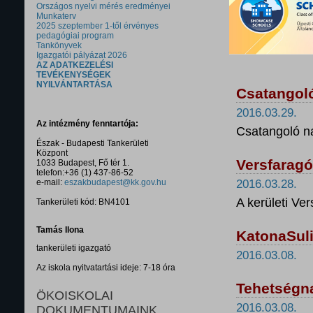
Országos nyelvi mérés eredményei
Munkaterv
2025 szeptember 1-től érvényes
pedagógiai program
Tankönyvek
Igazgatói pályázat 2026
AZ ADATKEZELÉSI
TEVÉKENYSÉGEK
NYILVÁNTARTÁSA
Csatangoló
2016.03.29.
Az intézmény fenntartója:
Csatangoló n
Észak - Budapesti Tankerületi
Központ
Versfaragó
1033 Budapest, Fő tér 1.
telefon:+36 (1) 437-86-52
e-mail:
eszakbudapest@kk.gov.hu
2016.03.28.
A kerületi Ve
Tankerületi kód: BN4101
Tamás Ilona
KatonaSul
tankerületi igazgató
2016.03.08.
Az iskola nyitvatartási ideje: 7-18 óra
Tehetségn
ÖKOISKOLAI
2016.03.08.
DOKUMENTUMAINK