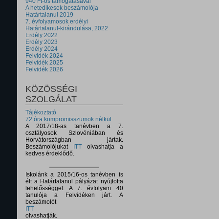
940 Ft-os támogatásával
A hetedikesek beszámolója
Határtalanul 2019
7. évfolyamosok erdélyi
Határtalanul-kirándulása, 2022
Erdély 2022
Erdély 2023
Erdély 2024
Felvidék 2024
Felvidék 2025
Felvidék 2026
KÖZÖSSÉGI
SZOLGÁLAT
Tájékoztató
72 óra kompromisszumok nélkül
A 2017/18-as tanévben a 7.
osztályosok Szlovéniában és
Horvátországban jártak.
Beszámolójukat
ITT
olvashatja a
kedves érdeklődő.
Iskolánk a 2015/16-os tanévben is
élt a Határtalanul pályázat nyújtotta
lehetősséggel. A 7. évfolyam 40
tanulója a Felvidéken járt. A
beszámolót
ITT
olvashatják.