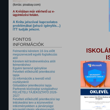
(forrás: pixabay.com)
A Krétában már elérhető az e-
ügyintézési felület.
A Kréta jelszóval kapcsolatos
problémákat (jelszó igénylés...)
ITT tudják jelezni.
FONTOS
INFORMÁCIÓK
ISKOLÁ
Felmentési kérelem 16 óra előtt
megszervezett egyéb foglalkozás
I
alól
Kérelem két testnevelésóra alóli
felmentéshez
Egyéni tanrend igénylése
Felvételi előkészítő jelentkezési
lapja
Új információk a leendő első
osztályokról
Gólyatábor jelentkezési lapja
Partnerek közösségi szolgálathoz
FELVÉTELI TÁJÉKOZTATÓ 2026-
2027
Felvételi előkészítő jelentkezési lap
Intézkedési terv a köznevelési
intézményekben a járványügyi
készenlét idején alkalmazandó