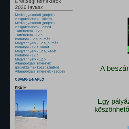
Érettségi témakörök
2026 tavasz
Média gyakorlati (projekt)
vizsgafeladatok - közép
Média gyakorlati (projekt)
vizsgafeladatok - emelt
Történelem - 12.a
Történelem - 12.b
Irodalom -12.a, humán
Magyar nyelv - 12.a, humán
Irodalom - 12.a, kadét
Magyar nyelv - 12.a, kadét
Irodalom - 12.b
Magyar nyelv - 12.b
Állampolgári ismeretek
A beszám
(projekttémák középszinten)
Állampolgári ismeretek - szóbeli
CSVMG E-NAPLÓ
KRÉTA
Egy pályá
köszönhető