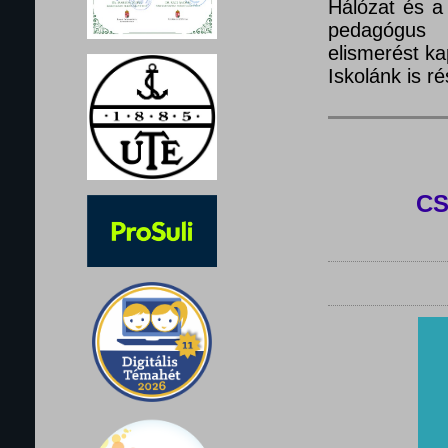
Hálózat és a
pedagógus 
elismerést ka
Iskolánk is 
C