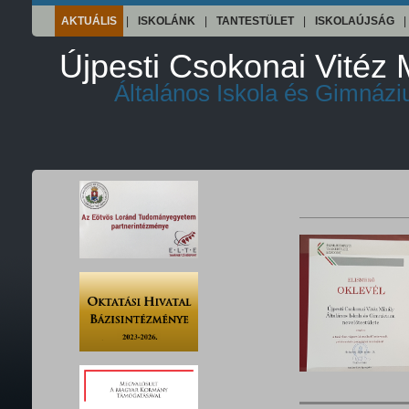
AKTUÁLIS
|
ISKOLÁNK
|
TANTESTÜLET
|
ISKOLAÚJSÁG
|
Újpesti Csokonai Vitéz 
Általános Iskola és Gimnáz