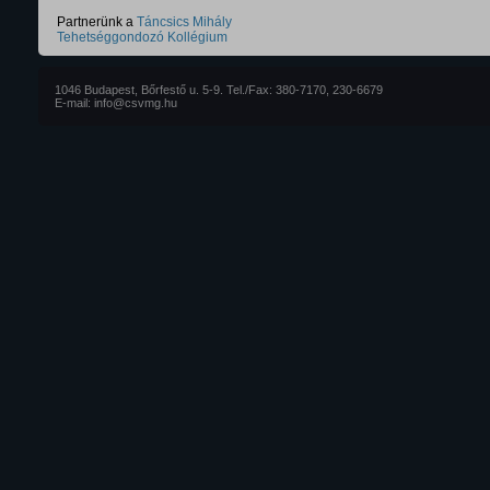
Partnerünk a
Táncsics Mihály
Tehetséggondozó Kollégium
1046 Budapest, Bőrfestő u. 5-9. Tel./Fax: 380-7170, 230-6679
E-mail: info@csvmg.hu