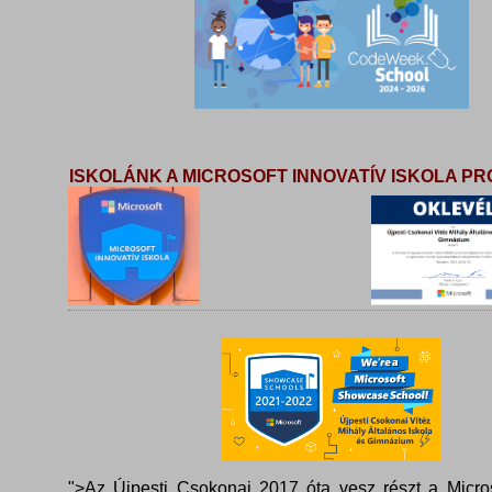
ISKOLÁNK A MICROSOFT INNOVATÍV ISKOLA 
">Az Újpesti Csokonai 2017 óta vesz részt a Micros