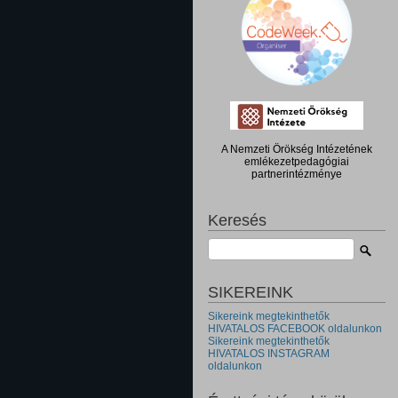
A Nemzeti Örökség Intézetének
emlékezetpedagógiai
partnerintézménye
Keresés
SIKEREINK
Sikereink megtekinthetők
HIVATALOS FACEBOOK oldalunkon
Sikereink megtekinthetők
HIVATALOS INSTAGRAM
oldalunkon