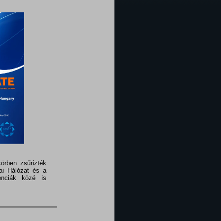
örben zsűrizték
ai Hálózat és a
enciák közé is