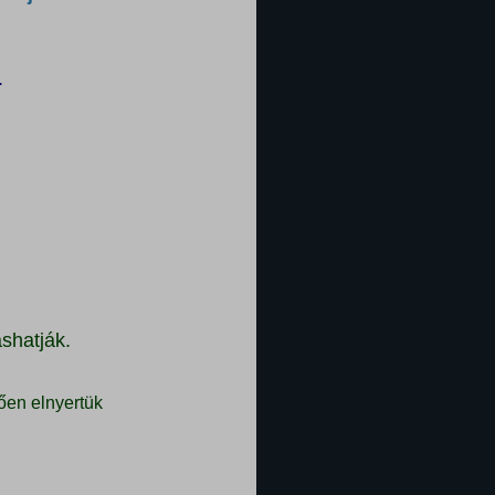
.
shatják.
ően elnyertük