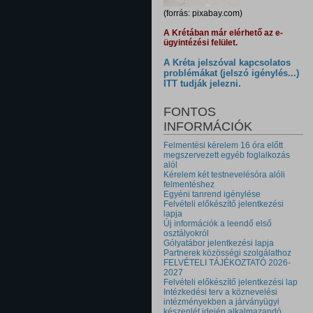
(forrás: pixabay.com)
A Krétában már elérhető az e-
ügyintézési felület.
A Kréta jelszóval kapcsolatos
problémákat (jelszó igénylés...)
ITT tudják jelezni.
FONTOS
INFORMÁCIÓK
Felmentési kérelem 16 óra előtt
megszervezett egyéb foglalkozás
alól
Kérelem két testnevelésóra alóli
felmentéshez
Egyéni tanrend igénylése
Felvételi előkészítő jelentkezési
lapja
Új információk a leendő első
osztályokról
Gólyatábor jelentkezési lapja
Partnerek közösségi szolgálathoz
FELVÉTELI TÁJÉKOZTATÓ 2026-
2027
Felvételi előkészítő jelentkezési lap
Intézkedési terv a köznevelési
intézményekben a járványügyi
készenlét idején alkalmazandó