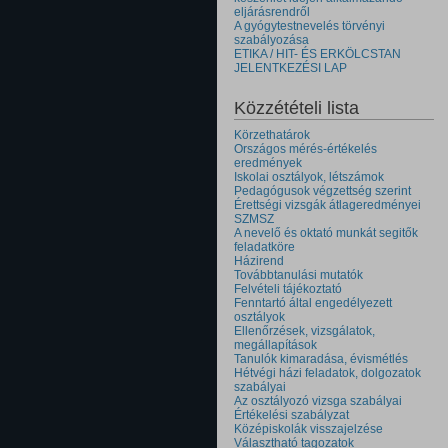
eljárásrendről
A gyógytestnevelés törvényi
szabályozása
ETIKA / HIT- ÉS ERKÖLCSTAN
JELENTKEZÉSI LAP
Közzétételi lista
Körzethatárok
Országos mérés-értékelés
eredmények
Iskolai osztályok, létszámok
Pedagógusok végzettség szerint
Érettségi vizsgák átlageredményei
SZMSZ
A nevelő és oktató munkát segitők
feladatköre
Házirend
Továbbtanulási mutatók
Felvételi tájékoztató
Fenntartó által engedélyezett
osztályok
Ellenőrzések, vizsgálatok,
megállapítások
Tanulók kimaradása, évismétlés
Hétvégi házi feladatok, dolgozatok
szabályai
Az osztályozó vizsga szabályai
Értékelési szabályzat
Középiskolák visszajelzése
Választható tagozatok