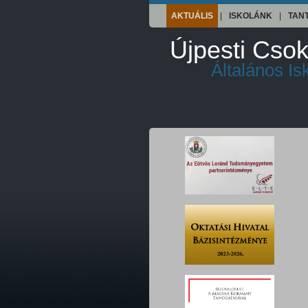
AKTUÁLIS
|
ISKOLÁNK
|
TAN
Újpesti Csok
Általános I