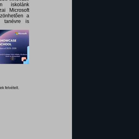
n iskolánk
ai Microsoft
szönhetően a
 tanévre is
k felvételt.