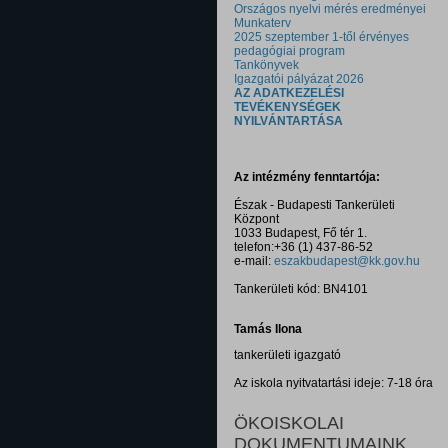
Országos nyelvi mérés eredményei
Munkaterv
2025 szeptember 1-től érvényes
pedagógiai program
Tankönyvek
Igazgatói pályázat 2026
AZ ADATKEZELÉSI
TEVÉKENYSÉGEK
NYILVÁNTARTÁSA
Az intézmény fenntartója:
Észak - Budapesti Tankerületi
Központ
1033 Budapest, Fő tér 1.
telefon:+36 (1) 437-86-52
e-mail:
eszakbudapest@kk.gov.hu
Tankerületi kód: BN4101
Tamás Ilona
tankerületi igazgató
Az iskola nyitvatartási ideje: 7-18 óra
ÖKOISKOLAI
DOKUMENTUMAINK