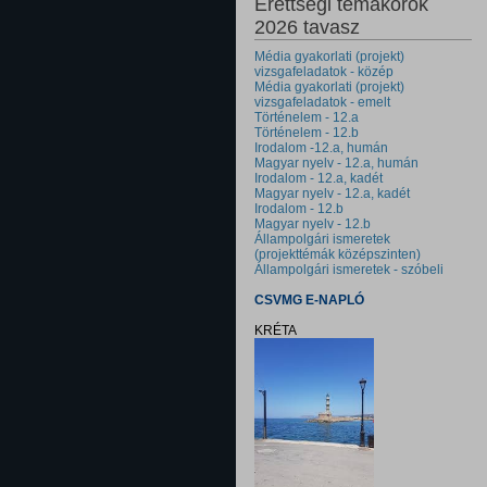
Érettségi témakörök
2026 tavasz
Média gyakorlati (projekt)
vizsgafeladatok - közép
Média gyakorlati (projekt)
vizsgafeladatok - emelt
Történelem - 12.a
Történelem - 12.b
Irodalom -12.a, humán
Magyar nyelv - 12.a, humán
Irodalom - 12.a, kadét
Magyar nyelv - 12.a, kadét
Irodalom - 12.b
Magyar nyelv - 12.b
Állampolgári ismeretek
(projekttémák középszinten)
Állampolgári ismeretek - szóbeli
CSVMG E-NAPLÓ
KRÉTA