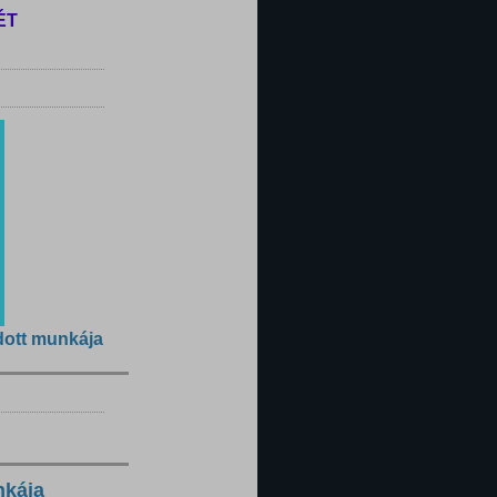
ÉT
dott munkája
nkája