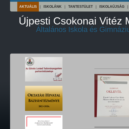
AKTUÁLIS
|
ISKOLÁNK
|
TANTESTÜLET
|
ISKOLAÚJSÁG
|
Újpesti Csokonai Vitéz 
Általános Iskola és Gimnáz