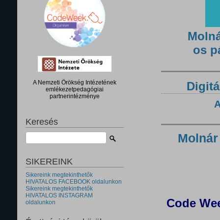
Molná
os p
A Nemzeti Örökség Intézetének
Digitá
emlékezetpedagógiai
partnerintézménye
A
Keresés
Molnár
SIKEREINK
Sikereink megtekinthetők
HIVATALOS FACEBOOK oldalunkon
Sikereink megtekinthetők
HIVATALOS INSTAGRAM
Code Wee
oldalunkon