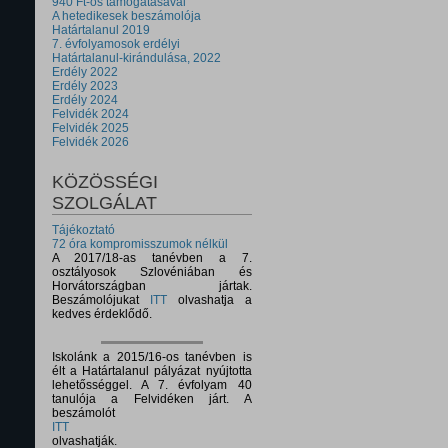
940 Ft-os támogatásával
A hetedikesek beszámolója
Határtalanul 2019
7. évfolyamosok erdélyi
Határtalanul-kirándulása, 2022
Erdély 2022
Erdély 2023
Erdély 2024
Felvidék 2024
Felvidék 2025
Felvidék 2026
KÖZÖSSÉGI
SZOLGÁLAT
Tájékoztató
72 óra kompromisszumok nélkül
A 2017/18-as tanévben a 7.
osztályosok Szlovéniában és
Horvátországban jártak.
Beszámolójukat
ITT
olvashatja a
kedves érdeklődő.
Iskolánk a 2015/16-os tanévben is
élt a Határtalanul pályázat nyújtotta
lehetősséggel. A 7. évfolyam 40
tanulója a Felvidéken járt. A
beszámolót
ITT
olvashatják.