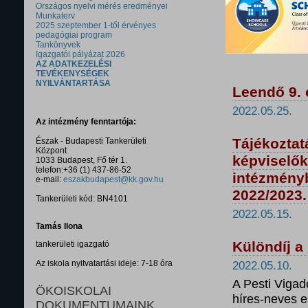
Országos nyelvi mérés eredményei
Munkaterv
2025 szeptember 1-től érvényes
pedagógiai program
Tankönyvek
Igazgatói pályázat 2026
AZ ADATKEZELÉSI
TEVÉKENYSÉGEK
NYILVÁNTARTÁSA
Leendő 9. 
2022.05.25.
Az intézmény fenntartója:
Tájékoztat
Észak - Budapesti Tankerületi
Központ
képviselő
1033 Budapest, Fő tér 1.
telefon:+36 (1) 437-86-52
intézményb
e-mail:
eszakbudapest@kk.gov.hu
2022/2023.
Tankerületi kód: BN4101
2022.05.15.
Tamás Ilona
Különdíj a
tankerületi igazgató
Az iskola nyitvatartási ideje: 7-18 óra
2022.05.10.
A Pesti Vigad
ÖKOISKOLAI
híres-neves e
DOKUMENTUMAINK