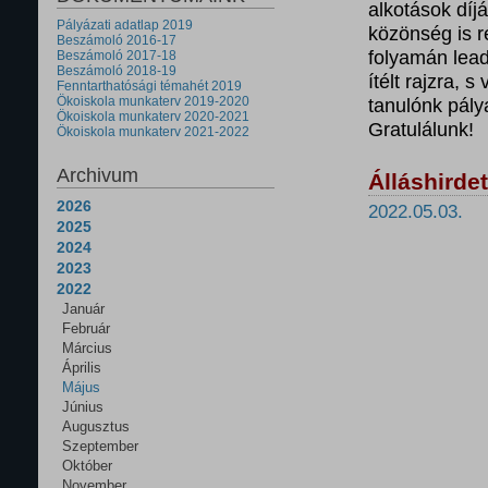
alkotások díjá
Pályázati adatlap 2019
közönség is r
Beszámoló 2016-17
folyamán lead
Beszámoló 2017-18
Beszámoló 2018-19
ítélt rajzra, 
Fenntarthatósági témahét 2019
Ökoiskola munkaterv 2019-2020
tanulónk pály
Ökoiskola munkaterv 2020-2021
Gratulálunk!
Ökoiskola munkaterv 2021-2022
Archivum
Álláshirde
2026
2022.05.03.
2025
2024
2023
2022
Január
Február
Március
Április
Május
Június
Augusztus
Szeptember
Október
November