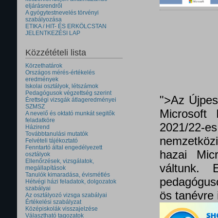
eljárásrendről
A gyógytestnevelés törvényi
szabályozása
ETIKA / HIT- ÉS ERKÖLCSTAN
JELENTKEZÉSI LAP
Közzétételi lista
Körzethatárok
Országos mérés-értékelés
eredmények
Iskolai osztályok, létszámok
Pedagógusok végzettség szerint
">Az Újpes
Érettségi vizsgák átlageredményei
SZMSZ
Microsoft 
A nevelő és oktató munkát segitők
feladatköre
2021/22
Házirend
Továbbtanulási mutatók
nemzetközi 
Felvételi tájékoztató
Fenntartó által engedélyezett
hazai Micr
osztályok
Ellenőrzések, vizsgálatok,
váltunk.
megállapítások
Tanulók kimaradása, évismétlés
pedagóguso
Hétvégi házi feladatok, dolgozatok
szabályai
ös tanévre 
Az osztályozó vizsga szabályai
Értékelési szabályzat
Középiskolák visszajelzése
Választható tagozatok