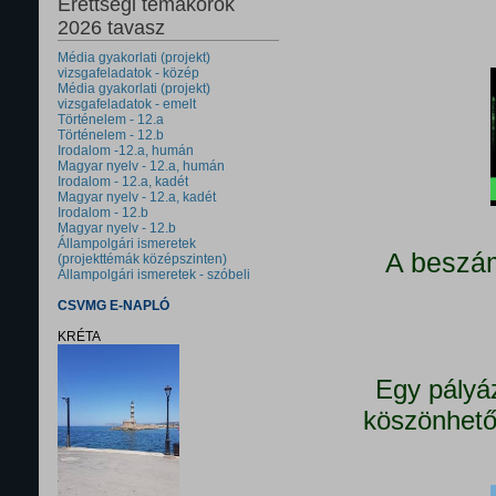
Érettségi témakörök
2026 tavasz
Média gyakorlati (projekt)
vizsgafeladatok - közép
Média gyakorlati (projekt)
vizsgafeladatok - emelt
Történelem - 12.a
Történelem - 12.b
Irodalom -12.a, humán
Magyar nyelv - 12.a, humán
Irodalom - 12.a, kadét
Magyar nyelv - 12.a, kadét
Irodalom - 12.b
Magyar nyelv - 12.b
Állampolgári ismeretek
A beszám
(projekttémák középszinten)
Állampolgári ismeretek - szóbeli
CSVMG E-NAPLÓ
KRÉTA
Egy pályá
köszönhető