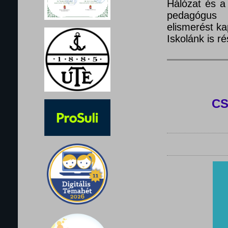
Hálózat és a
pedagógus 
elismerést ka
Iskolánk is 
C