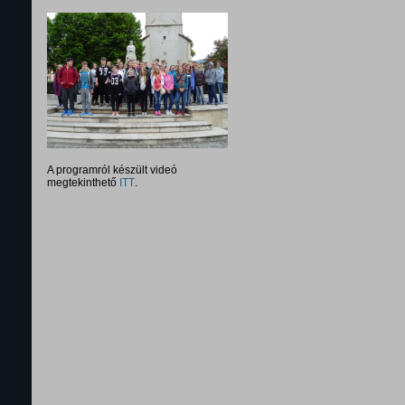
A programról készült videó
megtekinthető
ITT
.