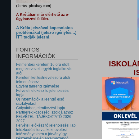
(forrás: pixabay.com)
A Krétában már elérhető az e-
ügyintézési felület.
A Kréta jelszóval kapcsolatos
problémákat (jelszó igénylés...)
ITT tudják jelezni.
FONTOS
INFORMÁCIÓK
ISKOLÁ
Felmentési kérelem 16 óra előtt
megszervezett egyéb foglalkozás
I
alól
Kérelem két testnevelésóra alóli
felmentéshez
Egyéni tanrend igénylése
Felvételi előkészítő jelentkezési
lapja
Új információk a leendő első
osztályokról
Gólyatábor jelentkezési lapja
Partnerek közösségi szolgálathoz
FELVÉTELI TÁJÉKOZTATÓ 2026-
2027
Felvételi előkészítő jelentkezési lap
Intézkedési terv a köznevelési
intézményekben a járványügyi
készenlét idején alkalmazandó