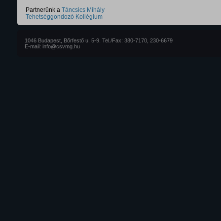
Partnerünk a
Táncsics Mihály
Tehetséggondozó Kollégium
1046 Budapest, Bőrfestő u. 5-9. Tel./Fax: 380-7170, 230-6679
E-mail: info@csvmg.hu