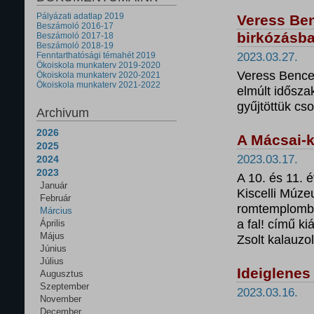
Pályázati adatlap 2019
Veress Ben
Beszámoló 2016-17
birkózásb
Beszámoló 2017-18
Beszámoló 2018-19
Fenntarthatósági témahét 2019
2023.03.27.
Ökoiskola munkaterv 2019-2020
Veress Bence,
Ökoiskola munkaterv 2020-2021
Ökoiskola munkaterv 2021-2022
elmúlt idősza
gyűjtöttük cs
Archivum
2026
A Mácsai-k
2025
2023.03.17.
2024
2023
A 10. és 11. 
Január
Kiscelli Múzeu
Február
romtemplomba
Március
a fal! című ki
Április
Május
Zsolt kalauzo
Június
Július
Ideiglenes 
Augusztus
Szeptember
2023.03.16.
November
December