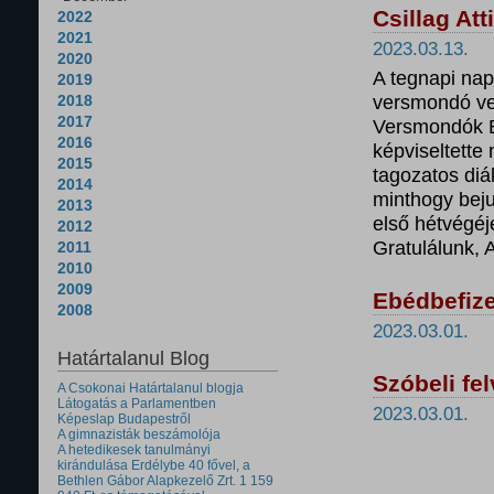
Csillag At
2022
2021
2023.03.13.
2020
A tegnapi nap
2019
versmondó ve
2018
2017
Versmondók E
2016
képviseltette
2015
tagozatos diá
2014
minthogy beju
2013
első hétvégé
2012
Gratulálunk, A
2011
2010
2009
Ebédbefize
2008
2023.03.01.
Határtalanul Blog
Szóbeli fel
A Csokonai Határtalanul blogja
Látogatás a Parlamentben
2023.03.01.
Képeslap Budapestről
A gimnazisták beszámolója
A hetedikesek tanulmányi
kirándulása Erdélybe 40 fővel, a
Bethlen Gábor Alapkezelő Zrt. 1 159