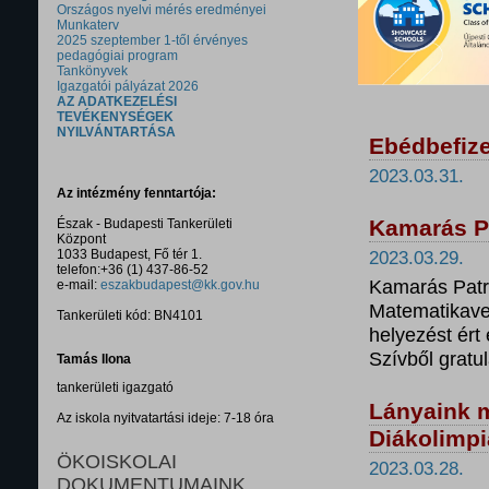
Országos nyelvi mérés eredményei
Munkaterv
2025 szeptember 1-től érvényes
pedagógiai program
Tankönyvek
Igazgatói pályázat 2026
AZ ADATKEZELÉSI
TEVÉKENYSÉGEK
NYILVÁNTARTÁSA
Ebédbefize
2023.03.31.
Az intézmény fenntartója:
Kamarás P
Észak - Budapesti Tankerületi
Központ
1033 Budapest, Fő tér 1.
2023.03.29.
telefon:+36 (1) 437-86-52
Kamarás Patri
e-mail:
eszakbudapest@kk.gov.hu
Matematikaver
Tankerületi kód: BN4101
helyezést ért 
Szívből gratul
Tamás Ilona
tankerületi igazgató
Lányaink 
Az iskola nyitvatartási ideje: 7-18 óra
Diákolimpi
ÖKOISKOLAI
2023.03.28.
DOKUMENTUMAINK