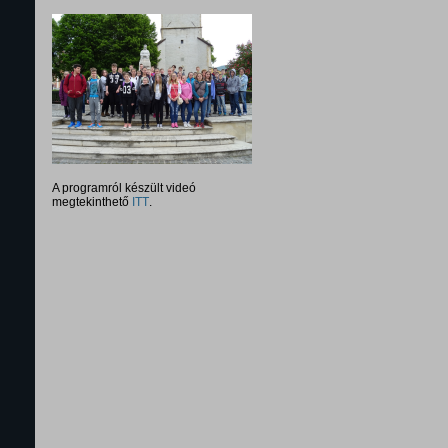
A programról készült videó
megtekinthető
ITT
.