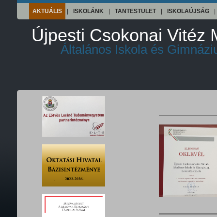
AKTUÁLIS
|
ISKOLÁNK
|
TANTESTÜLET
|
ISKOLAÚJSÁG
|
Újpesti Csokonai Vitéz 
Általános Iskola és Gimnáz