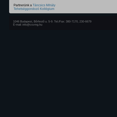
Partnerünk a
Táncsics Mihály
Tehetséggondozó Kollégium
1046 Budapest, Bőrfestő u. 5-9. Tel./Fax: 380-7170, 230-6679
E-mail: info@csvmg.hu