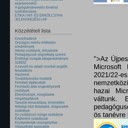
eljárásrendről
A gyógytestnevelés törvényi
szabályozása
ETIKA / HIT- ÉS ERKÖLCSTAN
JELENTKEZÉSI LAP
Közzétételi lista
Körzethatárok
Országos mérés-értékelés
eredmények
Iskolai osztályok, létszámok
Pedagógusok végzettség szerint
">Az Újpes
Érettségi vizsgák átlageredményei
SZMSZ
Microsoft 
A nevelő és oktató munkát segitők
feladatköre
2021/22
Házirend
Továbbtanulási mutatók
nemzetközi 
Felvételi tájékoztató
Fenntartó által engedélyezett
hazai Micr
osztályok
Ellenőrzések, vizsgálatok,
váltunk.
megállapítások
Tanulók kimaradása, évismétlés
pedagóguso
Hétvégi házi feladatok, dolgozatok
szabályai
ös tanévre 
Az osztályozó vizsga szabályai
Értékelési szabályzat
Középiskolák visszajelzése
Választható tagozatok