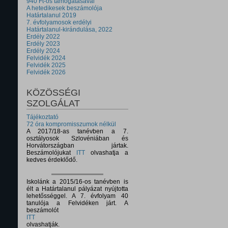
940 Ft-os támogatásával
A hetedikesek beszámolója
Határtalanul 2019
7. évfolyamosok erdélyi
Határtalanul-kirándulása, 2022
Erdély 2022
Erdély 2023
Erdély 2024
Felvidék 2024
Felvidék 2025
Felvidék 2026
KÖZÖSSÉGI
SZOLGÁLAT
Tájékoztató
72 óra kompromisszumok nélkül
A 2017/18-as tanévben a 7.
osztályosok Szlovéniában és
Horvátországban jártak.
Beszámolójukat
ITT
olvashatja a
kedves érdeklődő.
Iskolánk a 2015/16-os tanévben is
élt a Határtalanul pályázat nyújtotta
lehetősséggel. A 7. évfolyam 40
tanulója a Felvidéken járt. A
beszámolót
ITT
olvashatják.