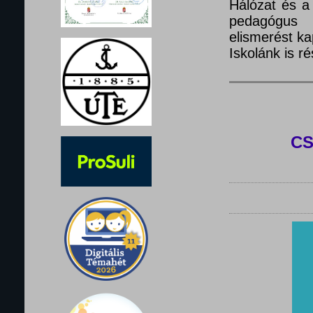
Hálózat és a
pedagógus 
elismerést ka
Iskolánk is 
C