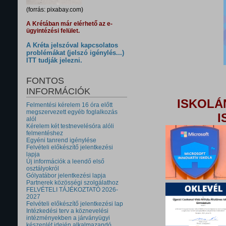
(forrás: pixabay.com)
A Krétában már elérhető az e-
ügyintézési felület.
A Kréta jelszóval kapcsolatos
problémákat (jelszó igénylés...)
ITT tudják jelezni.
FONTOS
INFORMÁCIÓK
ISKOLÁ
Felmentési kérelem 16 óra előtt
megszervezett egyéb foglalkozás
I
alól
Kérelem két testnevelésóra alóli
felmentéshez
Egyéni tanrend igénylése
Felvételi előkészítő jelentkezési
lapja
Új információk a leendő első
osztályokról
Gólyatábor jelentkezési lapja
Partnerek közösségi szolgálathoz
FELVÉTELI TÁJÉKOZTATÓ 2026-
2027
Felvételi előkészítő jelentkezési lap
Intézkedési terv a köznevelési
intézményekben a járványügyi
készenlét idején alkalmazandó