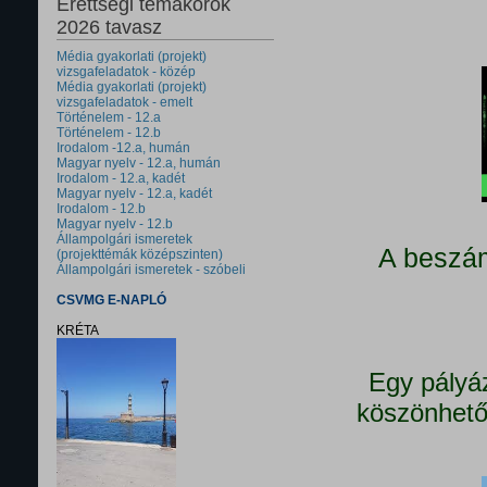
Érettségi témakörök
2026 tavasz
Média gyakorlati (projekt)
vizsgafeladatok - közép
Média gyakorlati (projekt)
vizsgafeladatok - emelt
Történelem - 12.a
Történelem - 12.b
Irodalom -12.a, humán
Magyar nyelv - 12.a, humán
Irodalom - 12.a, kadét
Magyar nyelv - 12.a, kadét
Irodalom - 12.b
Magyar nyelv - 12.b
Állampolgári ismeretek
A beszám
(projekttémák középszinten)
Állampolgári ismeretek - szóbeli
CSVMG E-NAPLÓ
KRÉTA
Egy pályá
köszönhető