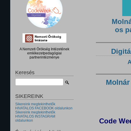
Molná
os p
A Nemzeti Örökség Intézetének
Digitá
emlékezetpedagógiai
partnerintézménye
A
Keresés
Molnár
SIKEREINK
Sikereink megtekinthetők
HIVATALOS FACEBOOK oldalunkon
Sikereink megtekinthetők
HIVATALOS INSTAGRAM
Code Wee
oldalunkon