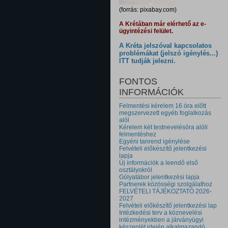
(forrás: pixabay.com)
A Krétában már elérhető az e-
ügyintézési felület.
A Kréta jelszóval kapcsolatos
problémákat (jelszó igénylés...)
ITT tudják jelezni.
FONTOS
INFORMÁCIÓK
Felmentési kérelem 16 óra előtt
megszervezett egyéb foglalkozás
alól
Kérelem két testnevelésóra alóli
felmentéshez
Egyéni tanrend igénylése
Felvételi előkészítő jelentkezési
lapja
Új információk a leendő első
osztályokról
Gólyatábor jelentkezési lapja
Partnerek közösségi szolgálathoz
FELVÉTELI TÁJÉKOZTATÓ 2026-
2027
Felvételi előkészítő jelentkezési lap
Intézkedési terv a köznevelési
intézményekben a járványügyi
készenlét idején alkalmazandó