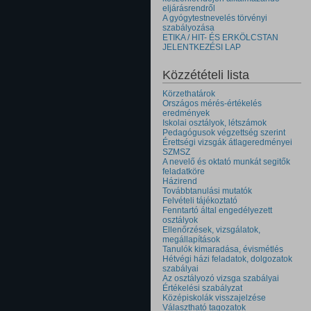
eljárásrendről
A gyógytestnevelés törvényi
szabályozása
ETIKA / HIT- ÉS ERKÖLCSTAN
JELENTKEZÉSI LAP
Közzétételi lista
Körzethatárok
Országos mérés-értékelés
eredmények
Iskolai osztályok, létszámok
Pedagógusok végzettség szerint
Érettségi vizsgák átlageredményei
SZMSZ
A nevelő és oktató munkát segitők
feladatköre
Házirend
Továbbtanulási mutatók
Felvételi tájékoztató
Fenntartó által engedélyezett
osztályok
Ellenőrzések, vizsgálatok,
megállapítások
Tanulók kimaradása, évismétlés
Hétvégi házi feladatok, dolgozatok
szabályai
Az osztályozó vizsga szabályai
Értékelési szabályzat
Középiskolák visszajelzése
Választható tagozatok