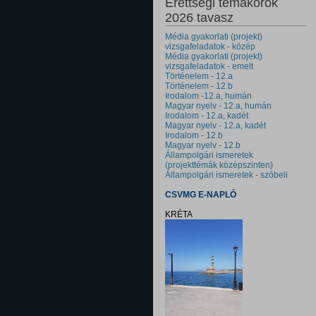
Érettségi témakörök
2026 tavasz
Média gyakorlati (projekt)
vizsgafeladatok - közép
Média gyakorlati (projekt)
vizsgafeladatok - emelt
Történelem - 12.a
Történelem - 12.b
Irodalom -12.a, humán
Magyar nyelv - 12.a, humán
Irodalom - 12.a, kadét
Magyar nyelv - 12.a, kadét
Irodalom - 12.b
Magyar nyelv - 12.b
Állampolgári ismeretek
(projekttémák középszinten)
Állampolgári ismeretek - szóbeli
CSVMG E-NAPLÓ
KRÉTA