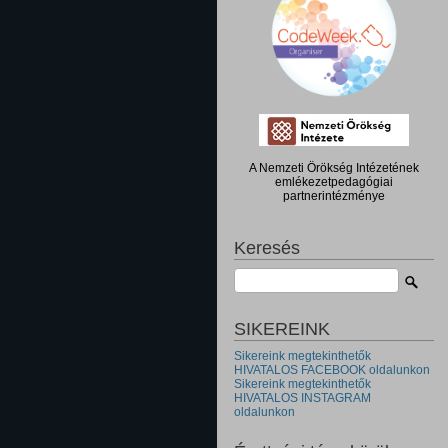
A Nemzeti Örökség Intézetének
emlékezetpedagógiai
partnerintézménye
Keresés
SIKEREINK
Sikereink megtekinthetők
HIVATALOS FACEBOOK oldalunkon
Sikereink megtekinthetők
HIVATALOS INSTAGRAM
oldalunkon