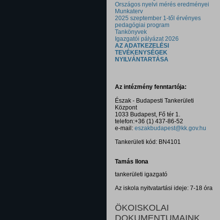
Országos nyelvi mérés eredményei
Munkaterv
2025 szeptember 1-től érvényes
pedagógiai program
Tankönyvek
Igazgatói pályázat 2026
AZ ADATKEZELÉSI
TEVÉKENYSÉGEK
NYILVÁNTARTÁSA
Az intézmény fenntartója:
Észak - Budapesti Tankerületi
Központ
1033 Budapest, Fő tér 1.
telefon:+36 (1) 437-86-52
e-mail:
eszakbudapest@kk.gov.hu
Tankerületi kód: BN4101
Tamás Ilona
tankerületi igazgató
Az iskola nyitvatartási ideje: 7-18 óra
ÖKOISKOLAI
DOKUMENTUMAINK