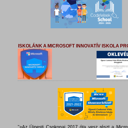
ISKOLÁNK A MICROSOFT INNOVATÍV ISKOLA 
">Az Újpesti Csokonai 2017 óta vesz részt a Micros