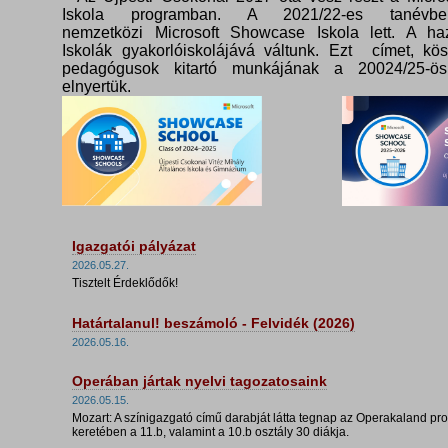
Iskola programban. A 2021/22-es tanévbe
nemzetközi Microsoft Showcase Iskola lett. A haz
Iskolák gyakorlóiskolájává váltunk. Ezt címet, kö
pedagógusok kitartó munkájának a 20024/25-ös
elnyertük.
Igazgatói pályázat
2026.05.27.
Tisztelt Érdeklődők!
Határtalanul! beszámoló - Felvidék (2026)
2026.05.16.
Operában jártak nyelvi tagozatosaink
2026.05.15.
Mozart: A színigazgató című darabját látta tegnap az Operakaland pr
keretében a 11.b, valamint a 10.b osztály 30 diákja.