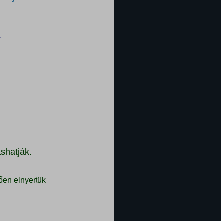
.
shatják.
ően elnyertük