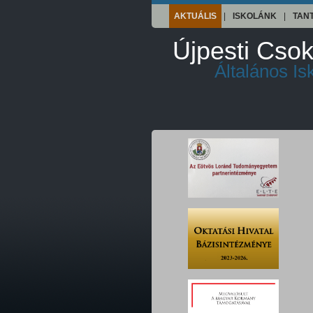
AKTUÁLIS
|
ISKOLÁNK
|
TAN
Újpesti Csok
Általános I