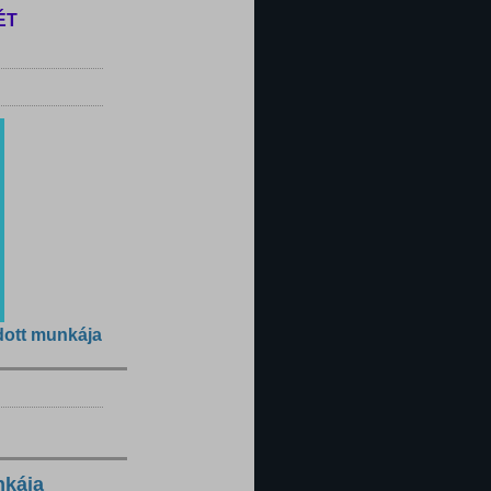
ÉT
dott munkája
nkája