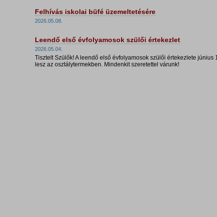
Felhívás iskolai büfé üzemeltetésére
2026.05.08.
Leendő első évfolyamosok szülői értekezlet
2026.05.04.
Tisztelt Szülők! A leendő első évfolyamosok szülői értekezlete június 
lesz az osztálytermekben. Mindenkit szeretettel várunk!