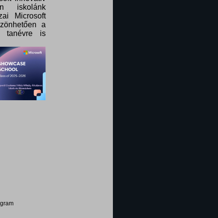
n iskolánk
ai Microsoft
szönhetően a
 tanévre is
ogram