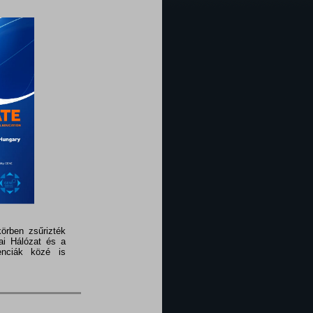
örben zsűrizték
ai Hálózat és a
enciák közé is