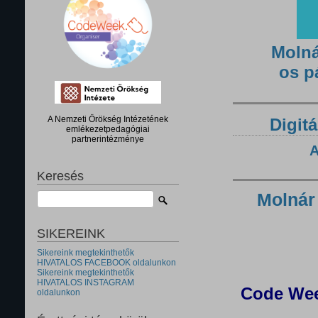
Molná
os p
A Nemzeti Örökség Intézetének
Digitá
emlékezetpedagógiai
partnerintézménye
A
Keresés
Molnár
SIKEREINK
Sikereink megtekinthetők
HIVATALOS FACEBOOK oldalunkon
Sikereink megtekinthetők
HIVATALOS INSTAGRAM
Code Wee
oldalunkon