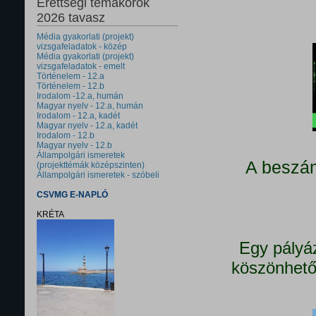
Érettségi témakörök
2026 tavasz
Média gyakorlati (projekt)
vizsgafeladatok - közép
Média gyakorlati (projekt)
vizsgafeladatok - emelt
Történelem - 12.a
Történelem - 12.b
Irodalom -12.a, humán
Magyar nyelv - 12.a, humán
Irodalom - 12.a, kadét
Magyar nyelv - 12.a, kadét
Irodalom - 12.b
Magyar nyelv - 12.b
Állampolgári ismeretek
A beszám
(projekttémák középszinten)
Állampolgári ismeretek - szóbeli
CSVMG E-NAPLÓ
KRÉTA
Egy pályá
köszönhető