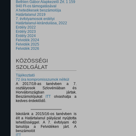
Bethlen Gábor Alapkezelő Zrt. 1 159
940 Ft-os támogatásával
A hetedikesek beszámolója
Határtalanul 2019
7. évfolyamosok erdélyi
Határtalanul-kirándulása, 2022
Erdély 2022
Erdély 2023
Erdély 2024
Felvidék 2024
Felvidék 2025
Felvidék 2026
KÖZÖSSÉGI
SZOLGÁLAT
Tájékoztató
72 óra kompromisszumok nélkül
A 2017/18-as tanévben a 7.
osztályosok Szlovéniában és
Horvátországban jártak.
Beszámolójukat
ITT
olvashatja a
kedves érdeklődő.
Iskolánk a 2015/16-os tanévben is
élt a Határtalanul pályázat nyújtotta
lehetősséggel. A 7. évfolyam 40
tanulója a Felvidéken járt. A
beszámolót
ITT