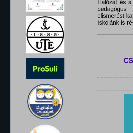
Hálózat és a
pedagógus 
elismerést ka
Iskolánk is 
C