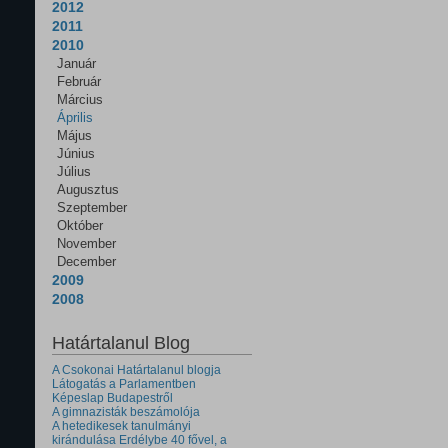
2012
2011
2010
Január
Február
Március
Április
Május
Június
Július
Augusztus
Szeptember
Október
November
December
2009
2008
Határtalanul Blog
A Csokonai Határtalanul blogja
Látogatás a Parlamentben
Képeslap Budapestről
A gimnazisták beszámolója
A hetedikesek tanulmányi
kirándulása Erdélybe 40 fővel, a