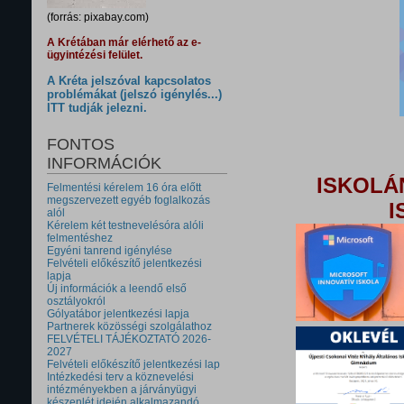
(forrás: pixabay.com)
A Krétában már elérhető az e-
ügyintézési felület.
A Kréta jelszóval kapcsolatos
problémákat (jelszó igénylés...)
ITT tudják jelezni.
FONTOS
INFORMÁCIÓK
ISKOLÁ
Felmentési kérelem 16 óra előtt
megszervezett egyéb foglalkozás
I
alól
Kérelem két testnevelésóra alóli
felmentéshez
Egyéni tanrend igénylése
Felvételi előkészítő jelentkezési
lapja
Új információk a leendő első
osztályokról
Gólyatábor jelentkezési lapja
Partnerek közösségi szolgálathoz
FELVÉTELI TÁJÉKOZTATÓ 2026-
2027
Felvételi előkészítő jelentkezési lap
Intézkedési terv a köznevelési
intézményekben a járványügyi
készenlét idején alkalmazandó