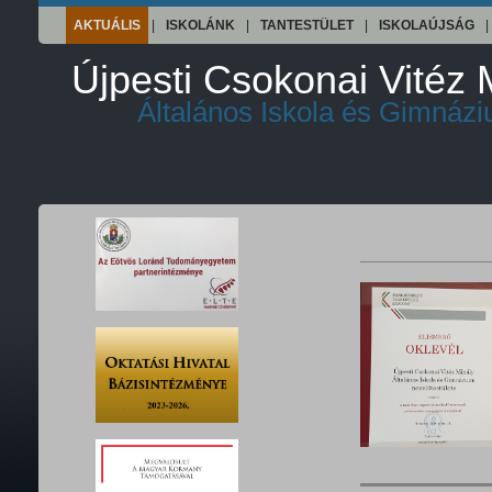
AKTUÁLIS
|
ISKOLÁNK
|
TANTESTÜLET
|
ISKOLAÚJSÁG
|
Újpesti Csokonai Vitéz 
Általános Iskola és Gimnáz