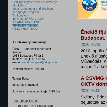
Országos nyelvi mérés eredményei
Munkaterv
2025 szeptember 1-től érvényes
pedagógiai program
Tankönyvek
Igazgatói pályázat 2026
AZ ADATKEZELÉSI
TEVÉKENYSÉGEK
NYILVÁNTARTÁSA
Éneklő Ifj
Budapest, 
Az intézmény fenntartója:
2010.04.19.
Észak - Budapesti Tankerületi
2010. április
Központ
Éneklő Ifjús
1033 Budapest, Fő tér 1.
telefon:+36 (1) 437-86-52
Művelődési Kö
e-mail:
eszakbudapest@kk.gov.hu
május 2-a köz
Tankerületi kód: BN4101
A CSVMG ké
Tamás Ilona
OKTV dönt
tankerületi igazgató
2010.04.05.
Az iskola nyitvatartási ideje: 7-18 óra
Szilágyi Brigi
ÖKOISKOLAI
bejutottak a
DOKUMENTUMAINK