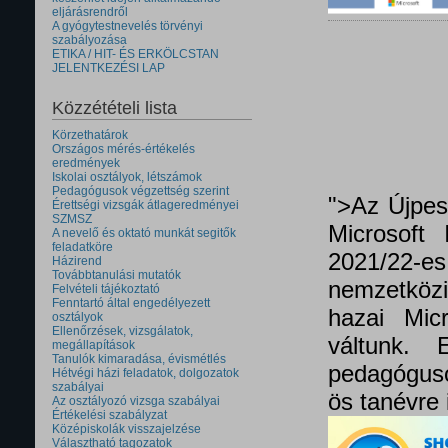
eljárásrendről
A gyógytestnevelés törvényi
szabályozása
ETIKA / HIT- ÉS ERKÖLCSTAN
JELENTKEZÉSI LAP
Közzétételi lista
Körzethatárok
Országos mérés-értékelés
eredmények
Iskolai osztályok, létszámok
Pedagógusok végzettség szerint
">Az Újpes
Érettségi vizsgák átlageredményei
SZMSZ
Microsoft 
A nevelő és oktató munkát segitők
feladatköre
2021/22
Házirend
Továbbtanulási mutatók
nemzetközi 
Felvételi tájékoztató
Fenntartó által engedélyezett
hazai Micr
osztályok
Ellenőrzések, vizsgálatok,
váltunk.
megállapítások
Tanulók kimaradása, évismétlés
pedagóguso
Hétvégi házi feladatok, dolgozatok
szabályai
ös tanévre 
Az osztályozó vizsga szabályai
Értékelési szabályzat
Középiskolák visszajelzése
Választható tagozatok