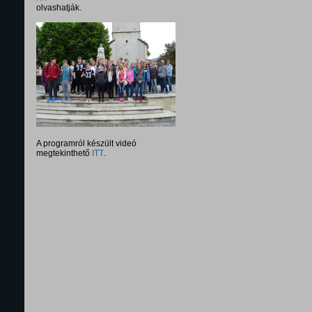
olvashatják.
A programról készült videó
megtekinthető
ITT
.