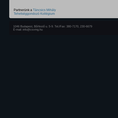
Partnerünk a
Táncsics Mihály
Tehetséggondozó Kollégium
1046 Budapest, Bőrfestő u. 5-9. Tel./Fax: 380-7170, 230-6679
E-mail: info@csvmg.hu