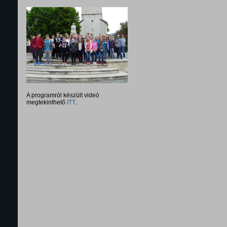
A programról készült videó
megtekinthető
ITT
.