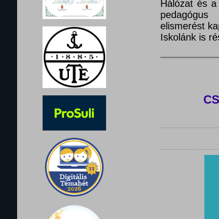
Hálózat és a
pedagógus 
elismerést ka
Iskolánk is 
C