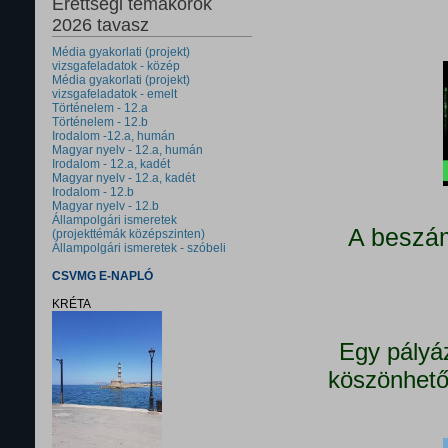
Érettségi témakörök
2026 tavasz
Média gyakorlati (projekt)
vizsgafeladatok - közép
Média gyakorlati (projekt)
vizsgafeladatok - emelt
Történelem - 12.a
Történelem - 12.b
Irodalom -12.a, humán
Magyar nyelv - 12.a, humán
Irodalom - 12.a, kadét
Magyar nyelv - 12.a, kadét
Irodalom - 12.b
Magyar nyelv - 12.b
Állampolgári ismeretek
A beszám
(projekttémák középszinten)
Állampolgári ismeretek - szóbeli
CSVMG E-NAPLÓ
KRÉTA
Egy pályá
köszönhető