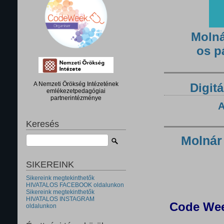
Molná
os p
A Nemzeti Örökség Intézetének
Digitá
emlékezetpedagógiai
partnerintézménye
A
Keresés
Molnár
SIKEREINK
Sikereink megtekinthetők
HIVATALOS FACEBOOK oldalunkon
Sikereink megtekinthetők
HIVATALOS INSTAGRAM
Code Wee
oldalunkon