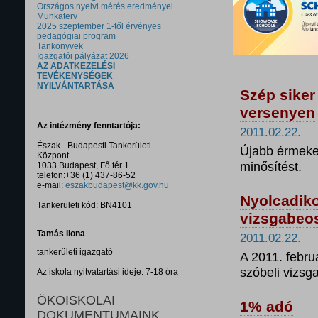
Országos nyelvi mérés eredményei
Munkaterv
2025 szeptember 1-től érvényes
pedagógiai program
Tankönyvek
Igazgatói pályázat 2026
AZ ADATKEZELÉSI
TEVÉKENYSÉGEK
NYILVÁNTARTÁSA
Szép siker
versenyen
Az intézmény fenntartója:
2011.02.22.
Észak - Budapesti Tankerületi
Újabb érmeket
Központ
minősítést.
1033 Budapest, Fő tér 1.
telefon:+36 (1) 437-86-52
e-mail:
eszakbudapest@kk.gov.hu
Nyolcadiko
Tankerületi kód: BN4101
vizsgabeo
Tamás Ilona
2011.02.22.
tankerületi igazgató
A 2011. februá
szóbeli vizsg
Az iskola nyitvatartási ideje: 7-18 óra
ÖKOISKOLAI
1% adó
DOKUMENTUMAINK