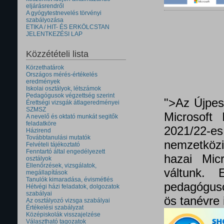
eljárásrendről
A gyógytestnevelés törvényi
szabályozása
ETIKA / HIT- ÉS ERKÖLCSTAN
JELENTKEZÉSI LAP
Közzétételi lista
Körzethatárok
Országos mérés-értékelés
eredmények
Iskolai osztályok, létszámok
Pedagógusok végzettség szerint
">Az Újpes
Érettségi vizsgák átlageredményei
SZMSZ
Microsoft 
A nevelő és oktató munkát segitők
feladatköre
2021/22
Házirend
Továbbtanulási mutatók
nemzetközi 
Felvételi tájékoztató
Fenntartó által engedélyezett
hazai Micr
osztályok
Ellenőrzések, vizsgálatok,
váltunk.
megállapítások
Tanulók kimaradása, évismétlés
pedagóguso
Hétvégi házi feladatok, dolgozatok
szabályai
ös tanévre 
Az osztályozó vizsga szabályai
Értékelési szabályzat
Középiskolák visszajelzése
Választható tagozatok