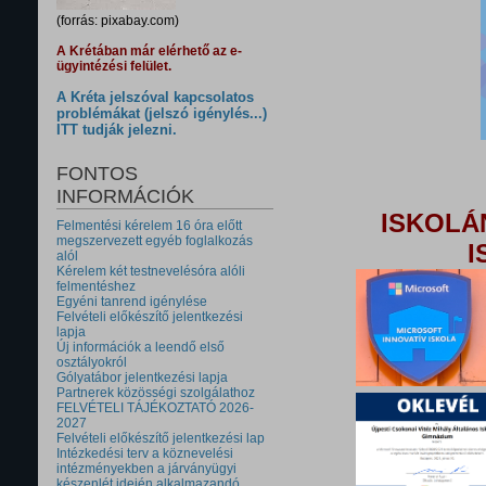
(forrás: pixabay.com)
A Krétában már elérhető az e-
ügyintézési felület.
A Kréta jelszóval kapcsolatos
problémákat (jelszó igénylés...)
ITT tudják jelezni.
FONTOS
INFORMÁCIÓK
ISKOLÁ
Felmentési kérelem 16 óra előtt
megszervezett egyéb foglalkozás
I
alól
Kérelem két testnevelésóra alóli
felmentéshez
Egyéni tanrend igénylése
Felvételi előkészítő jelentkezési
lapja
Új információk a leendő első
osztályokról
Gólyatábor jelentkezési lapja
Partnerek közösségi szolgálathoz
FELVÉTELI TÁJÉKOZTATÓ 2026-
2027
Felvételi előkészítő jelentkezési lap
Intézkedési terv a köznevelési
intézményekben a járványügyi
készenlét idején alkalmazandó