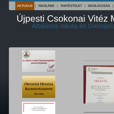
AKTUÁLIS
|
ISKOLÁNK
|
TANTESTÜLET
|
ISKOLAÚJSÁG
|
Újpesti Csokonai Vitéz 
Általános Iskola és Gimnáz