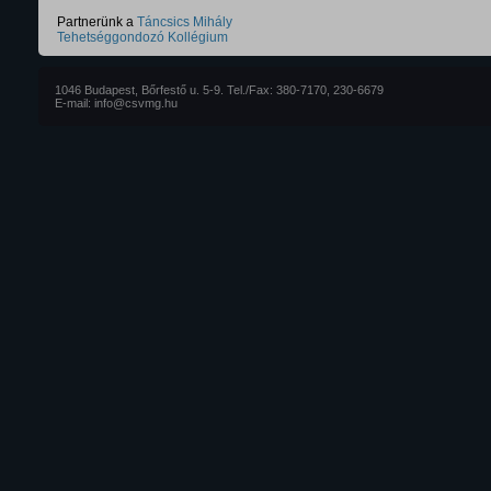
Partnerünk a
Táncsics Mihály
Tehetséggondozó Kollégium
1046 Budapest, Bőrfestő u. 5-9. Tel./Fax: 380-7170, 230-6679
E-mail: info@csvmg.hu