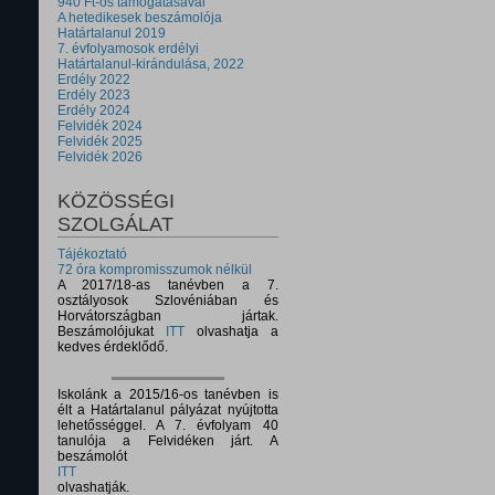
940 Ft-os támogatásával
A hetedikesek beszámolója
Határtalanul 2019
7. évfolyamosok erdélyi
Határtalanul-kirándulása, 2022
Erdély 2022
Erdély 2023
Erdély 2024
Felvidék 2024
Felvidék 2025
Felvidék 2026
KÖZÖSSÉGI
SZOLGÁLAT
Tájékoztató
72 óra kompromisszumok nélkül
A 2017/18-as tanévben a 7.
osztályosok Szlovéniában és
Horvátországban jártak.
Beszámolójukat
ITT
olvashatja a
kedves érdeklődő.
Iskolánk a 2015/16-os tanévben is
élt a Határtalanul pályázat nyújtotta
lehetősséggel. A 7. évfolyam 40
tanulója a Felvidéken járt. A
beszámolót
ITT
olvashatják.