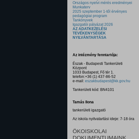
Országos nyelvi mérés eredményei
Munkaterv
2025 szeptember 1-től érvényes
pedagógiai program
Tankönyvek
Igazgatói pályázat 2026
AZ ADATKEZELÉSI
TEVÉKENYSÉGEK
NYILVÁNTARTÁSA
Az intézmény fenntartója:
Észak - Budapesti Tankerületi
Központ
1033 Budapest, Fő tér 1.
telefon:+36 (1) 437-86-52
e-mail:
eszakbudapest@kk.gov.hu
Tankerületi kód: BN4101
Tamás Ilona
tankerületi igazgató
Az iskola nyitvatartási ideje: 7-18 óra
ÖKOISKOLAI
DOKUMENTUMAINK