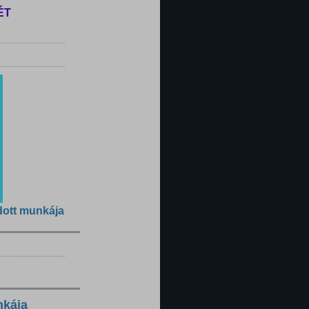
ÉT
dott munkája
nkája