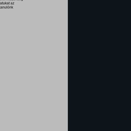
zatukat az
 tanulónk