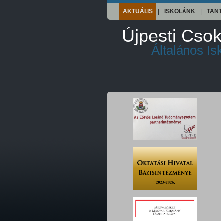
AKTUÁLIS
|
ISKOLÁNK
|
TAN
Újpesti Csok
Általános I