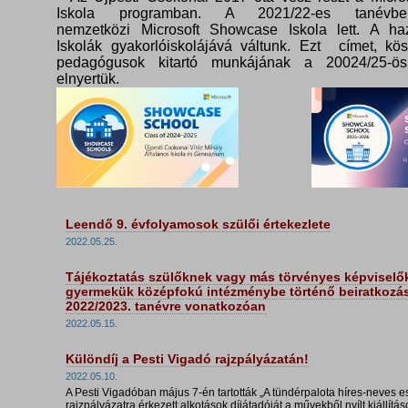
Iskola programban. A 2021/22-es tanévbe
nemzetközi Microsoft Showcase Iskola lett. A haz
Iskolák gyakorlóiskolájává váltunk. Ezt címet, kö
pedagógusok kitartó munkájának a 20024/25-ös
elnyertük.
Leendő 9. évfolyamosok szülői értekezlete
2022.05.25.
Tájékoztatás szülőknek vagy más törvényes képviselő
gyermekük középfokú intézménybe történő beiratkozá
2022/2023. tanévre vonatkozóan
2022.05.15.
Különdíj a Pesti Vigadó rajzpályázatán!
2022.05.10.
A Pesti Vigadóban május 7-én tartották „A tündérpalota híres-neves 
rajzpályázatra érkezett alkotások díjátadóját a művekből nyílt kiállítá