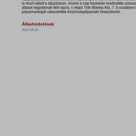
is részt vállalt a díjazásban, hiszen a nap folyamán leadhatták szava
általuk legjobbnak ítélt rajzra, s végül Tóth Blanka Alíz, 7. b osztályos
pályamunkáját választották Közönségdíjasnak! Gratulálunk!
Álláshirdetések
2022.05.03.