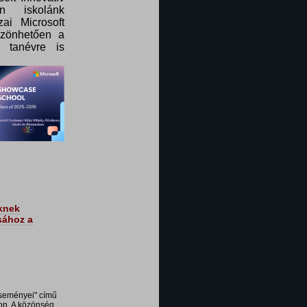
n iskolánk
ai Microsoft
szönhetően a
 tanévre is
knek
sához a
eseményei" című
son. A közönség