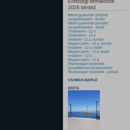
Érettségi témakörök
2026 tavasz
Média gyakorlati (projekt)
vizsgafeladatok - közép
Média gyakorlati (projekt)
vizsgafeladatok - emelt
Történelem - 12.a
Történelem - 12.b
Irodalom -12.a, humán
Magyar nyelv - 12.a, humán
Irodalom - 12.a, kadét
Magyar nyelv - 12.a, kadét
Irodalom - 12.b
Magyar nyelv - 12.b
Állampolgári ismeretek
(projekttémák középszinten)
Állampolgári ismeretek - szóbeli
CSVMG E-NAPLÓ
KRÉTA