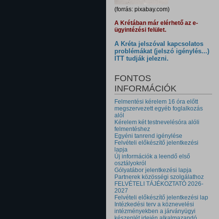
(forrás: pixabay.com)
A Krétában már elérhető az e-
ügyintézési felület.
A Kréta jelszóval kapcsolatos
problémákat (jelszó igénylés...)
ITT tudják jelezni.
FONTOS
INFORMÁCIÓK
Felmentési kérelem 16 óra előtt
megszervezett egyéb foglalkozás
alól
Kérelem két testnevelésóra alóli
felmentéshez
Egyéni tanrend igénylése
Felvételi előkészítő jelentkezési
lapja
Új információk a leendő első
osztályokról
Gólyatábor jelentkezési lapja
Partnerek közösségi szolgálathoz
FELVÉTELI TÁJÉKOZTATÓ 2026-
2027
Felvételi előkészítő jelentkezési lap
Intézkedési terv a köznevelési
intézményekben a járványügyi
készenlét idején alkalmazandó