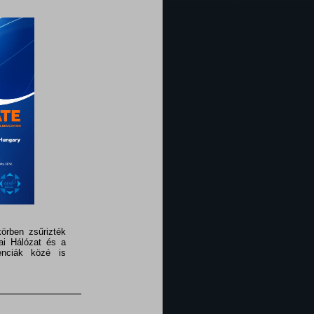
örben zsűrizték
ai Hálózat és a
enciák közé is