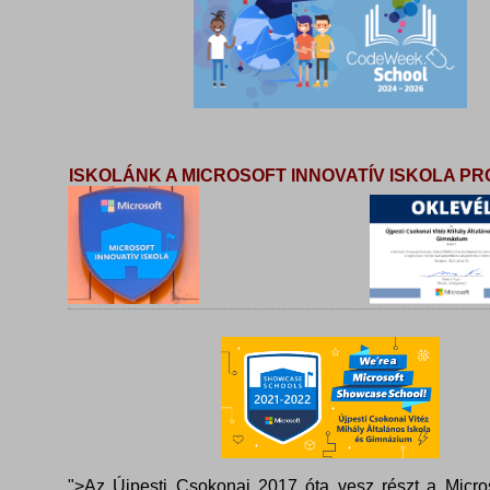
ISKOLÁNK A MICROSOFT INNOVATÍV ISKOLA 
">Az Újpesti Csokonai 2017 óta vesz részt a Micros