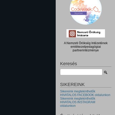
A Nemzeti Örökség Intézetének
emlékezetpedagógiai
partnerintézménye
Keresés
SIKEREINK
Sikereink megtekinthetők
HIVATALOS FACEBOOK oldalunkon
Sikereink megtekinthetők
HIVATALOS INSTAGRAM
oldalunkon