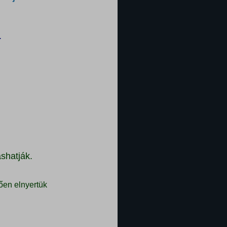
.
shatják.
ően elnyertük