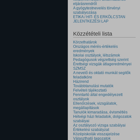
eljárásrendről
A gyógytestnevelés törvényi
szabályozása
ETIKA / HIT- ÉS ERKÖLCSTAN
JELENTKEZÉSI LAP
Közzétételi lista
Körzethatárok
Országos mérés-értékelés
eredmények
Iskolai osztályok, létszámok
Pedagógusok végzettség szerint
Érettségi vizsgák átlageredményei
SZMSZ
A nevelő és oktató munkát segitők
feladatköre
Házirend
Továbbtanulási mutatók
Felvételi tájékoztató
Fenntartó által engedélyezett
osztályok
Ellenőrzések, vizsgálatok,
megállapítások
Tanulók kimaradása, évismétlés
Hétvégi házi feladatok, dolgozatok
szabályai
Az osztályozó vizsga szabályai
Értékelési szabályzat
Középiskolák visszajelzése
Választható tagozatok