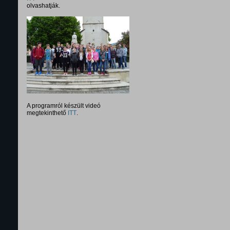
olvashatják.
A programról készült videó
megtekinthető
ITT
.