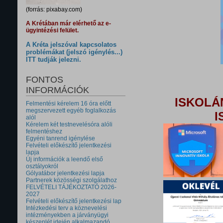
(forrás: pixabay.com)
A Krétában már elérhető az e-
ügyintézési felület.
A Kréta jelszóval kapcsolatos
problémákat (jelszó igénylés...)
ITT tudják jelezni.
FONTOS
INFORMÁCIÓK
ISKOLÁ
Felmentési kérelem 16 óra előtt
megszervezett egyéb foglalkozás
I
alól
Kérelem két testnevelésóra alóli
felmentéshez
Egyéni tanrend igénylése
Felvételi előkészítő jelentkezési
lapja
Új információk a leendő első
osztályokról
Gólyatábor jelentkezési lapja
Partnerek közösségi szolgálathoz
FELVÉTELI TÁJÉKOZTATÓ 2026-
2027
Felvételi előkészítő jelentkezési lap
Intézkedési terv a köznevelési
intézményekben a járványügyi
készenlét idején alkalmazandó