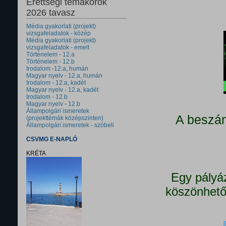
Érettségi témakörök
2026 tavasz
Média gyakorlati (projekt)
vizsgafeladatok - közép
Média gyakorlati (projekt)
vizsgafeladatok - emelt
Történelem - 12.a
Történelem - 12.b
Irodalom -12.a, humán
Magyar nyelv - 12.a, humán
Irodalom - 12.a, kadét
Magyar nyelv - 12.a, kadét
Irodalom - 12.b
Magyar nyelv - 12.b
Állampolgári ismeretek
A beszám
(projekttémák középszinten)
Állampolgári ismeretek - szóbeli
CSVMG E-NAPLÓ
KRÉTA
Egy pályá
köszönhető