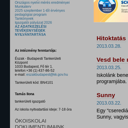
Országos nyelvi mérés eredményei
Munkaterv
2025 szeptember 1-től érvényes
pedagógiai program
Tankönyvek
Igazgatói pályázat 2026
AZ ADATKEZELÉSI
TEVÉKENYSÉGEK
NYILVÁNTARTÁSA
Hitoktatás
2013.03.28.
Az intézmény fenntartója:
Vesd bele
Észak - Budapesti Tankerületi
Központ
1033 Budapest, Fő tér 1.
2013.03.25.
telefon:+36 (1) 437-86-52
Iskolánk ben
e-mail:
eszakbudapest@kk.gov.hu
programjába.
Tankerületi kód: BN4101
Sunny
Tamás Ilona
tankerületi igazgató
2013.03.22.
Az iskola nyitvatartási ideje: 7-18 óra
Egy "cserediá
Sunny, vagyi
ÖKOISKOLAI
DOKUMENTUMAINK