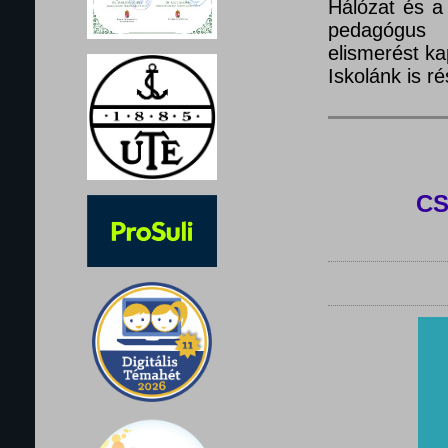
Hálózat és a
pedagógus 
elismerést ka
Iskolánk is 
C