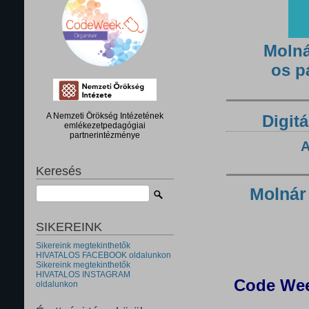
Molná
os p
A Nemzeti Örökség Intézetének
Digitá
emlékezetpedagógiai
partnerintézménye
A
Keresés
Molnár
SIKEREINK
Sikereink megtekinthetők
HIVATALOS FACEBOOK oldalunkon
Sikereink megtekinthetők
HIVATALOS INSTAGRAM
Code Wee
oldalunkon