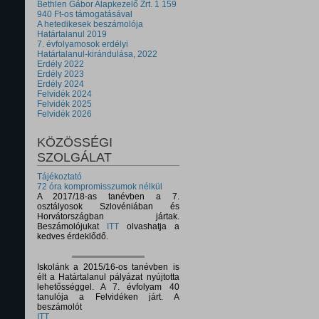
Bethlen Gábor Alapkezelő Zrt. 1 159
940 Ft-os támogatásával
A hetedikesek beszámolója
Határtalanul 2019
7. évfolyamosok erdélyi
Határtalanul-kirándulása, 2022
Erdély 2022
Erdély 2023
Erdély 2024
Felvidék 2024
Felvidék 2025
Felvidék 2026
KÖZÖSSÉGI
SZOLGÁLAT
Tájékoztató
72 óra kompromisszumok nélkül
A 2017/18-as tanévben a 7.
osztályosok Szlovéniában és
Horvátországban jártak.
Beszámolójukat
ITT
olvashatja a
kedves érdeklődő.
Iskolánk a 2015/16-os tanévben is
élt a Határtalanul pályázat nyújtotta
lehetősséggel. A 7. évfolyam 40
tanulója a Felvidéken járt. A
beszámolót
ITT