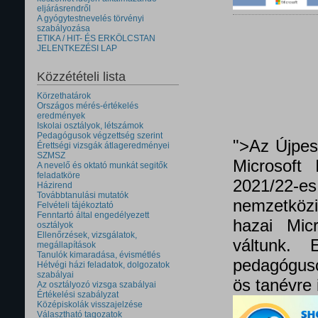
eljárásrendről
A gyógytestnevelés törvényi
szabályozása
ETIKA / HIT- ÉS ERKÖLCSTAN
JELENTKEZÉSI LAP
Közzétételi lista
Körzethatárok
Országos mérés-értékelés
eredmények
Iskolai osztályok, létszámok
Pedagógusok végzettség szerint
">Az Újpes
Érettségi vizsgák átlageredményei
SZMSZ
Microsoft 
A nevelő és oktató munkát segitők
feladatköre
2021/22
Házirend
Továbbtanulási mutatók
nemzetközi 
Felvételi tájékoztató
Fenntartó által engedélyezett
hazai Micr
osztályok
Ellenőrzések, vizsgálatok,
váltunk.
megállapítások
Tanulók kimaradása, évismétlés
pedagóguso
Hétvégi házi feladatok, dolgozatok
szabályai
ös tanévre 
Az osztályozó vizsga szabályai
Értékelési szabályzat
Középiskolák visszajelzése
Választható tagozatok