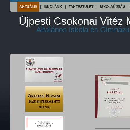
AKTUÁLIS
|
ISKOLÁNK
|
TANTESTÜLET
|
ISKOLAÚJSÁG
|
Újpesti Csokonai Vitéz 
Általános Iskola és Gimnáz