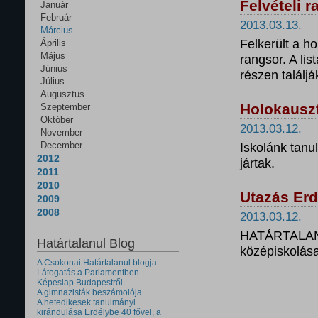
Felvételi 
Január
Február
2013.03.13.
Március
Felkerült a ho
Április
Május
rangsor. A lis
Június
részen találj
Július
Augusztus
Holokauszt
Szeptember
Október
2013.03.12.
November
December
Iskolánk tanu
2012
jártak.
2011
2010
Utazás Erd
2009
2008
2013.03.12.
HATÁRTALANUL
Határtalanul Blog
középiskolása
A Csokonai Határtalanul blogja
Látogatás a Parlamentben
Képeslap Budapestről
A gimnazisták beszámolója
A hetedikesek tanulmányi
kirándulása Erdélybe 40 fővel, a