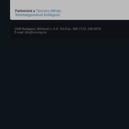
Partnerünk a
Táncsics Mihály
Tehetséggondozó Kollégium
1046 Budapest, Bőrfestő u. 5-9. Tel./Fax: 380-7170, 230-6679
E-mail: info@csvmg.hu