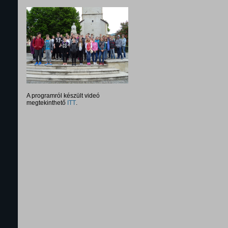
A programról készült videó
megtekinthető
ITT
.