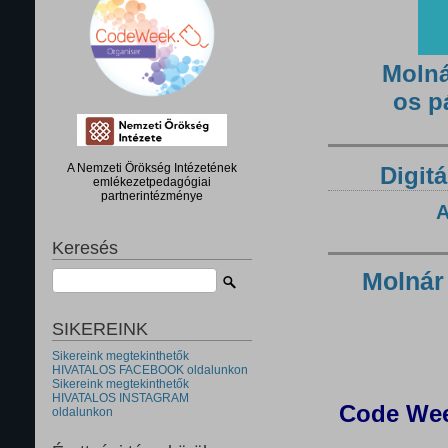
Molná
os p
A Nemzeti Örökség Intézetének
Digitá
emlékezetpedagógiai
partnerintézménye
A
Keresés
Molnár
SIKEREINK
Sikereink megtekinthetők
HIVATALOS FACEBOOK oldalunkon
Sikereink megtekinthetők
HIVATALOS INSTAGRAM
Code Wee
oldalunkon