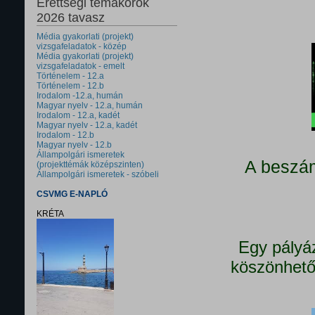
Érettségi témakörök
2026 tavasz
Média gyakorlati (projekt)
vizsgafeladatok - közép
Média gyakorlati (projekt)
vizsgafeladatok - emelt
Történelem - 12.a
Történelem - 12.b
Irodalom -12.a, humán
Magyar nyelv - 12.a, humán
Irodalom - 12.a, kadét
Magyar nyelv - 12.a, kadét
Irodalom - 12.b
Magyar nyelv - 12.b
Állampolgári ismeretek
A beszám
(projekttémák középszinten)
Állampolgári ismeretek - szóbeli
CSVMG E-NAPLÓ
KRÉTA
Egy pályá
köszönhető