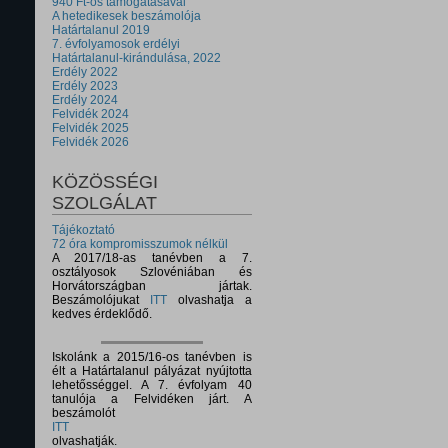
940 Ft-os támogatásával
A hetedikesek beszámolója
Határtalanul 2019
7. évfolyamosok erdélyi
Határtalanul-kirándulása, 2022
Erdély 2022
Erdély 2023
Erdély 2024
Felvidék 2024
Felvidék 2025
Felvidék 2026
KÖZÖSSÉGI
SZOLGÁLAT
Tájékoztató
72 óra kompromisszumok nélkül
A 2017/18-as tanévben a 7.
osztályosok Szlovéniában és
Horvátországban jártak.
Beszámolójukat
ITT
olvashatja a
kedves érdeklődő.
Iskolánk a 2015/16-os tanévben is
élt a Határtalanul pályázat nyújtotta
lehetősséggel. A 7. évfolyam 40
tanulója a Felvidéken járt. A
beszámolót
ITT
olvashatják.