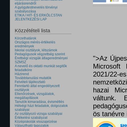
eljárásrendről
A gyógytestnevelés törvényi
szabályozása
ETIKA / HIT- ÉS ERKÖLCSTAN
JELENTKEZÉSI LAP
Közzétételi lista
Körzethatárok
Országos mérés-értékelés
eredmények
Iskolai osztályok, létszámok
Pedagógusok végzettség szerint
">Az Újpes
Érettségi vizsgák átlageredményei
SZMSZ
Microsoft 
A nevelő és oktató munkát segitők
feladatköre
2021/22
Házirend
Továbbtanulási mutatók
nemzetközi 
Felvételi tájékoztató
Fenntartó által engedélyezett
hazai Micr
osztályok
Ellenőrzések, vizsgálatok,
váltunk.
megállapítások
Tanulók kimaradása, évismétlés
pedagóguso
Hétvégi házi feladatok, dolgozatok
szabályai
ös tanévre 
Az osztályozó vizsga szabályai
Értékelési szabályzat
Középiskolák visszajelzése
Választható tagozatok