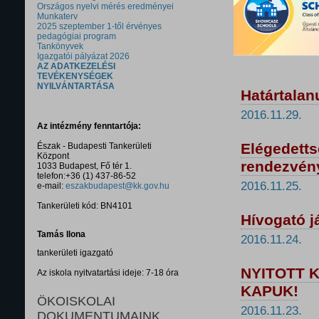
Országos nyelvi mérés eredményei
Munkaterv
2025 szeptember 1-től érvényes
pedagógiai program
Tankönyvek
Igazgatói pályázat 2026
AZ ADATKEZELÉSI
TEVÉKENYSÉGEK
NYILVÁNTARTÁSA
Határtalan
2016.11.29.
Az intézmény fenntartója:
Elégedetts
Észak - Budapesti Tankerületi
Központ
rendezvén
1033 Budapest, Fő tér 1.
telefon:+36 (1) 437-86-52
2016.11.25.
e-mail:
eszakbudapest@kk.gov.hu
Tankerületi kód: BN4101
Hívogató j
Tamás Ilona
2016.11.24.
tankerületi igazgató
NYITOTT 
Az iskola nyitvatartási ideje: 7-18 óra
KAPUK!
ÖKOISKOLAI
2016.11.23.
DOKUMENTUMAINK