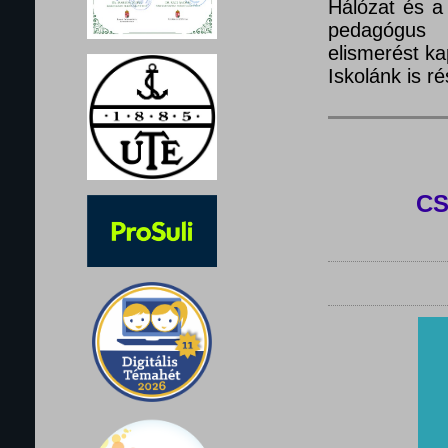
Hálózat és a
pedagógus 
elismerést ka
Iskolánk is 
C