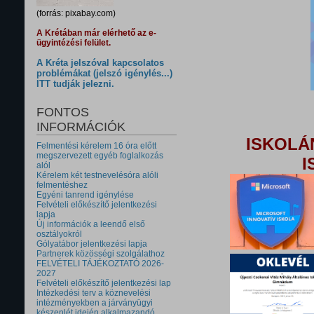
(forrás: pixabay.com)
A Krétában már elérhető az e-
ügyintézési felület.
A Kréta jelszóval kapcsolatos
problémákat (jelszó igénylés...)
ITT tudják jelezni.
FONTOS
INFORMÁCIÓK
ISKOLÁ
Felmentési kérelem 16 óra előtt
megszervezett egyéb foglalkozás
I
alól
Kérelem két testnevelésóra alóli
felmentéshez
Egyéni tanrend igénylése
Felvételi előkészítő jelentkezési
lapja
Új információk a leendő első
osztályokról
Gólyatábor jelentkezési lapja
Partnerek közösségi szolgálathoz
FELVÉTELI TÁJÉKOZTATÓ 2026-
2027
Felvételi előkészítő jelentkezési lap
Intézkedési terv a köznevelési
intézményekben a járványügyi
készenlét idején alkalmazandó