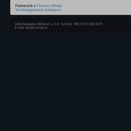
Partnerünk a
Táncsics Mihály
Tehetséggondozó Kollégium
1046 Budapest, Bőrfestő u. 5-9. Tel./Fax: 380-7170, 230-6679
E-mail: info@csvmg.hu