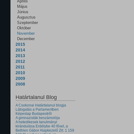
Április
Május
Június
Augusztus
Szeptember
Október
November
December
2015
2014
2013
2012
2011
2010
2009
2008
Határtalanul Blog
A Csokonai Határtalanul blogja
Látogatás a Parlamentben
Képeslap Budapestről
A gimnazisták beszámolója
A hetedikesek tanulmányi
kirándulása Erdélybe 40 fővel, a
Bethlen Gábor Alapkezelő Zrt. 1 159