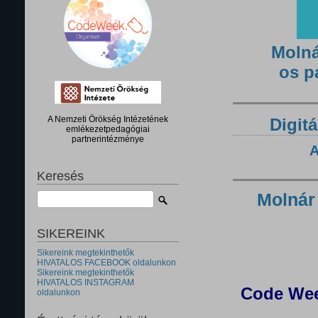
Molná
os p
A Nemzeti Örökség Intézetének
Digitá
emlékezetpedagógiai
partnerintézménye
A
Keresés
Molnár
SIKEREINK
Sikereink megtekinthetők
HIVATALOS FACEBOOK oldalunkon
Sikereink megtekinthetők
HIVATALOS INSTAGRAM
Code Wee
oldalunkon