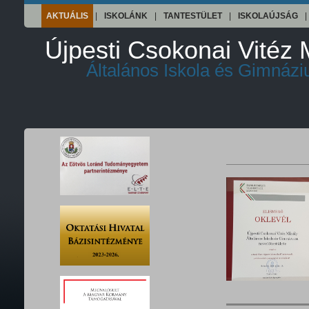
AKTUÁLIS
|
ISKOLÁNK
|
TANTESTÜLET
|
ISKOLAÚJSÁG
|
Újpesti Csokonai Vitéz 
Általános Iskola és Gimnáz