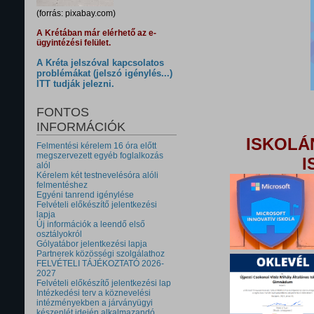
(forrás: pixabay.com)
A Krétában már elérhető az e-
ügyintézési felület.
A Kréta jelszóval kapcsolatos
problémákat (jelszó igénylés...)
ITT tudják jelezni.
FONTOS
INFORMÁCIÓK
ISKOLÁ
Felmentési kérelem 16 óra előtt
megszervezett egyéb foglalkozás
I
alól
Kérelem két testnevelésóra alóli
felmentéshez
Egyéni tanrend igénylése
Felvételi előkészítő jelentkezési
lapja
Új információk a leendő első
osztályokról
Gólyatábor jelentkezési lapja
Partnerek közösségi szolgálathoz
FELVÉTELI TÁJÉKOZTATÓ 2026-
2027
Felvételi előkészítő jelentkezési lap
Intézkedési terv a köznevelési
intézményekben a járványügyi
készenlét idején alkalmazandó