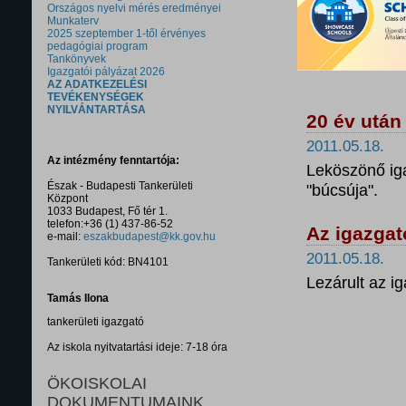
Országos nyelvi mérés eredményei
Munkaterv
2025 szeptember 1-től érvényes
pedagógiai program
Tankönyvek
Igazgatói pályázat 2026
AZ ADATKEZELÉSI
TEVÉKENYSÉGEK
NYILVÁNTARTÁSA
20 év után
2011.05.18.
Az intézmény fenntartója:
Leköszönő ig
Észak - Budapesti Tankerületi
"búcsúja".
Központ
1033 Budapest, Fő tér 1.
telefon:+36 (1) 437-86-52
Az igazga
e-mail:
eszakbudapest@kk.gov.hu
2011.05.18.
Tankerületi kód: BN4101
Lezárult az i
Tamás Ilona
tankerületi igazgató
Az iskola nyitvatartási ideje: 7-18 óra
ÖKOISKOLAI
DOKUMENTUMAINK