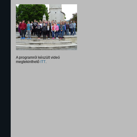
A programról készült videó
megtekinthető
ITT
.