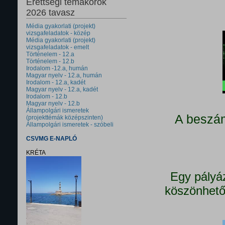
Érettségi témakörök
2026 tavasz
Média gyakorlati (projekt)
vizsgafeladatok - közép
Média gyakorlati (projekt)
vizsgafeladatok - emelt
Történelem - 12.a
Történelem - 12.b
Irodalom -12.a, humán
Magyar nyelv - 12.a, humán
Irodalom - 12.a, kadét
Magyar nyelv - 12.a, kadét
Irodalom - 12.b
Magyar nyelv - 12.b
Állampolgári ismeretek
A beszám
(projekttémák középszinten)
Állampolgári ismeretek - szóbeli
CSVMG E-NAPLÓ
KRÉTA
Egy pályá
köszönhető