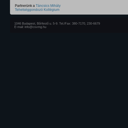
Partnerünk a
Táncsics Mihály
Tehetséggondozó Kollégium
1046 Budapest, Bőrfestő u. 5-9. Tel./Fax: 380-7170, 230-6679
E-mail: info@csvmg.hu