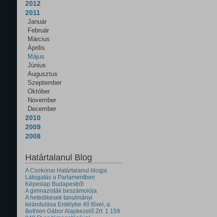
2012
2011
Január
Február
Március
Április
Május
Június
Augusztus
Szeptember
Október
November
December
2010
2009
2008
Határtalanul Blog
A Csokonai Határtalanul blogja
Látogatás a Parlamentben
Képeslap Budapestről
A gimnazisták beszámolója
A hetedikesek tanulmányi
kirándulása Erdélybe 40 fővel, a
Bethlen Gábor Alapkezelő Zrt. 1 159