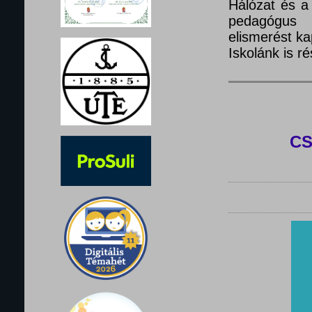
Hálózat és a
pedagógus 
elismerést ka
Iskolánk is 
C