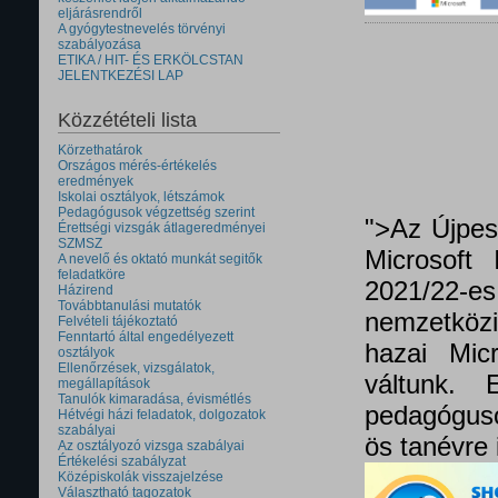
eljárásrendről
A gyógytestnevelés törvényi
szabályozása
ETIKA / HIT- ÉS ERKÖLCSTAN
JELENTKEZÉSI LAP
Közzétételi lista
Körzethatárok
Országos mérés-értékelés
eredmények
Iskolai osztályok, létszámok
Pedagógusok végzettség szerint
">Az Újpes
Érettségi vizsgák átlageredményei
SZMSZ
Microsoft 
A nevelő és oktató munkát segitők
feladatköre
2021/22
Házirend
Továbbtanulási mutatók
nemzetközi 
Felvételi tájékoztató
Fenntartó által engedélyezett
hazai Micr
osztályok
Ellenőrzések, vizsgálatok,
váltunk.
megállapítások
Tanulók kimaradása, évismétlés
pedagóguso
Hétvégi házi feladatok, dolgozatok
szabályai
ös tanévre 
Az osztályozó vizsga szabályai
Értékelési szabályzat
Középiskolák visszajelzése
Választható tagozatok