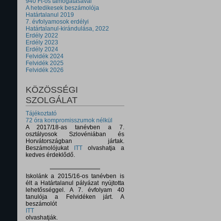
940 Ft-os támogatásával
A hetedikesek beszámolója
Határtalanul 2019
7. évfolyamosok erdélyi
Határtalanul-kirándulása, 2022
Erdély 2022
Erdély 2023
Erdély 2024
Felvidék 2024
Felvidék 2025
Felvidék 2026
KÖZÖSSÉGI
SZOLGÁLAT
Tájékoztató
72 óra kompromisszumok nélkül
A 2017/18-as tanévben a 7.
osztályosok Szlovéniában és
Horvátországban jártak.
Beszámolójukat
ITT
olvashatja a
kedves érdeklődő.
Iskolánk a 2015/16-os tanévben is
élt a Határtalanul pályázat nyújtotta
lehetősséggel. A 7. évfolyam 40
tanulója a Felvidéken járt. A
beszámolót
ITT
olvashatják.