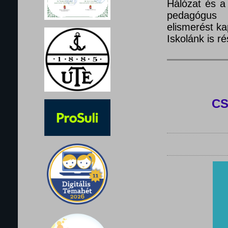
Hálózat és a
pedagógus 
elismerést ka
Iskolánk is 
C