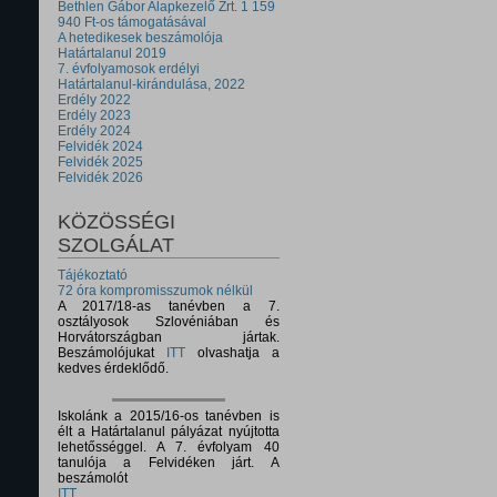
Bethlen Gábor Alapkezelő Zrt. 1 159
940 Ft-os támogatásával
A hetedikesek beszámolója
Határtalanul 2019
7. évfolyamosok erdélyi
Határtalanul-kirándulása, 2022
Erdély 2022
Erdély 2023
Erdély 2024
Felvidék 2024
Felvidék 2025
Felvidék 2026
KÖZÖSSÉGI
SZOLGÁLAT
Tájékoztató
72 óra kompromisszumok nélkül
A 2017/18-as tanévben a 7.
osztályosok Szlovéniában és
Horvátországban jártak.
Beszámolójukat
ITT
olvashatja a
kedves érdeklődő.
Iskolánk a 2015/16-os tanévben is
élt a Határtalanul pályázat nyújtotta
lehetősséggel. A 7. évfolyam 40
tanulója a Felvidéken járt. A
beszámolót
ITT