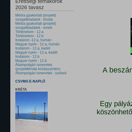
Érettségi témakörök
2026 tavasz
Média gyakorlati (projekt)
vizsgafeladatok - közép
Média gyakorlati (projekt)
vizsgafeladatok - emelt
Történelem - 12.a
Történelem - 12.b
Irodalom -12.a, humán
Magyar nyelv - 12.a, humán
Irodalom - 12.a, kadét
Magyar nyelv - 12.a, kadét
Irodalom - 12.b
Magyar nyelv - 12.b
Állampolgári ismeretek
A beszám
(projekttémák középszinten)
Állampolgári ismeretek - szóbeli
CSVMG E-NAPLÓ
KRÉTA
Egy pályá
köszönhető