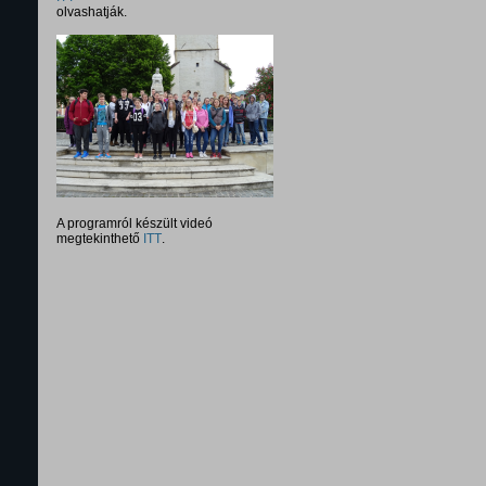
olvashatják.
A programról készült videó
megtekinthető
ITT
.