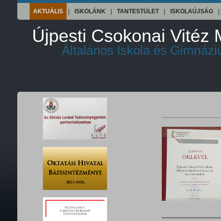
AKTUÁLIS
|
ISKOLÁNK
|
TANTESTÜLET
|
ISKOLAÚJSÁG
|
Újpesti Csokonai Vitéz 
Általános Iskola és Gimnáz