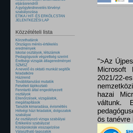
eljárásrendről
A gyógytestnevelés törvényi
szabályozása
ETIKA / HIT- ÉS ERKÖLCSTAN
JELENTKEZÉSI LAP
Közzétételi lista
Körzethatárok
Országos mérés-értékelés
eredmények
Iskolai osztályok, létszámok
Pedagógusok végzettség szerint
">Az Újpes
Érettségi vizsgák átlageredményei
SZMSZ
Microsoft 
A nevelő és oktató munkát segitők
feladatköre
2021/22
Házirend
Továbbtanulási mutatók
nemzetközi 
Felvételi tájékoztató
Fenntartó által engedélyezett
hazai Micr
osztályok
Ellenőrzések, vizsgálatok,
váltunk.
megállapítások
Tanulók kimaradása, évismétlés
pedagóguso
Hétvégi házi feladatok, dolgozatok
szabályai
ös tanévre 
Az osztályozó vizsga szabályai
Értékelési szabályzat
Középiskolák visszajelzése
Választható tagozatok