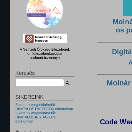
Molná
os p
A Nemzeti Örökség Intézetének
Digitá
emlékezetpedagógiai
partnerintézménye
A
Keresés
Molnár
SIKEREINK
Sikereink megtekinthetők
HIVATALOS FACEBOOK oldalunkon
Sikereink megtekinthetők
HIVATALOS INSTAGRAM
Code Wee
oldalunkon