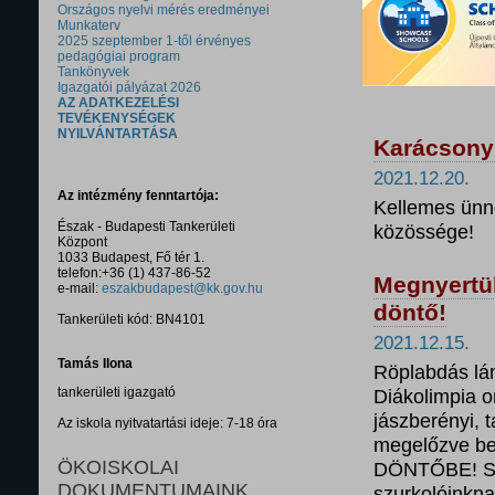
Országos nyelvi mérés eredményei
Munkaterv
2025 szeptember 1-től érvényes
pedagógiai program
Tankönyvek
Igazgatói pályázat 2026
AZ ADATKEZELÉSI
TEVÉKENYSÉGEK
NYILVÁNTARTÁSA
Karácsony
2021.12.20.
Az intézmény fenntartója:
Kellemes ünn
Észak - Budapesti Tankerületi
közössége!
Központ
1033 Budapest, Fő tér 1.
telefon:+36 (1) 437-86-52
Megnyertük
e-mail:
eszakbudapest@kk.gov.hu
döntő!
Tankerületi kód: BN4101
2021.12.15.
Tamás Ilona
Röplabdás lán
tankerületi igazgató
Diákolimpia o
jászberényi, t
Az iskola nyitvatartási ideje: 7-18 óra
megelőzve b
ÖKOISKOLAI
DÖNTŐBE! Sz
DOKUMENTUMAINK
szurkolóinkna