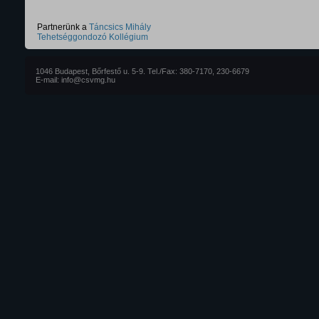
Partnerünk a
Táncsics Mihály
Tehetséggondozó Kollégium
1046 Budapest, Bőrfestő u. 5-9. Tel./Fax: 380-7170, 230-6679
E-mail: info@csvmg.hu