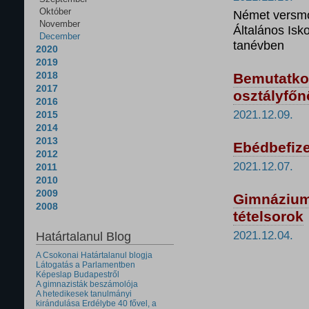
Október
Német versmo
November
Általános Is
December
tanévben
2020
2019
2018
Bemutatkoz
2017
osztályfő
2016
2021.12.09.
2015
2014
2013
Ebédbefize
2012
2021.12.07.
2011
2010
2009
Gimnáziumi
2008
tételsorok
2021.12.04.
Határtalanul Blog
A Csokonai Határtalanul blogja
Látogatás a Parlamentben
Képeslap Budapestről
A gimnazisták beszámolója
A hetedikesek tanulmányi
kirándulása Erdélybe 40 fővel, a