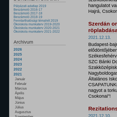
hangulatot va
Pályázati adatlap 2019
Beszámoló 2016-17
Hajrá, Csokon
Beszámoló 2017-18
Beszámoló 2018-19
Fenntarthatósági témahét 2019
Szerdán or
Ökoiskola munkaterv 2019-2020
Ökoiskola munkaterv 2020-2021
röplabdás
Ökoiskola munkaterv 2021-2022
2021.12.13.
Archivum
Budapest-bajn
2026
elődöntőjébe
2025
Székesfehérv
2024
SZC Bánki Do
2023
Szakközépisko
2022
Nagyboldogas
2021
Általános Isk
Január
Február
CSAPATUNKnak
Március
nagyot a tork
Április
Csokonai"!
Május
Június
Július
Rezitation
Augusztus
2021.12.10.
Szeptember