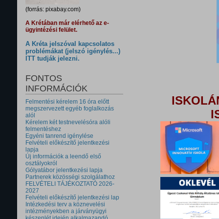
(forrás: pixabay.com)
A Krétában már elérhető az e-
ügyintézési felület.
A Kréta jelszóval kapcsolatos
problémákat (jelszó igénylés...)
ITT tudják jelezni.
FONTOS
INFORMÁCIÓK
ISKOLÁ
Felmentési kérelem 16 óra előtt
megszervezett egyéb foglalkozás
I
alól
Kérelem két testnevelésóra alóli
felmentéshez
Egyéni tanrend igénylése
Felvételi előkészítő jelentkezési
lapja
Új információk a leendő első
osztályokról
Gólyatábor jelentkezési lapja
Partnerek közösségi szolgálathoz
FELVÉTELI TÁJÉKOZTATÓ 2026-
2027
Felvételi előkészítő jelentkezési lap
Intézkedési terv a köznevelési
intézményekben a járványügyi
készenlét idején alkalmazandó