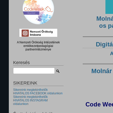
Molná
os p
A Nemzeti Örökség Intézetének
Digitá
emlékezetpedagógiai
partnerintézménye
A
Keresés
Molnár
SIKEREINK
Sikereink megtekinthetők
HIVATALOS FACEBOOK oldalunkon
Sikereink megtekinthetők
HIVATALOS INSTAGRAM
Code Wee
oldalunkon