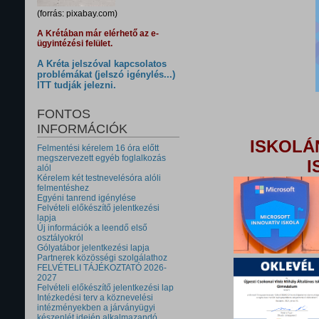
(forrás: pixabay.com)
A Krétában már elérhető az e-
ügyintézési felület.
A Kréta jelszóval kapcsolatos
problémákat (jelszó igénylés...)
ITT tudják jelezni.
FONTOS
INFORMÁCIÓK
ISKOLÁ
Felmentési kérelem 16 óra előtt
megszervezett egyéb foglalkozás
I
alól
Kérelem két testnevelésóra alóli
felmentéshez
Egyéni tanrend igénylése
Felvételi előkészítő jelentkezési
lapja
Új információk a leendő első
osztályokról
Gólyatábor jelentkezési lapja
Partnerek közösségi szolgálathoz
FELVÉTELI TÁJÉKOZTATÓ 2026-
2027
Felvételi előkészítő jelentkezési lap
Intézkedési terv a köznevelési
intézményekben a járványügyi
készenlét idején alkalmazandó