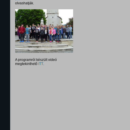
olvashatják.
A programról készült videó
megtekinthető
ITT
.