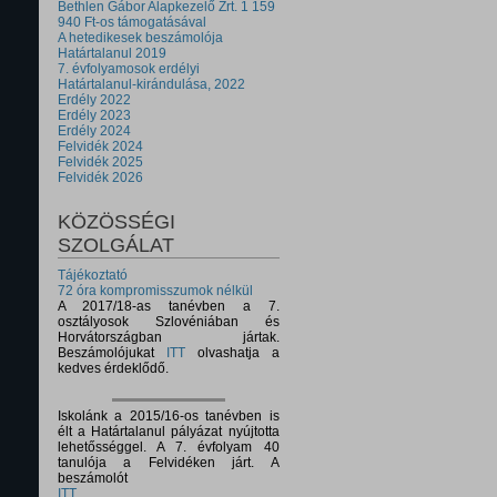
Bethlen Gábor Alapkezelő Zrt. 1 159
940 Ft-os támogatásával
A hetedikesek beszámolója
Határtalanul 2019
7. évfolyamosok erdélyi
Határtalanul-kirándulása, 2022
Erdély 2022
Erdély 2023
Erdély 2024
Felvidék 2024
Felvidék 2025
Felvidék 2026
KÖZÖSSÉGI
SZOLGÁLAT
Tájékoztató
72 óra kompromisszumok nélkül
A 2017/18-as tanévben a 7.
osztályosok Szlovéniában és
Horvátországban jártak.
Beszámolójukat
ITT
olvashatja a
kedves érdeklődő.
Iskolánk a 2015/16-os tanévben is
élt a Határtalanul pályázat nyújtotta
lehetősséggel. A 7. évfolyam 40
tanulója a Felvidéken járt. A
beszámolót
ITT