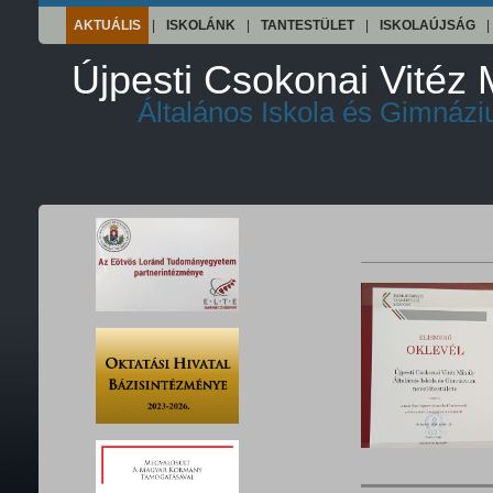
AKTUÁLIS
|
ISKOLÁNK
|
TANTESTÜLET
|
ISKOLAÚJSÁG
|
Újpesti Csokonai Vitéz 
Általános Iskola és Gimnáz