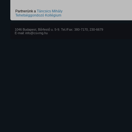
Partnerünk a
Táncsics Mihály
Tehetséggondozó Kollégium
1046 Budapest, Bőrfestő u. 5-9. Tel./Fax: 380-7170, 230-6679
E-mail: info@csvmg.hu