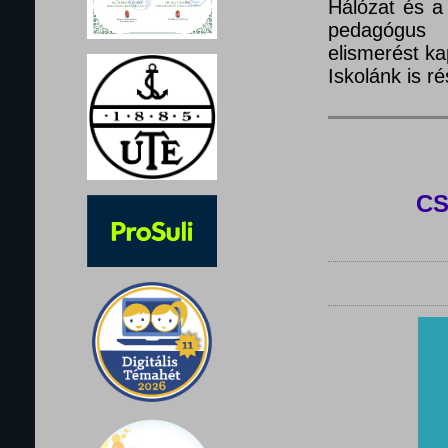
Hálózat és a
pedagógus 
elismerést ka
Iskolánk is 
C