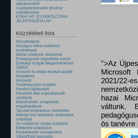
eljárásrendről
A gyógytestnevelés törvényi
szabályozása
ETIKA / HIT- ÉS ERKÖLCSTAN
JELENTKEZÉSI LAP
Közzétételi lista
Körzethatárok
Országos mérés-értékelés
eredmények
Iskolai osztályok, létszámok
Pedagógusok végzettség szerint
">Az Újpes
Érettségi vizsgák átlageredményei
SZMSZ
Microsoft 
A nevelő és oktató munkát segitők
feladatköre
2021/22
Házirend
Továbbtanulási mutatók
nemzetközi 
Felvételi tájékoztató
Fenntartó által engedélyezett
hazai Micr
osztályok
Ellenőrzések, vizsgálatok,
váltunk.
megállapítások
Tanulók kimaradása, évismétlés
pedagóguso
Hétvégi házi feladatok, dolgozatok
szabályai
ös tanévre 
Az osztályozó vizsga szabályai
Értékelési szabályzat
Középiskolák visszajelzése
Választható tagozatok