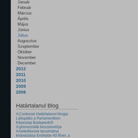
Január
Február
Március
Április
Május
Június
Július
Augusztus
Szeptember
Október
November
December
2012
2011
2010
2009
2008
Határtalanul Blog
A Csokonai Határtalanul blogja
Látogatás a Parlamentben
Képeslap Budapestről
A gimnazisták beszámolója
A hetedikesek tanulmányi
kirándulása Erdélybe 40 fővel, a