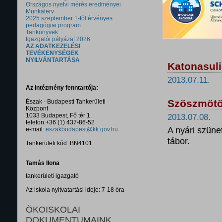
Országos nyelvi mérés eredményei
Munkaterv
2025 szeptember 1-től érvényes
pedagógiai program
Tankönyvek
Igazgatói pályázat 2026
AZ ADATKEZELÉSI
TEVÉKENYSÉGEK
NYILVÁNTARTÁSA
Katonasuli
2013.07.11.
Az intézmény fenntartója:
Szöszmötö
Észak - Budapesti Tankerületi
Központ
1033 Budapest, Fő tér 1.
2013.07.08.
telefon:+36 (1) 437-86-52
A nyári szüne
e-mail:
eszakbudapest@kk.gov.hu
tábor.
Tankerületi kód: BN4101
Tamás Ilona
tankerületi igazgató
Az iskola nyitvatartási ideje: 7-18 óra
ÖKOISKOLAI
DOKUMENTUMAINK