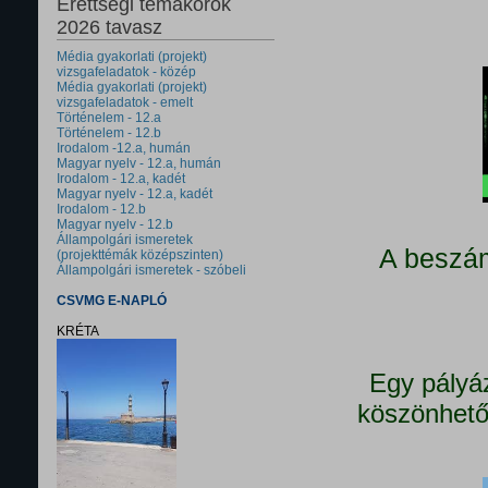
Érettségi témakörök
2026 tavasz
Média gyakorlati (projekt)
vizsgafeladatok - közép
Média gyakorlati (projekt)
vizsgafeladatok - emelt
Történelem - 12.a
Történelem - 12.b
Irodalom -12.a, humán
Magyar nyelv - 12.a, humán
Irodalom - 12.a, kadét
Magyar nyelv - 12.a, kadét
Irodalom - 12.b
Magyar nyelv - 12.b
Állampolgári ismeretek
A beszám
(projekttémák középszinten)
Állampolgári ismeretek - szóbeli
CSVMG E-NAPLÓ
KRÉTA
Egy pályá
köszönhető