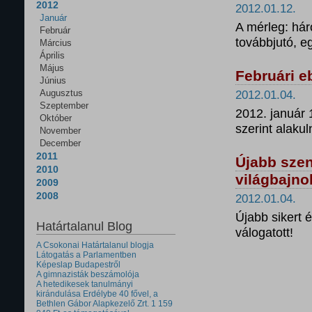
2012
2012.01.12.
Január
A mérleg: hár
Február
továbbjutó, eg
Március
Április
Május
Februári e
Június
Augusztus
2012.01.04.
Szeptember
2012. január 1
Október
szerint alakul
November
December
2011
Újabb szen
2010
világbajn
2009
2008
2012.01.04.
Újabb sikert 
Határtalanul Blog
válogatott!
A Csokonai Határtalanul blogja
Látogatás a Parlamentben
Képeslap Budapestről
A gimnazisták beszámolója
A hetedikesek tanulmányi
kirándulása Erdélybe 40 fővel, a
Bethlen Gábor Alapkezelő Zrt. 1 159