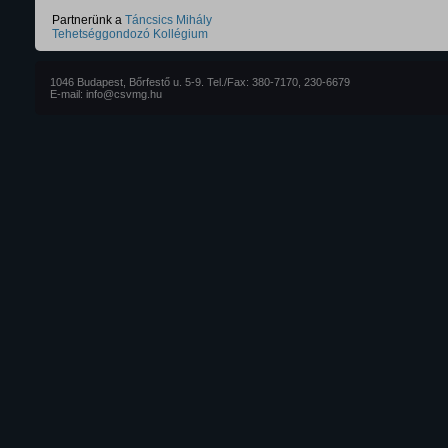
Partnerünk a
Táncsics Mihály
Tehetséggondozó Kollégium
1046 Budapest, Bőrfestő u. 5-9. Tel./Fax: 380-7170, 230-6679
E-mail: info@csvmg.hu