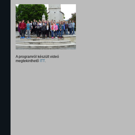
A programról készült videó
megtekinthető
ITT
.