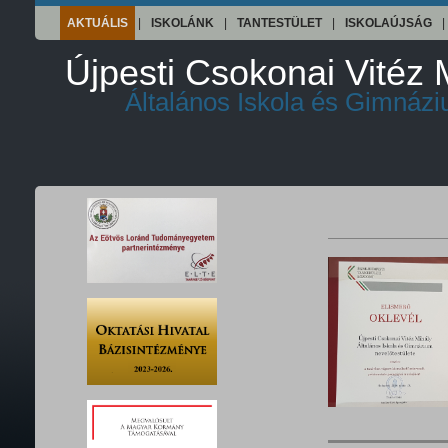
AKTUÁLIS
|
ISKOLÁNK
|
TANTESTÜLET
|
ISKOLAÚJSÁG
|
Újpesti Csokonai Vitéz 
Általános Iskola és Gimnáz