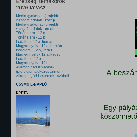
Érettségi témakörök
2026 tavasz
Média gyakorlati (projekt)
vizsgafeladatok - közép
Média gyakorlati (projekt)
vizsgafeladatok - emelt
Történelem - 12.a
Történelem - 12.b
Irodalom -12.a, humán
Magyar nyelv - 12.a, humán
Irodalom - 12.a, kadét
Magyar nyelv - 12.a, kadét
Irodalom - 12.b
Magyar nyelv - 12.b
Állampolgári ismeretek
A beszám
(projekttémák középszinten)
Állampolgári ismeretek - szóbeli
CSVMG E-NAPLÓ
KRÉTA
Egy pályá
köszönhető