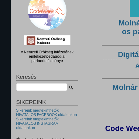
Molná
os p
A Nemzeti Örökség Intézetének
Digitá
emlékezetpedagógiai
partnerintézménye
A
Keresés
Molnár
SIKEREINK
Sikereink megtekinthetők
HIVATALOS FACEBOOK oldalunkon
Sikereink megtekinthetők
HIVATALOS INSTAGRAM
Code Wee
oldalunkon