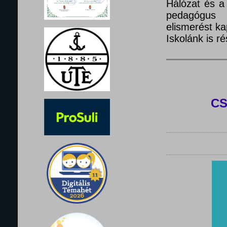
Hálózat és a
pedagógus 
elismerést ka
Iskolánk is 
C