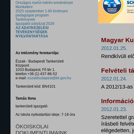
Országos nyelvi mérés eredményei
Munkaterv
2025 szeptember 1-től érvényes
pedagógiai program
Tankönyvek
Igazgatói pályázat 2026
AZ ADATKEZELÉSI
TEVÉKENYSÉGEK
NYILVÁNTARTÁSA
Magyar Kul
2012.01.25.
Az intézmény fenntartója:
Rendkívüli el
Észak - Budapesti Tankerületi
Központ
Felvételi t
1033 Budapest, Fő tér 1.
telefon:+36 (1) 437-86-52
e-mail:
eszakbudapest@kk.gov.hu
2012.01.24.
A 2012/13-as 
Tankerületi kód: BN4101
Tamás Ilona
Információ
tankerületi igazgató
2012.01.23.
Az iskola nyitvatartási ideje: 7-18 óra
Szeretettel g
írásbeli felv
ÖKOISKOLAI
elégedetten, 
DOKUMENTUMAINK