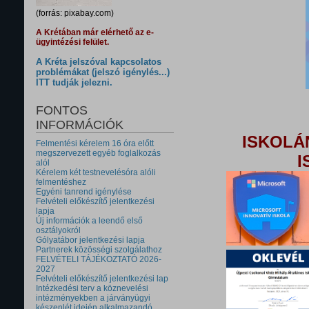
(forrás: pixabay.com)
A Krétában már elérhető az e-
ügyintézési felület.
A Kréta jelszóval kapcsolatos
problémákat (jelszó igénylés...)
ITT tudják jelezni.
FONTOS
INFORMÁCIÓK
ISKOLÁ
Felmentési kérelem 16 óra előtt
megszervezett egyéb foglalkozás
I
alól
Kérelem két testnevelésóra alóli
felmentéshez
Egyéni tanrend igénylése
Felvételi előkészítő jelentkezési
lapja
Új információk a leendő első
osztályokról
Gólyatábor jelentkezési lapja
Partnerek közösségi szolgálathoz
FELVÉTELI TÁJÉKOZTATÓ 2026-
2027
Felvételi előkészítő jelentkezési lap
Intézkedési terv a köznevelési
intézményekben a járványügyi
készenlét idején alkalmazandó