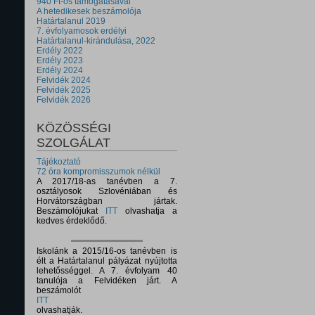
940 Ft-os támogatásával
A hetedikesek beszámolója
Határtalanul 2019
7. évfolyamosok erdélyi
Határtalanul-kirándulása, 2022
Erdély 2022
Erdély 2023
Erdély 2024
Felvidék 2024
Felvidék 2025
Felvidék 2026
KÖZÖSSÉGI
SZOLGÁLAT
Tájékoztató
72 óra kompromisszumok nélkül
A 2017/18-as tanévben a 7.
osztályosok Szlovéniában és
Horvátországban jártak.
Beszámolójukat
ITT
olvashatja a
kedves érdeklődő.
Iskolánk a 2015/16-os tanévben is
élt a Határtalanul pályázat nyújtotta
lehetősséggel. A 7. évfolyam 40
tanulója a Felvidéken járt. A
beszámolót
ITT
olvashatják.