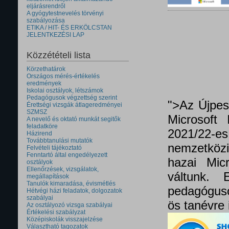
eljárásrendről
A gyógytestnevelés törvényi
szabályozása
ETIKA / HIT- ÉS ERKÖLCSTAN
JELENTKEZÉSI LAP
Közzétételi lista
Körzethatárok
Országos mérés-értékelés
eredmények
Iskolai osztályok, létszámok
Pedagógusok végzettség szerint
">Az Újpes
Érettségi vizsgák átlageredményei
SZMSZ
Microsoft 
A nevelő és oktató munkát segitők
feladatköre
2021/22
Házirend
Továbbtanulási mutatók
nemzetközi 
Felvételi tájékoztató
Fenntartó által engedélyezett
hazai Micr
osztályok
Ellenőrzések, vizsgálatok,
váltunk.
megállapítások
Tanulók kimaradása, évismétlés
pedagóguso
Hétvégi házi feladatok, dolgozatok
szabályai
ös tanévre 
Az osztályozó vizsga szabályai
Értékelési szabályzat
Középiskolák visszajelzése
Választható tagozatok