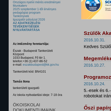
Országos nyelvi mérés eredményei
Munkaterv
2025 szeptember 1-től érvényes
pedagógiai program
Tankönyvek
Igazgatói pályázat 2026
AZ ADATKEZELÉSI
TEVÉKENYSÉGEK
NYILVÁNTARTÁSA
Szülők Aka
2016.10.31.
Az intézmény fenntartója:
Kedves Szülő
Észak - Budapesti Tankerületi
Központ
Megemlékez
1033 Budapest, Fő tér 1.
telefon:+36 (1) 437-86-52
e-mail:
eszakbudapest@kk.gov.hu
2016.10.27.
Tankerületi kód: BN4101
Programoz
Tamás Ilona
2016.10.24.
tankerületi igazgató
5.-esek és 6
Az iskola nyitvatartási ideje: 7-18 óra
robotokat irán
ÖKOISKOLAI
Őszi papír
DOKUMENTUMAINK