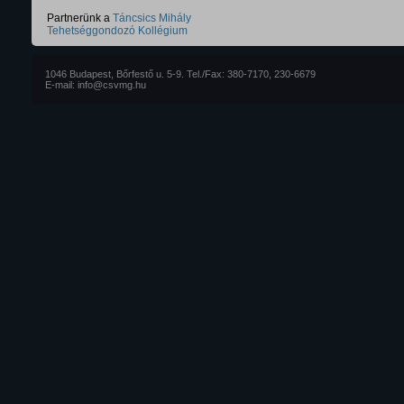
Partnerünk a
Táncsics Mihály
Tehetséggondozó Kollégium
1046 Budapest, Bőrfestő u. 5-9. Tel./Fax: 380-7170, 230-6679
E-mail: info@csvmg.hu