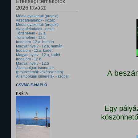
Érettségi témakörök
2026 tavasz
Média gyakorlati (projekt)
vizsgafeladatok - közép
Média gyakorlati (projekt)
vizsgafeladatok - emelt
Történelem - 12.a
Történelem - 12.b
Irodalom -12.a, humán
Magyar nyelv - 12.a, humán
Irodalom - 12.a, kadét
Magyar nyelv - 12.a, kadét
Irodalom - 12.b
Magyar nyelv - 12.b
Állampolgári ismeretek
A beszám
(projekttémák középszinten)
Állampolgári ismeretek - szóbeli
CSVMG E-NAPLÓ
KRÉTA
Egy pályá
köszönhető