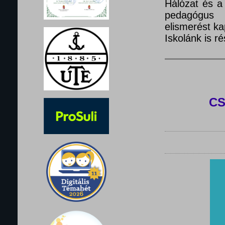
Hálózat és a
pedagógus 
elismerést ka
Iskolánk is 
C