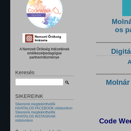
Molná
os p
A Nemzeti Örökség Intézetének
Digitá
emlékezetpedagógiai
partnerintézménye
A
Keresés
Molnár
SIKEREINK
Sikereink megtekinthetők
HIVATALOS FACEBOOK oldalunkon
Sikereink megtekinthetők
HIVATALOS INSTAGRAM
Code Wee
oldalunkon