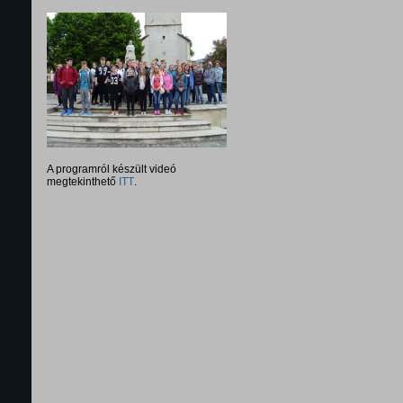
A programról készült videó
megtekinthető
ITT
.