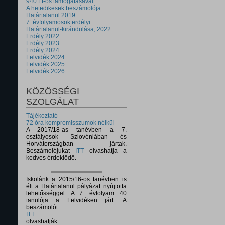
940 Ft-os támogatásával
A hetedikesek beszámolója
Határtalanul 2019
7. évfolyamosok erdélyi
Határtalanul-kirándulása, 2022
Erdély 2022
Erdély 2023
Erdély 2024
Felvidék 2024
Felvidék 2025
Felvidék 2026
KÖZÖSSÉGI
SZOLGÁLAT
Tájékoztató
72 óra kompromisszumok nélkül
A 2017/18-as tanévben a 7.
osztályosok Szlovéniában és
Horvátországban jártak.
Beszámolójukat
ITT
olvashatja a
kedves érdeklődő.
Iskolánk a 2015/16-os tanévben is
élt a Határtalanul pályázat nyújtotta
lehetősséggel. A 7. évfolyam 40
tanulója a Felvidéken járt. A
beszámolót
ITT
olvashatják.