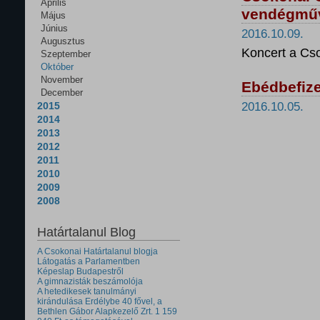
Április
vendégműv
Május
Június
2016.10.09.
Augusztus
Koncert a Cso
Szeptember
Október
November
Ebédbefize
December
2015
2016.10.05.
2014
2013
2012
2011
2010
2009
2008
Határtalanul Blog
A Csokonai Határtalanul blogja
Látogatás a Parlamentben
Képeslap Budapestről
A gimnazisták beszámolója
A hetedikesek tanulmányi
kirándulása Erdélybe 40 fővel, a
Bethlen Gábor Alapkezelő Zrt. 1 159