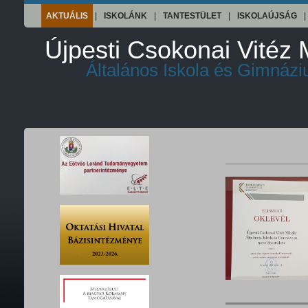
AKTUÁLIS
|
ISKOLÁNK
|
TANTESTÜLET
|
ISKOLAÚJSÁG
|
Újpesti Csokonai Vitéz 
Általános Iskola és Gimnáz