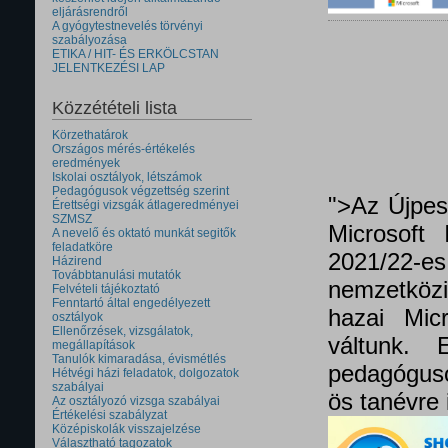
eljárásrendről
A gyógytestnevelés törvényi
szabályozása
ETIKA / HIT- ÉS ERKÖLCSTAN
JELENTKEZÉSI LAP
Közzétételi lista
Körzethatárok
Országos mérés-értékelés
eredmények
Iskolai osztályok, létszámok
Pedagógusok végzettség szerint
">Az Újpes
Érettségi vizsgák átlageredményei
SZMSZ
Microsoft 
A nevelő és oktató munkát segitők
feladatköre
2021/22
Házirend
Továbbtanulási mutatók
nemzetközi 
Felvételi tájékoztató
Fenntartó által engedélyezett
hazai Micr
osztályok
Ellenőrzések, vizsgálatok,
váltunk.
megállapítások
Tanulók kimaradása, évismétlés
pedagóguso
Hétvégi házi feladatok, dolgozatok
szabályai
ös tanévre 
Az osztályozó vizsga szabályai
Értékelési szabályzat
Középiskolák visszajelzése
Választható tagozatok