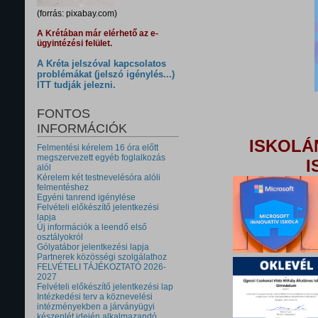
(forrás: pixabay.com)
A Krétában már elérhető az e-
ügyintézési felület.
A Kréta jelszóval kapcsolatos
problémákat (jelszó igénylés...)
ITT tudják jelezni.
FONTOS
INFORMÁCIÓK
ISKOLÁ
Felmentési kérelem 16 óra előtt
megszervezett egyéb foglalkozás
I
alól
Kérelem két testnevelésóra alóli
felmentéshez
Egyéni tanrend igénylése
Felvételi előkészítő jelentkezési
lapja
Új információk a leendő első
osztályokról
Gólyatábor jelentkezési lapja
Partnerek közösségi szolgálathoz
FELVÉTELI TÁJÉKOZTATÓ 2026-
2027
Felvételi előkészítő jelentkezési lap
Intézkedési terv a köznevelési
intézményekben a járványügyi
készenlét idején alkalmazandó