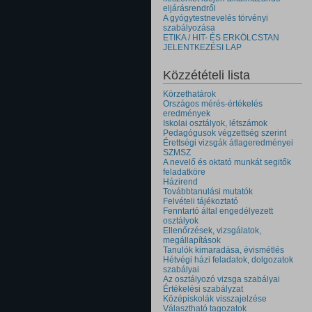
eljárásrendről
A gyógytestnevelés törvényi
szabályozása
ETIKA / HIT- ÉS ERKÖLCSTAN
JELENTKEZÉSI LAP
Közzétételi lista
Körzethatárok
Országos mérés-értékelés
eredmények
Iskolai osztályok, létszámok
Pedagógusok végzettség szerint
Érettségi vizsgák átlageredményei
SZMSZ
A nevelő és oktató munkát segitők
feladatköre
Házirend
Továbbtanulási mutatók
Felvételi tájékoztató
Fenntartó által engedélyezett
osztályok
Ellenőrzések, vizsgálatok,
megállapítások
Tanulók kimaradása, évismétlés
Hétvégi házi feladatok, dolgozatok
szabályai
Az osztályozó vizsga szabályai
Értékelési szabályzat
Középiskolák visszajelzése
Választható tagozatok