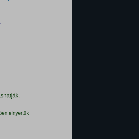
.
shatják.
ően elnyertük