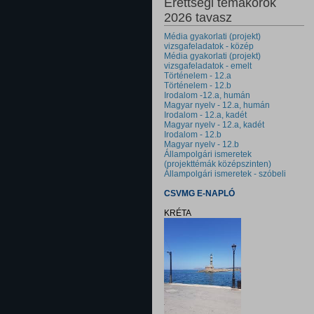
Érettségi témakörök
2026 tavasz
Média gyakorlati (projekt)
vizsgafeladatok - közép
Média gyakorlati (projekt)
vizsgafeladatok - emelt
Történelem - 12.a
Történelem - 12.b
Irodalom -12.a, humán
Magyar nyelv - 12.a, humán
Irodalom - 12.a, kadét
Magyar nyelv - 12.a, kadét
Irodalom - 12.b
Magyar nyelv - 12.b
Állampolgári ismeretek
(projekttémák középszinten)
Állampolgári ismeretek - szóbeli
CSVMG E-NAPLÓ
KRÉTA