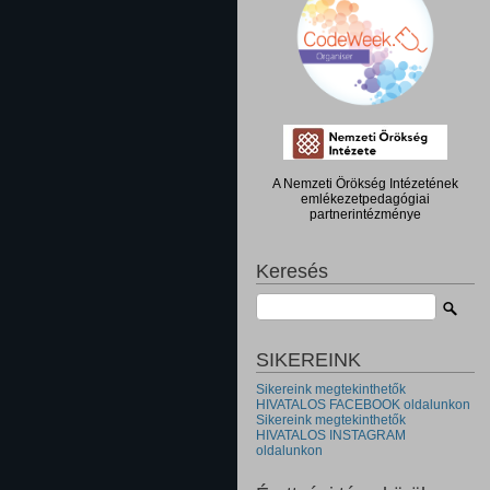
A Nemzeti Örökség Intézetének
emlékezetpedagógiai
partnerintézménye
Keresés
SIKEREINK
Sikereink megtekinthetők
HIVATALOS FACEBOOK oldalunkon
Sikereink megtekinthetők
HIVATALOS INSTAGRAM
oldalunkon