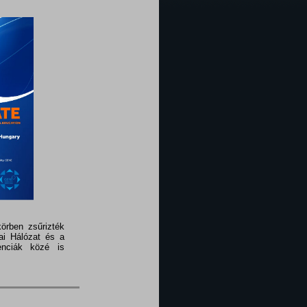
örben zsűrizték
ai Hálózat és a
enciák közé is