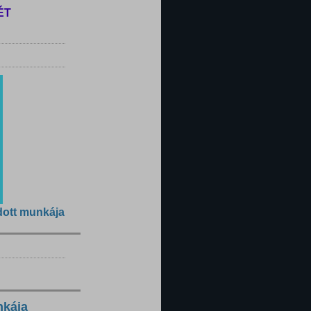
ÉT
dott munkája
nkája