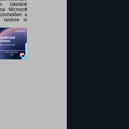
n iskolánk
ai Microsoft
szönhetően a
 tanévre is