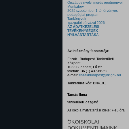
Országos nyelvi mérés eredményei
Munkaterv
2025 szeptember 1-től érvényes
pedagógiai program
Tankönyvek
Igazgatói pályázat 2026
AZ ADATKEZELÉSI
TEVÉKENYSÉGEK
NYILVÁNTARTÁSA
Az intézmény fenntartója:
Észak - Budapesti Tankerületi
Központ
1033 Budapest, Fő tér 1.
telefon:+36 (1) 437-86-52
e-mail:
eszakbudapest@kk.gov.hu
Tankerületi kód: BN4101
Tamás Ilona
tankerületi igazgató
Az iskola nyitvatartási ideje: 7-18 óra
ÖKOISKOLAI
DOKUMENTUMAINK