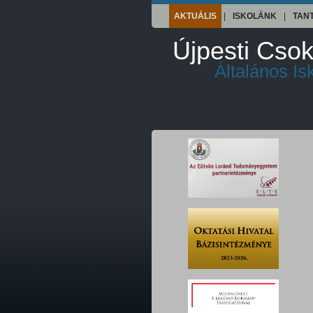
AKTUÁLIS
|
ISKOLÁNK
|
TAN
Újpesti Csok
Általános I