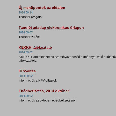
Új menüpontok az oldalon
2014.09.14.
Tisztelt Látogató!
Tanulói adatlap elektronikus űrlapon
2014.09.07.
Tisztelt Szülők!
KEKKH tájékoztató
2014.09.02.
A KEKKH tankötelezettek személyazonosító okmánnyal való ellátásáv
tájékoztatója
HPV-oltás
2014.09.02.
Információk a HPV-oltásról.
Ebédbefizetés, 2014 október
2014.09.02.
Információk az októberi ebédbefizetésről.