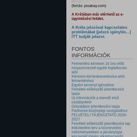
(forrás: pixabay.com)
A Krétában már elérhető az e-
ügyintézési felület.
A Kréta jelszóval kapcsolatos
problémákat (jelszó igénylés...)
ITT tudják jelezni.
FONTOS
INFORMÁCIÓK
Felmentési kérelem 16 óra előtt
megszervezett egyéb foglalkozás
alól
Kérelem két testnevelésóra alóli
felmentéshez
Egyéni tanrend igénylése
Felvételi előkészítő jelentkezési
lapja
Új információk a leendő első
osztályokról
Gólyatábor jelentkezési lapja
Partnerek közösségi szolgálathoz
FELVÉTELI TÁJÉKOZTATÓ 2026-
2027
Felvételi előkészítő jelentkezési lap
Intézkedési terv a köznevelési
intézményekben a járványügyi
készenlét idején alkalmazandó