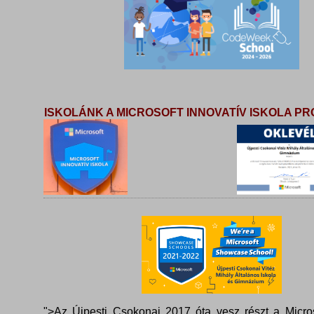
ISKOLÁNK A MICROSOFT INNOVATÍV ISKOLA 
">Az Újpesti Csokonai 2017 óta vesz részt a Micros