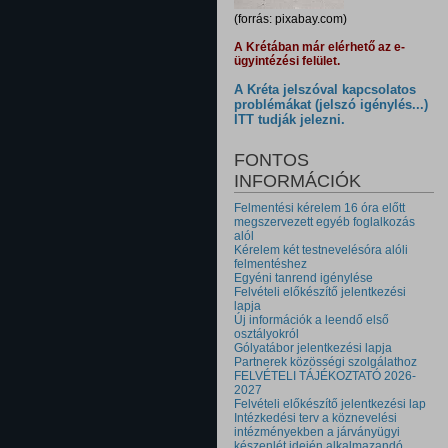
(forrás: pixabay.com)
A Krétában már elérhető az e-
ügyintézési felület.
A Kréta jelszóval kapcsolatos
problémákat (jelszó igénylés...)
ITT tudják jelezni.
FONTOS
INFORMÁCIÓK
Felmentési kérelem 16 óra előtt
megszervezett egyéb foglalkozás
alól
Kérelem két testnevelésóra alóli
felmentéshez
Egyéni tanrend igénylése
Felvételi előkészítő jelentkezési
lapja
Új információk a leendő első
osztályokról
Gólyatábor jelentkezési lapja
Partnerek közösségi szolgálathoz
FELVÉTELI TÁJÉKOZTATÓ 2026-
2027
Felvételi előkészítő jelentkezési lap
Intézkedési terv a köznevelési
intézményekben a járványügyi
készenlét idején alkalmazandó