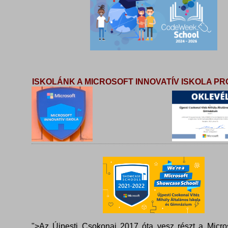
ISKOLÁNK A MICROSOFT INNOVATÍV ISKOLA 
">Az Újpesti Csokonai 2017 óta vesz részt a Micros