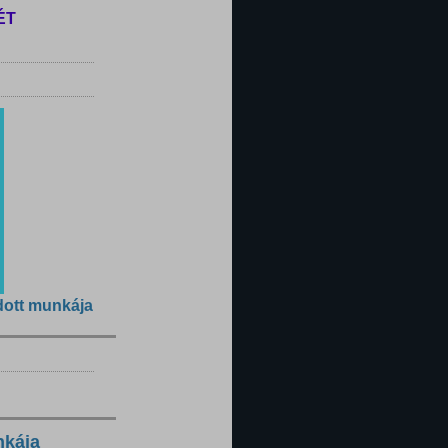
ÉT
dott munkája
nkája