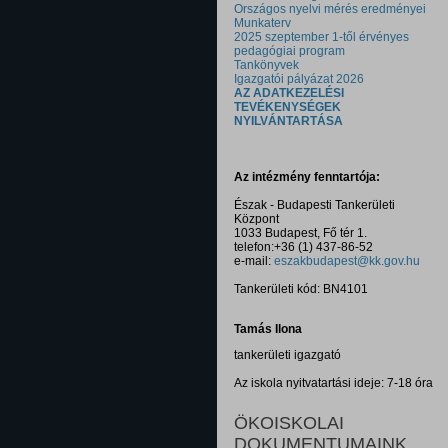
Országos nyelvi mérés eredményei
Munkaterv
2025 szeptember 1-től érvényes
pedagógiai program
Tankönyvek
Igazgatói pályázat 2026
AZ ADATKEZELÉSI
TEVÉKENYSÉGEK
NYILVÁNTARTÁSA
Az intézmény fenntartója:
Észak - Budapesti Tankerületi
Központ
1033 Budapest, Fő tér 1.
telefon:+36 (1) 437-86-52
e-mail:
eszakbudapest@kk.gov.hu
Tankerületi kód: BN4101
Tamás Ilona
tankerületi igazgató
Az iskola nyitvatartási ideje: 7-18 óra
ÖKOISKOLAI
DOKUMENTUMAINK