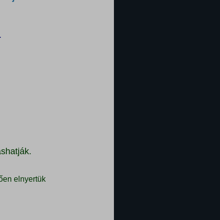
.
shatják.
ően elnyertük