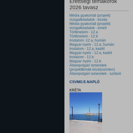
Érettségi témakörök
2026 tavasz
Média gyakorlati (projekt)
vizsgafeladatok - közép
Média gyakorlati (projekt)
vizsgafeladatok - emelt
Történelem - 12.a
Történelem - 12.b
Irodalom -12.a, humán
Magyar nyelv - 12.a, humán
Irodalom - 12.a, kadét
Magyar nyelv - 12.a, kadét
Irodalom - 12.b
Magyar nyelv - 12.b
Állampolgári ismeretek
(projekttémák középszinten)
Állampolgári ismeretek - szóbeli
CSVMG E-NAPLÓ
KRÉTA