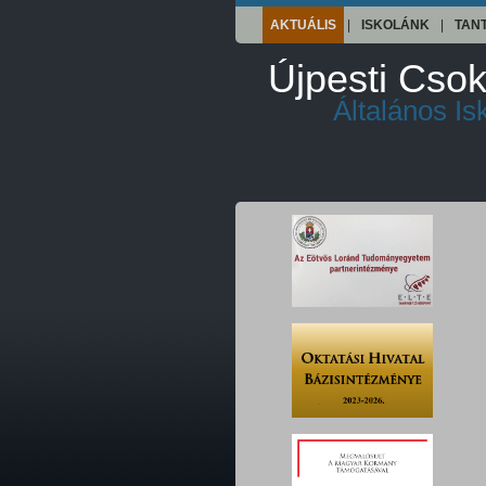
AKTUÁLIS
|
ISKOLÁNK
|
TAN
Újpesti Csok
Általános I