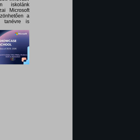
n iskolánk
ai Microsoft
szönhetően a
 tanévre is