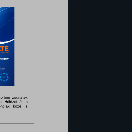
örben zsűrizték
ai Hálózat és a
enciák közé is