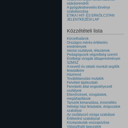
eljárásrendről
A gyógytestnevelés törvényi
szabályozása
ETIKA / HIT- ÉS ERKÖLCSTAN
JELENTKEZÉSI LAP
Közzétételi lista
Körzethatárok
Országos mérés-értékelés
eredmények
Iskolai osztályok, létszámok
Pedagógusok végzettség szerint
Érettségi vizsgák átlageredményei
SZMSZ
A nevelő és oktató munkát segitők
feladatköre
Házirend
Továbbtanulási mutatók
Felvételi tájékoztató
Fenntartó által engedélyezett
osztályok
Ellenőrzések, vizsgálatok,
megállapítások
Tanulók kimaradása, évismétlés
Hétvégi házi feladatok, dolgozatok
szabályai
Az osztályozó vizsga szabályai
Értékelési szabályzat
Középiskolák visszajelzése
Választható tagozatok