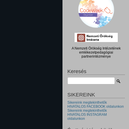
A Nemzeti Örökség Intézetének
emlékezetpedagógiai
partnerintézménye
Keresés
SIKEREINK
Sikereink megtekinthetők
HIVATALOS FACEBOOK oldalunkon
Sikereink megtekinthetők
HIVATALOS INSTAGRAM
oldalunkon