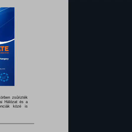
örben zsűrizték
ai Hálózat és a
enciák közé is