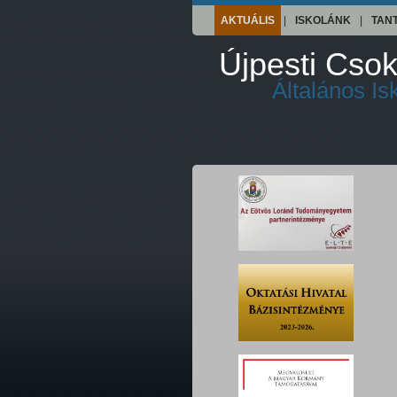
AKTUÁLIS
|
ISKOLÁNK
|
TAN
Újpesti Csok
Általános I