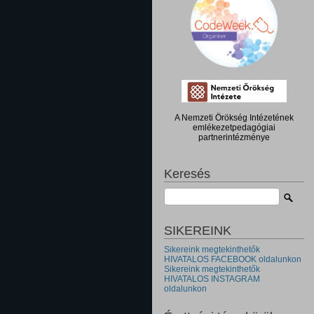
A Nemzeti Örökség Intézetének
emlékezetpedagógiai
partnerintézménye
Keresés
SIKEREINK
Sikereink megtekinthetők
HIVATALOS FACEBOOK oldalunkon
Sikereink megtekinthetők
HIVATALOS INSTAGRAM
oldalunkon