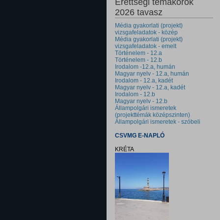
Érettségi témakörök
2026 tavasz
Média gyakorlati (projekt)
vizsgafeladatok - közép
Média gyakorlati (projekt)
vizsgafeladatok - emelt
Történelem - 12.a
Történelem - 12.b
Irodalom -12.a, humán
Magyar nyelv - 12.a, humán
Irodalom - 12.a, kadét
Magyar nyelv - 12.a, kadét
Irodalom - 12.b
Magyar nyelv - 12.b
Állampolgári ismeretek
(projekttémák középszinten)
Állampolgári ismeretek - szóbeli
CSVMG E-NAPLÓ
KRÉTA