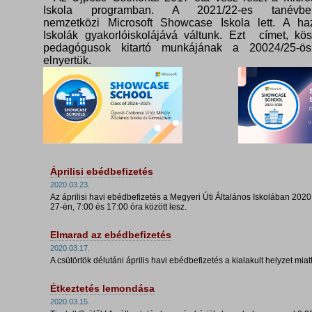
Iskola programban. A 2021/22-es tanévbe
nemzetközi Microsoft Showcase Iskola lett. A haz
Iskolák gyakorlóiskolájává váltunk. Ezt címet, kö
pedagógusok kitartó munkájának a 20024/25-ös
elnyertük.
Áprilisi ebédbefizetés
2020.03.23.
Az áprilisi havi ebédbefizetés a Megyeri Úti Általános Iskolában 2020
27-én, 7:00 és 17:00 óra között lesz.
Elmarad az ebédbefizetés
2020.03.17.
A csütörtök délutáni április havi ebédbefizetés a kialakult helyzet miat
Étkeztetés lemondása
2020.03.15.