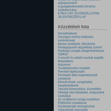
eljárásrendről
A gyógytestnevelés törvényi
szabályozása
ETIKA / HIT- ÉS ERKÖLCSTAN
JELENTKEZÉSI LAP
Közzétételi lista
Körzethatárok
Országos mérés-értékelés
eredmények
Iskolai osztályok, létszámok
Pedagógusok végzettség szerint
Érettségi vizsgák átlageredményei
SZMSZ
A nevelő és oktató munkát segitők
feladatköre
Házirend
Továbbtanulási mutatók
Felvételi tájékoztató
Fenntartó által engedélyezett
osztályok
Ellenőrzések, vizsgálatok,
megállapítások
Tanulók kimaradása, évismétlés
Hétvégi házi feladatok, dolgozatok
szabályai
Az osztályozó vizsga szabályai
Értékelési szabályzat
Középiskolák visszajelzése
Választható tagozatok