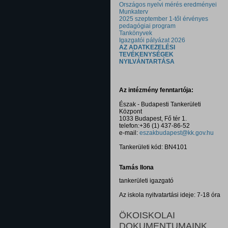
Országos nyelvi mérés eredményei
Munkaterv
2025 szeptember 1-től érvényes
pedagógiai program
Tankönyvek
Igazgatói pályázat 2026
AZ ADATKEZELÉSI
TEVÉKENYSÉGEK
NYILVÁNTARTÁSA
Az intézmény fenntartója:
Észak - Budapesti Tankerületi
Központ
1033 Budapest, Fő tér 1.
telefon:+36 (1) 437-86-52
e-mail:
eszakbudapest@kk.gov.hu
Tankerületi kód: BN4101
Tamás Ilona
tankerületi igazgató
Az iskola nyitvatartási ideje: 7-18 óra
ÖKOISKOLAI
DOKUMENTUMAINK