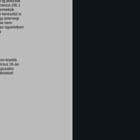
0-ig jelezzék
számon (06 1
gyermekük
 keresztül is
y jelenlegi
ése nem
 az ügyeletben
a
pon kisebb
árcius 16-án
agozatos
űködést!