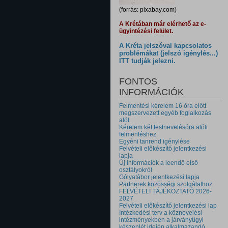
(forrás: pixabay.com)
A Krétában már elérhető az e-
ügyintézési felület.
A Kréta jelszóval kapcsolatos
problémákat (jelszó igénylés...)
ITT tudják jelezni.
FONTOS
INFORMÁCIÓK
Felmentési kérelem 16 óra előtt
megszervezett egyéb foglalkozás
alól
Kérelem két testnevelésóra alóli
felmentéshez
Egyéni tanrend igénylése
Felvételi előkészítő jelentkezési
lapja
Új információk a leendő első
osztályokról
Gólyatábor jelentkezési lapja
Partnerek közösségi szolgálathoz
FELVÉTELI TÁJÉKOZTATÓ 2026-
2027
Felvételi előkészítő jelentkezési lap
Intézkedési terv a köznevelési
intézményekben a járványügyi
készenlét idején alkalmazandó