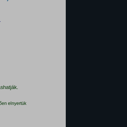
.
shatják.
ően elnyertük