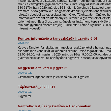
Tisztelt Szülők! Az étkeztetés kapcsán kérjük, hogy holnap reggel 8.3
felénk a csvmgtitkar@gmail.com email címre, vagy az iskolai telefon
380 7170), ha a 2020. március 16-i héten igényelnek étkeztetést a 
számára! A szolgáltató kéri, hogy az elektronikus jelentő rendszerükön
jelezzék ebéddel az kapcsolatos igényüket! Tájékoztatom Önöket, hog
információim szerint az intézmény épületében a gyermekek étkeztet
történhet meg. Ez alól csupán az ügyeletes intézmény képez kivételt,
található gyermeklétszám erejéig. Tisztelettel: Tóthné Nyiszteruk Hild
intézményvezető
Fontos információ a taneszközök hazaviteléről
2020.03.15.
Kedves Tanulók! Az iskolában hagyott taneszközeiteket a holnapi na
csoportokban vehetik át, az alábbiak szerint: - felső tagozat: 2020. m
12.00-14.00, - gimnázium: 2020. március 16-án 9.00-12.00. Az alsó t
gyermekek szüleivel az osztályfőnök egyeztet. Köszönjük az együttm
Megjelent a felvételi jegyzék!
2020.03.13.
Gimnáziumi tagozatunkra jelentkező diákok, figyelem!
Tájékoztató_20200311
2020.03.11.
Figyelem!
Nemzetközi ifjúsági kiállítás a Csokonaiban
2020.03.06.