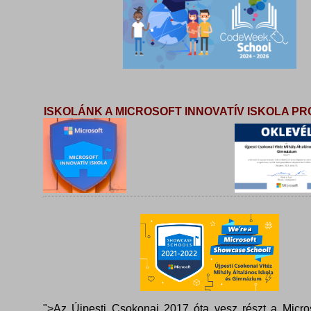
ISKOLÁNK A MICROSOFT INNOVATÍV ISKOLA 
">Az Újpesti Csokonai 2017 óta vesz részt a Micros