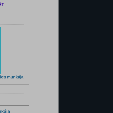
ÉT
dott munkája
nkája