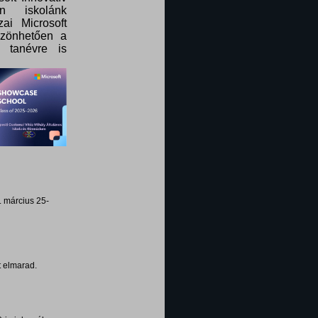
n iskolánk
ai Microsoft
szönhetően a
 tanévre is
. március 25-
t elmarad.