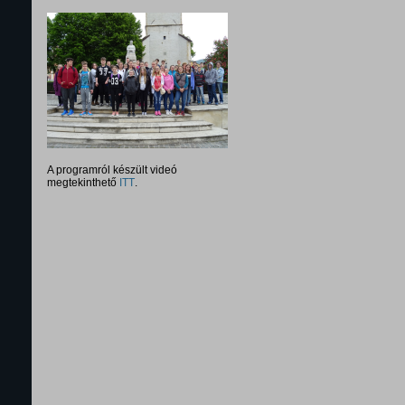
A programról készült videó
megtekinthető
ITT
.