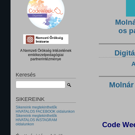
Molná
os p
A Nemzeti Örökség Intézetének
Digitá
emlékezetpedagógiai
partnerintézménye
A
Keresés
Molnár
SIKEREINK
Sikereink megtekinthetők
HIVATALOS FACEBOOK oldalunkon
Sikereink megtekinthetők
HIVATALOS INSTAGRAM
Code Wee
oldalunkon