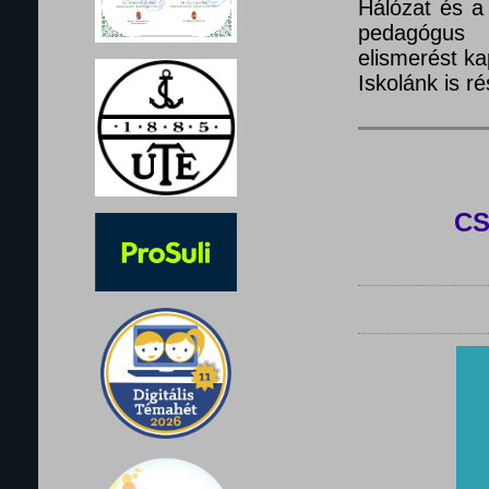
Hálózat és a
pedagógus 
elismerést ka
Iskolánk is 
C