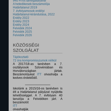
940 Ft-os támogatásával
A hetedikesek beszámolója
Határtalanul 2019
7. évfolyamosok erdélyi
Határtalanul-kirándulása, 2022
Erdély 2022
Erdély 2023
Erdély 2024
Felvidék 2024
Felvidék 2025
Felvidék 2026
KÖZÖSSÉGI
SZOLGÁLAT
Tájékoztató
72 óra kompromisszumok nélkül
A 2017/18-as tanévben a 7.
osztályosok Szlovéniában és
Horvátországban jártak.
Beszámolójukat
ITT
olvashatja a
kedves érdeklődő.
Iskolánk a 2015/16-os tanévben is
élt a Határtalanul pályázat nyújtotta
lehetősséggel. A 7. évfolyam 40
tanulója a Felvidéken járt. A
beszámolót
ITT
olvashatják.