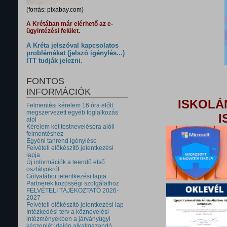
(forrás: pixabay.com)
A Krétában már elérhető az e-
ügyintézési felület.
A Kréta jelszóval kapcsolatos
problémákat (jelszó igénylés...)
ITT tudják jelezni.
FONTOS
INFORMÁCIÓK
ISKOLÁ
Felmentési kérelem 16 óra előtt
megszervezett egyéb foglalkozás
I
alól
Kérelem két testnevelésóra alóli
felmentéshez
Egyéni tanrend igénylése
Felvételi előkészítő jelentkezési
lapja
Új információk a leendő első
osztályokról
Gólyatábor jelentkezési lapja
Partnerek közösségi szolgálathoz
FELVÉTELI TÁJÉKOZTATÓ 2026-
2027
Felvételi előkészítő jelentkezési lap
Intézkedési terv a köznevelési
intézményekben a járványügyi
készenlét idején alkalmazandó