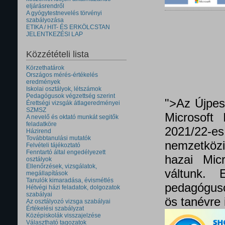
eljárásrendről
A gyógytestnevelés törvényi
szabályozása
ETIKA / HIT- ÉS ERKÖLCSTAN
JELENTKEZÉSI LAP
Közzétételi lista
Körzethatárok
Országos mérés-értékelés
eredmények
Iskolai osztályok, létszámok
Pedagógusok végzettség szerint
">Az Újpes
Érettségi vizsgák átlageredményei
SZMSZ
Microsoft 
A nevelő és oktató munkát segitők
feladatköre
2021/22
Házirend
Továbbtanulási mutatók
nemzetközi 
Felvételi tájékoztató
Fenntartó által engedélyezett
hazai Micr
osztályok
Ellenőrzések, vizsgálatok,
váltunk.
megállapítások
Tanulók kimaradása, évismétlés
pedagóguso
Hétvégi házi feladatok, dolgozatok
szabályai
ös tanévre 
Az osztályozó vizsga szabályai
Értékelési szabályzat
Középiskolák visszajelzése
Választható tagozatok