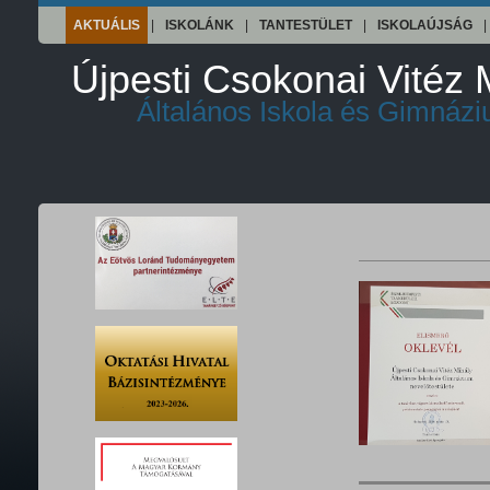
AKTUÁLIS
|
ISKOLÁNK
|
TANTESTÜLET
|
ISKOLAÚJSÁG
|
Újpesti Csokonai Vitéz 
Általános Iskola és Gimnáz