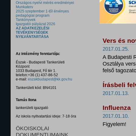
Országos nyelvi mérés eredményei
Munkaterv
2025 szeptember 1-től érvényes
pedagógiai program
Tankönyvek
Igazgatói pályázat 2026
AZ ADATKEZELÉSI
TEVÉKENYSÉGEK
NYILVÁNTARTÁSA
Vers és no
2017.01.25.
Az intézmény fenntartója:
A Budapesti 
Észak - Budapesti Tankerületi
Osztálya vers-
Központ
felső tagozat
1033 Budapest, Fő tér 1.
telefon:+36 (1) 437-86-52
e-mail:
eszakbudapest@kk.gov.hu
Írásbeli fe
Tankerületi kód: BN4101
2017.01.13.
Tamás Ilona
Influenza
tankerületi igazgató
2017.01.10.
Az iskola nyitvatartási ideje: 7-18 óra
Figyelem!
ÖKOISKOLAI
DOKUMENTUMAINK