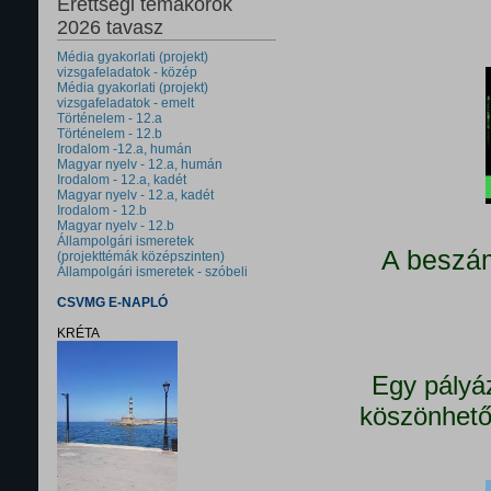
Érettségi témakörök
2026 tavasz
Média gyakorlati (projekt)
vizsgafeladatok - közép
Média gyakorlati (projekt)
vizsgafeladatok - emelt
Történelem - 12.a
Történelem - 12.b
Irodalom -12.a, humán
Magyar nyelv - 12.a, humán
Irodalom - 12.a, kadét
Magyar nyelv - 12.a, kadét
Irodalom - 12.b
Magyar nyelv - 12.b
Állampolgári ismeretek
A beszám
(projekttémák középszinten)
Állampolgári ismeretek - szóbeli
CSVMG E-NAPLÓ
KRÉTA
Egy pályá
köszönhető