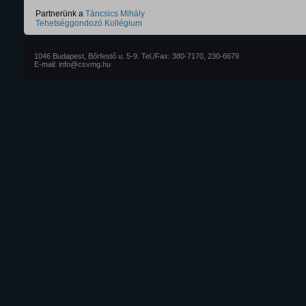
Partnerünk a
Táncsics Mihály
Tehetséggondozó Kollégium
1046 Budapest, Bőrfestő u. 5-9. Tel./Fax: 380-7170, 230-6679
E-mail: info@csvmg.hu