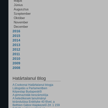
Május
Június
Augusztus
Szeptember
Október
November
December
2016
2015
2014
2013
2012
2011
2010
2009
2008
Határtalanul Blog
A Csokonai Határtalanul blogja
Látogatás a Parlamentben
Képeslap Budapestről
A gimnazisták beszámolója
A hetedikesek tanulmányi
kirándulása Erdélybe 40 fővel, a
Bethlen Gábor Alapkezelő Zrt. 1 159