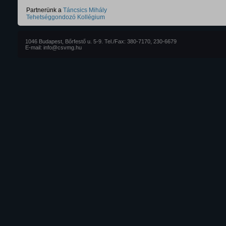
Partnerünk a
Táncsics Mihály
Tehetséggondozó Kollégium
1046 Budapest, Bőrfestő u. 5-9. Tel./Fax: 380-7170, 230-6679
E-mail: info@csvmg.hu