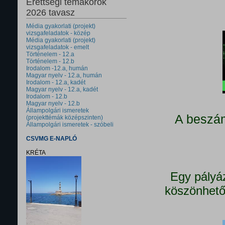
Érettségi témakörök
2026 tavasz
Média gyakorlati (projekt)
vizsgafeladatok - közép
Média gyakorlati (projekt)
vizsgafeladatok - emelt
Történelem - 12.a
Történelem - 12.b
Irodalom -12.a, humán
Magyar nyelv - 12.a, humán
Irodalom - 12.a, kadét
Magyar nyelv - 12.a, kadét
Irodalom - 12.b
Magyar nyelv - 12.b
Állampolgári ismeretek
A beszám
(projekttémák középszinten)
Állampolgári ismeretek - szóbeli
CSVMG E-NAPLÓ
KRÉTA
Egy pályá
köszönhető