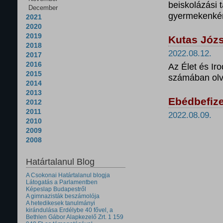
beiskolázási
December
gyermekenkén
2021
2020
2019
Kutas Józs
2018
2022.08.12.
2017
2016
Az Élet és Ir
2015
számában olva
2014
2013
Ebédbefize
2012
2011
2022.08.09.
2010
2009
2008
Határtalanul Blog
A Csokonai Határtalanul blogja
Látogatás a Parlamentben
Képeslap Budapestről
A gimnazisták beszámolója
A hetedikesek tanulmányi
kirándulása Erdélybe 40 fővel, a
Bethlen Gábor Alapkezelő Zrt. 1 159