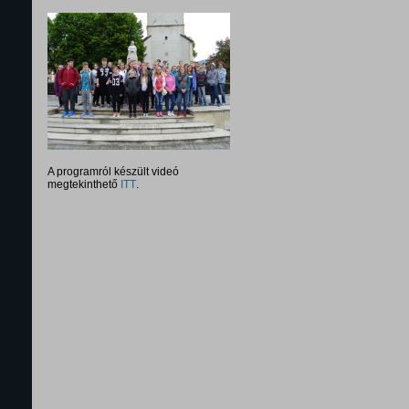
A programról készült videó
megtekinthető
ITT
.