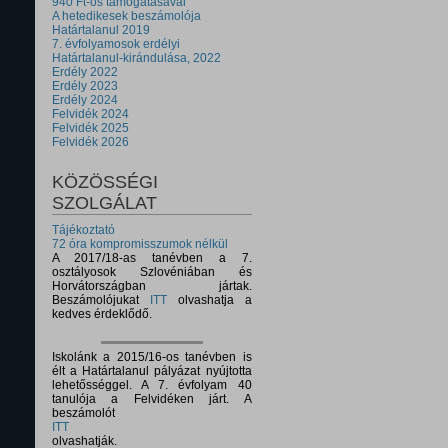
940 Ft-os támogatásával
A hetedikesek beszámolója
Határtalanul 2019
7. évfolyamosok erdélyi
Határtalanul-kirándulása, 2022
Erdély 2022
Erdély 2023
Erdély 2024
Felvidék 2024
Felvidék 2025
Felvidék 2026
KÖZÖSSÉGI
SZOLGÁLAT
Tájékoztató
72 óra kompromisszumok nélkül
A 2017/18-as tanévben a 7.
osztályosok Szlovéniában és
Horvátországban jártak.
Beszámolójukat
ITT
olvashatja a
kedves érdeklődő.
Iskolánk a 2015/16-os tanévben is
élt a Határtalanul pályázat nyújtotta
lehetősséggel. A 7. évfolyam 40
tanulója a Felvidéken járt. A
beszámolót
ITT
olvashatják.