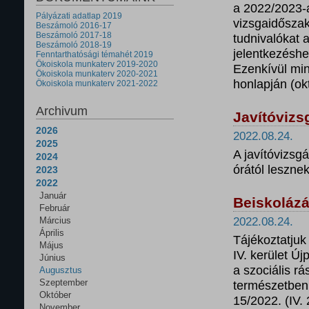
a 2022/2023-
Pályázati adatlap 2019
vizsgaidőszak
Beszámoló 2016-17
Beszámoló 2017-18
tudnivalókat a
Beszámoló 2018-19
jelentkezéshe
Fenntarthatósági témahét 2019
Ökoiskola munkaterv 2019-2020
Ezenkívül mi
Ökoiskola munkaterv 2020-2021
honlapján (ok
Ökoiskola munkaterv 2021-2022
Archivum
Javítóvizs
2026
2022.08.24.
2025
A javítóvizsg
2024
órától leszne
2023
2022
Január
Beiskolázá
Február
Március
2022.08.24.
Április
Tájékoztatjuk
Május
IV. kerület Ú
Június
a szociális rá
Augusztus
Szeptember
természetben n
Október
15/2022. (IV.
November