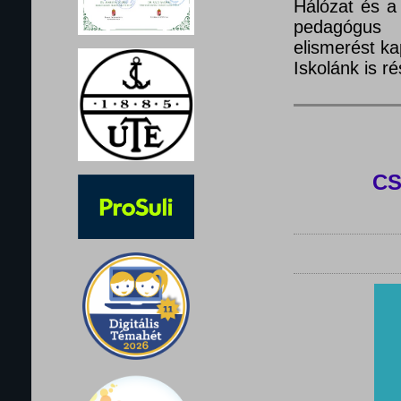
Hálózat és a
pedagógus 
elismerést ka
Iskolánk is 
C