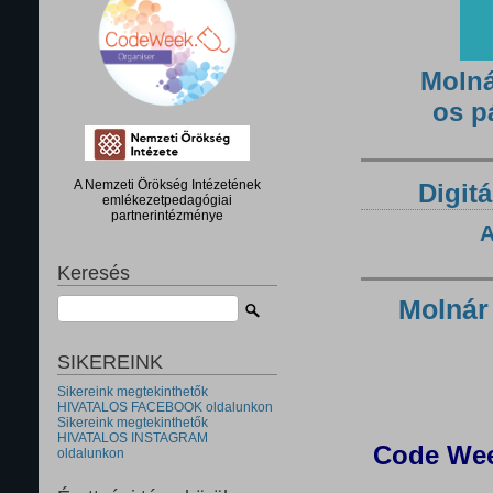
Molná
os p
A Nemzeti Örökség Intézetének
Digitá
emlékezetpedagógiai
partnerintézménye
A
Keresés
Molnár
SIKEREINK
Sikereink megtekinthetők
HIVATALOS FACEBOOK oldalunkon
Sikereink megtekinthetők
HIVATALOS INSTAGRAM
Code Wee
oldalunkon