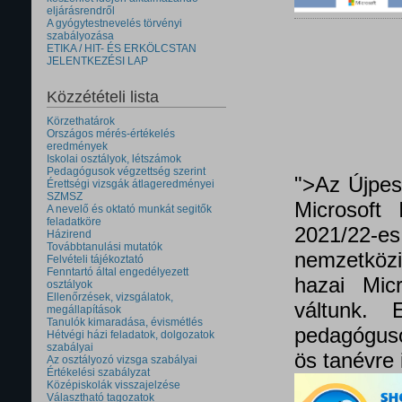
eljárásrendről
A gyógytestnevelés törvényi
szabályozása
ETIKA / HIT- ÉS ERKÖLCSTAN
JELENTKEZÉSI LAP
Közzétételi lista
Körzethatárok
Országos mérés-értékelés
eredmények
Iskolai osztályok, létszámok
Pedagógusok végzettség szerint
">Az Újpes
Érettségi vizsgák átlageredményei
SZMSZ
Microsoft 
A nevelő és oktató munkát segitők
feladatköre
2021/22
Házirend
Továbbtanulási mutatók
nemzetközi 
Felvételi tájékoztató
Fenntartó által engedélyezett
hazai Micr
osztályok
Ellenőrzések, vizsgálatok,
váltunk.
megállapítások
Tanulók kimaradása, évismétlés
pedagóguso
Hétvégi házi feladatok, dolgozatok
szabályai
ös tanévre 
Az osztályozó vizsga szabályai
Értékelési szabályzat
Középiskolák visszajelzése
Választható tagozatok