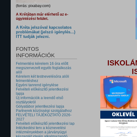
(forrás: pixabay.com)
A Krétában már elérhető az e-
ügyintézési felület.
A Kréta jelszóval kapcsolatos
problémákat (jelszó igénylés...)
ITT tudják jelezni.
FONTOS
INFORMÁCIÓK
ISKOLÁ
Felmentési kérelem 16 óra előtt
megszervezett egyéb foglalkozás
I
alól
Kérelem két testnevelésóra alóli
felmentéshez
Egyéni tanrend igénylése
Felvételi előkészítő jelentkezési
lapja
Új információk a leendő első
osztályokról
Gólyatábor jelentkezési lapja
Partnerek közösségi szolgálathoz
FELVÉTELI TÁJÉKOZTATÓ 2026-
2027
Felvételi előkészítő jelentkezési lap
Intézkedési terv a köznevelési
intézményekben a járványügyi
készenlét idején alkalmazandó