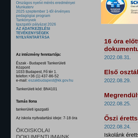
Országos nyelvi mérés eredményei
Munkaterv
2025 szeptember 1-től érvényes
pedagógiai program
Tankönyvek
Igazgatói pályázat 2026
AZ ADATKEZELÉSI
TEVÉKENYSÉGEK
NYILVÁNTARTÁSA
16 óra előt
dokument
Az intézmény fenntartója:
2022.08.31.
Észak - Budapesti Tankerületi
Központ
Első osztá
1033 Budapest, Fő tér 1.
telefon:+36 (1) 437-86-52
2022.08.29.
e-mail:
eszakbudapest@kk.gov.hu
Tankerületi kód: BN4101
Megrendült
Tamás Ilona
2022.08.25.
tankerületi igazgató
Őszi érett
Az iskola nyitvatartási ideje: 7-18 óra
2022.08.24.
ÖKOISKOLAI
Iskolánk érett
DOKUMENTUMAINK