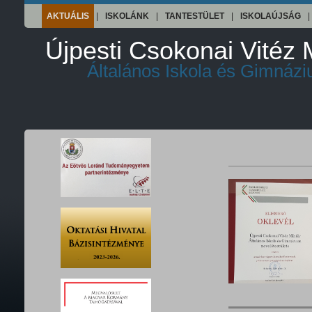
AKTUÁLIS
|
ISKOLÁNK
|
TANTESTÜLET
|
ISKOLAÚJSÁG
|
Újpesti Csokonai Vitéz 
Általános Iskola és Gimnáz