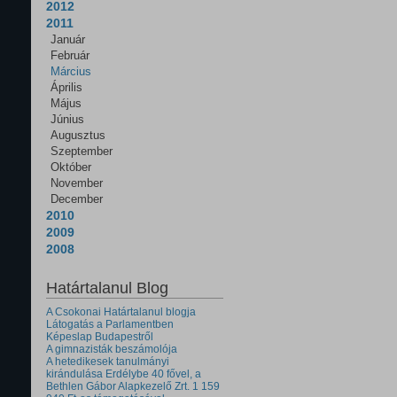
2012
2011
Január
Február
Március
Április
Május
Június
Augusztus
Szeptember
Október
November
December
2010
2009
2008
Határtalanul Blog
A Csokonai Határtalanul blogja
Látogatás a Parlamentben
Képeslap Budapestről
A gimnazisták beszámolója
A hetedikesek tanulmányi
kirándulása Erdélybe 40 fővel, a
Bethlen Gábor Alapkezelő Zrt. 1 159