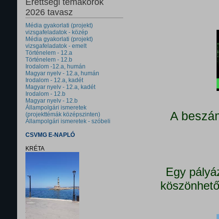
Érettségi témakörök
2026 tavasz
Média gyakorlati (projekt)
vizsgafeladatok - közép
Média gyakorlati (projekt)
vizsgafeladatok - emelt
Történelem - 12.a
Történelem - 12.b
Irodalom -12.a, humán
Magyar nyelv - 12.a, humán
Irodalom - 12.a, kadét
Magyar nyelv - 12.a, kadét
Irodalom - 12.b
Magyar nyelv - 12.b
Állampolgári ismeretek
A beszám
(projekttémák középszinten)
Állampolgári ismeretek - szóbeli
CSVMG E-NAPLÓ
KRÉTA
Egy pályá
köszönhető