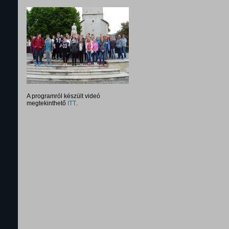
A programról készült videó
megtekinthető
ITT
.