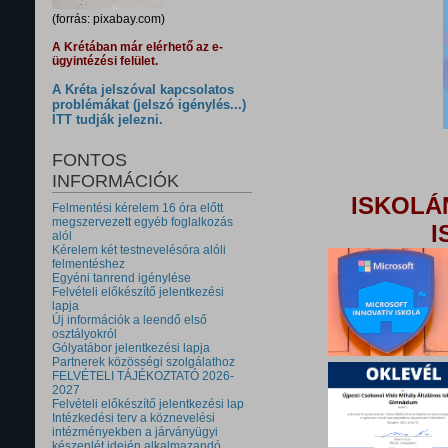
(forrás: pixabay.com)
A Krétában már elérhető az e-
ügyintézési felület.
A Kréta jelszóval kapcsolatos
problémákat (jelszó igénylés...)
ITT tudják jelezni.
FONTOS
INFORMÁCIÓK
ISKOLÁ
Felmentési kérelem 16 óra előtt
megszervezett egyéb foglalkozás
I
alól
Kérelem két testnevelésóra alóli
felmentéshez
Egyéni tanrend igénylése
Felvételi előkészítő jelentkezési
lapja
Új információk a leendő első
osztályokról
Gólyatábor jelentkezési lapja
Partnerek közösségi szolgálathoz
FELVÉTELI TÁJÉKOZTATÓ 2026-
2027
Felvételi előkészítő jelentkezési lap
Intézkedési terv a köznevelési
intézményekben a járványügyi
készenlét idején alkalmazandó