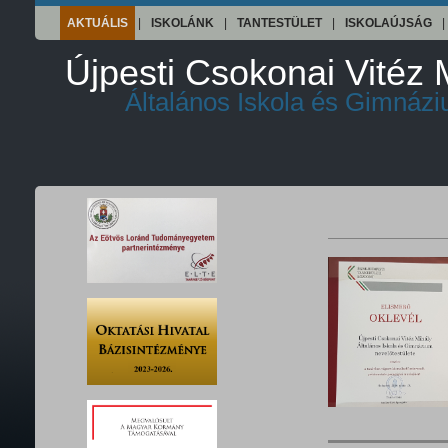
AKTUÁLIS
|
ISKOLÁNK
|
TANTESTÜLET
|
ISKOLAÚJSÁG
|
Újpesti Csokonai Vitéz 
Általános Iskola és Gimnáz