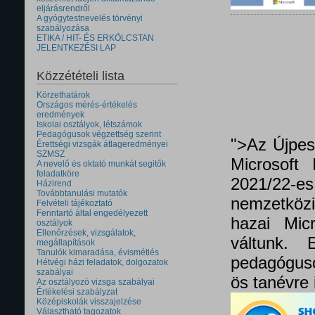
eljárásrendről
A gyógytestnevelés törvényi
szabályozása
ETIKA / HIT- ÉS ERKÖLCSTAN
JELENTKEZÉSI LAP
Közzétételi lista
Körzethatárok
Országos mérés-értékelés
eredmények
Iskolai osztályok, létszámok
Pedagógusok végzettség szerint
">Az Újpes
Érettségi vizsgák átlageredményei
SZMSZ
Microsoft 
A nevelő és oktató munkát segitők
feladatköre
2021/22
Házirend
Továbbtanulási mutatók
nemzetközi 
Felvételi tájékoztató
Fenntartó által engedélyezett
hazai Micr
osztályok
Ellenőrzések, vizsgálatok,
váltunk.
megállapítások
Tanulók kimaradása, évismétlés
pedagóguso
Hétvégi házi feladatok, dolgozatok
szabályai
ös tanévre 
Az osztályozó vizsga szabályai
Értékelési szabályzat
Középiskolák visszajelzése
Választható tagozatok