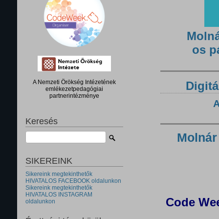
Molná
os p
A Nemzeti Örökség Intézetének
Digitá
emlékezetpedagógiai
partnerintézménye
A
Keresés
Molnár
SIKEREINK
Sikereink megtekinthetők
HIVATALOS FACEBOOK oldalunkon
Sikereink megtekinthetők
HIVATALOS INSTAGRAM
Code Wee
oldalunkon