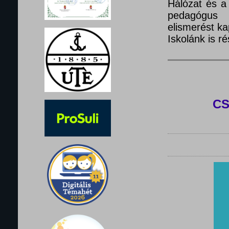
Hálózat és a
pedagógus 
elismerést ka
Iskolánk is 
C