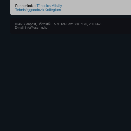
Partnerünk a
Táncsics Mihály
Tehetséggondozó Kollégium
1046 Budapest, Bőrfestő u. 5-9. Tel./Fax: 380-7170, 230-6679
E-mail: info@csvmg.hu