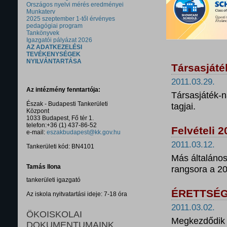
Országos nyelvi mérés eredményei
Munkaterv
2025 szeptember 1-től érvényes
pedagógiai program
Tankönyvek
Igazgatói pályázat 2026
AZ ADATKEZELÉSI
TEVÉKENYSÉGEK
NYILVÁNTARTÁSA
Társasjáté
2011.03.29.
Az intézmény fenntartója:
Társasjáték-
Észak - Budapesti Tankerületi
tagjai.
Központ
1033 Budapest, Fő tér 1.
telefon:+36 (1) 437-86-52
Felvételi 
e-mail:
eszakbudapest@kk.gov.hu
2011.03.12.
Tankerületi kód: BN4101
Más általános 
Tamás Ilona
rangsora a 20
tankerületi igazgató
ÉRETTSÉG
Az iskola nyitvatartási ideje: 7-18 óra
2011.03.02.
ÖKOISKOLAI
Megkezdődik 
DOKUMENTUMAINK