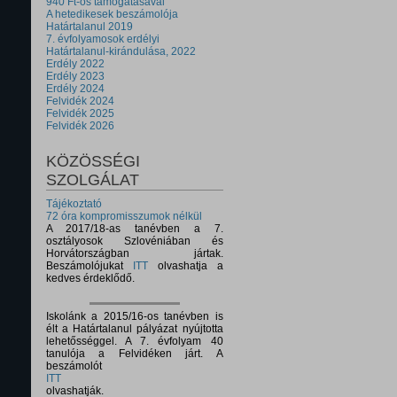
940 Ft-os támogatásával
A hetedikesek beszámolója
Határtalanul 2019
7. évfolyamosok erdélyi
Határtalanul-kirándulása, 2022
Erdély 2022
Erdély 2023
Erdély 2024
Felvidék 2024
Felvidék 2025
Felvidék 2026
KÖZÖSSÉGI
SZOLGÁLAT
Tájékoztató
72 óra kompromisszumok nélkül
A 2017/18-as tanévben a 7.
osztályosok Szlovéniában és
Horvátországban jártak.
Beszámolójukat
ITT
olvashatja a
kedves érdeklődő.
Iskolánk a 2015/16-os tanévben is
élt a Határtalanul pályázat nyújtotta
lehetősséggel. A 7. évfolyam 40
tanulója a Felvidéken járt. A
beszámolót
ITT
olvashatják.