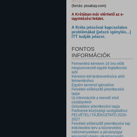
(forrás: pixabay.com)
A Krétában már elérhető az e-
ügyintézési felület.
A Kréta jelszóval kapcsolatos
problémákat (jelszó igénylés...)
ITT tudják jelezni.
FONTOS
INFORMÁCIÓK
Felmentési kérelem 16 óra előtt
megszervezett egyéb foglalkozás
alól
Kérelem két testnevelésóra alóli
felmentéshez
Egyéni tanrend igénylése
Felvételi előkészítő jelentkezési
lapja
Új információk a leendő első
osztályokról
Gólyatábor jelentkezési lapja
Partnerek közösségi szolgálathoz
FELVÉTELI TÁJÉKOZTATÓ 2026-
2027
Felvételi előkészítő jelentkezési lap
Intézkedési terv a köznevelési
intézményekben a járványügyi
készenlét idején alkalmazandó