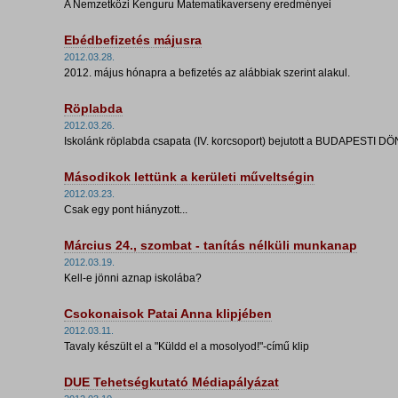
A Nemzetközi Kenguru Matematikaverseny eredményei
Ebédbefizetés májusra
2012.03.28.
2012. május hónapra a befizetés az alábbiak szerint alakul.
Röplabda
2012.03.26.
Iskolánk röplabda csapata (IV. korcsoport) bejutott a BUDAPESTI D
Másodikok lettünk a kerületi műveltségin
2012.03.23.
Csak egy pont hiányzott...
Március 24., szombat - tanítás nélküli munkanap
2012.03.19.
Kell-e jönni aznap iskolába?
Csokonaisok Patai Anna klipjében
2012.03.11.
Tavaly készült el a "Küldd el a mosolyod!"-című klip
DUE Tehetségkutató Médiapályázat