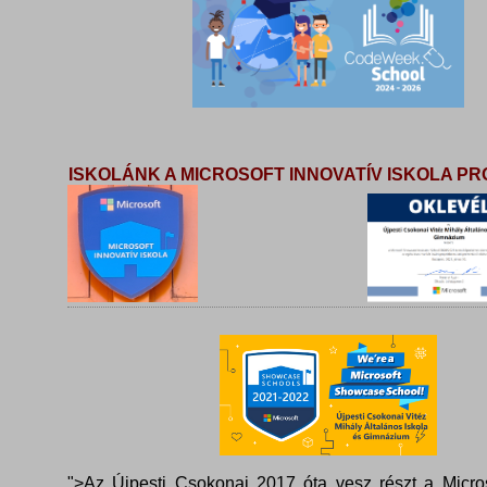
ISKOLÁNK A MICROSOFT INNOVATÍV ISKOLA 
">Az Újpesti Csokonai 2017 óta vesz részt a Micros