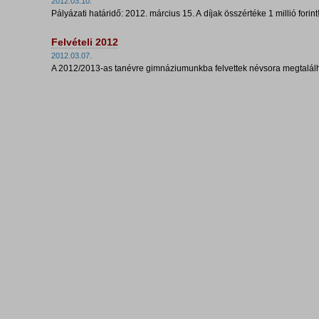
2012.03.10.
Pályázati határidő: 2012. március 15. A díjak összértéke 1 millió forint
Felvételi 2012
2012.03.07.
A 2012/2013-as tanévre gimnáziumunkba felvettek névsora megtalálha