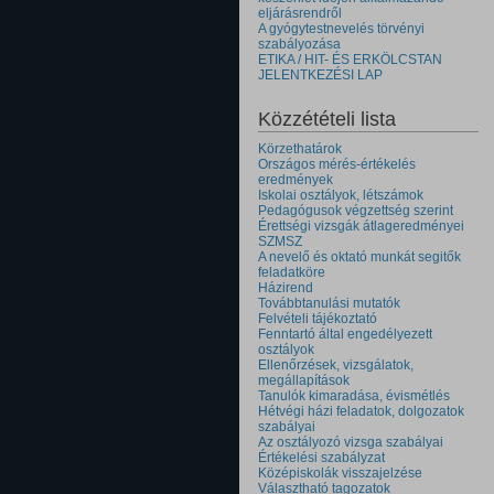
eljárásrendről
A gyógytestnevelés törvényi
szabályozása
ETIKA / HIT- ÉS ERKÖLCSTAN
JELENTKEZÉSI LAP
Közzétételi lista
Körzethatárok
Országos mérés-értékelés
eredmények
Iskolai osztályok, létszámok
Pedagógusok végzettség szerint
Érettségi vizsgák átlageredményei
SZMSZ
A nevelő és oktató munkát segitők
feladatköre
Házirend
Továbbtanulási mutatók
Felvételi tájékoztató
Fenntartó által engedélyezett
osztályok
Ellenőrzések, vizsgálatok,
megállapítások
Tanulók kimaradása, évismétlés
Hétvégi házi feladatok, dolgozatok
szabályai
Az osztályozó vizsga szabályai
Értékelési szabályzat
Középiskolák visszajelzése
Választható tagozatok