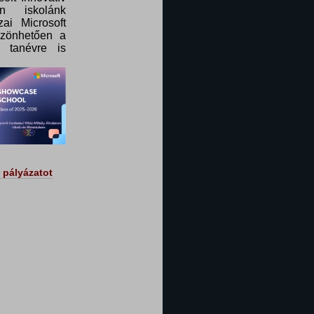
n iskolánk
ai Microsoft
szönhetően a
 tanévre is
 pályázatot