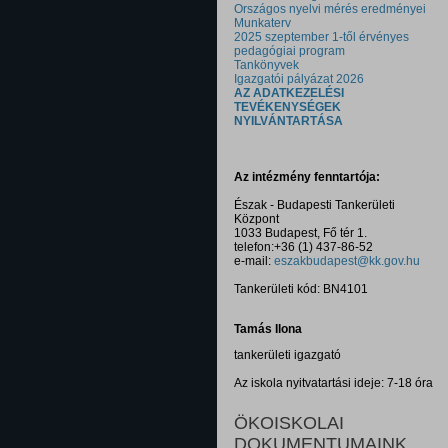
Országos nyelvi mérés eredményei
Munkaterv
2025 szeptember 1-től érvényes
pedagógiai program
Tankönyvek
Igazgatói pályázat 2026
AZ ADATKEZELÉSI
TEVÉKENYSÉGEK
NYILVÁNTARTÁSA
Az intézmény fenntartója:
Észak - Budapesti Tankerületi
Központ
1033 Budapest, Fő tér 1.
telefon:+36 (1) 437-86-52
e-mail:
eszakbudapest@kk.gov.hu
Tankerületi kód: BN4101
Tamás Ilona
tankerületi igazgató
Az iskola nyitvatartási ideje: 7-18 óra
ÖKOISKOLAI
DOKUMENTUMAINK