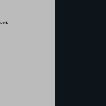
!
tó itt.