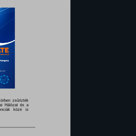
örben zsűrizték
ai Hálózat és a
enciák közé is