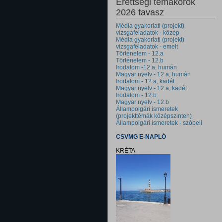
Érettségi témakörök
2026 tavasz
Média gyakorlati (projekt)
vizsgafeladatok - közép
Média gyakorlati (projekt)
vizsgafeladatok - emelt
Történelem - 12.a
Történelem - 12.b
Irodalom -12.a, humán
Magyar nyelv - 12.a, humán
Irodalom - 12.a, kadét
Magyar nyelv - 12.a, kadét
Irodalom - 12.b
Magyar nyelv - 12.b
Állampolgári ismeretek
(projekttémák középszinten)
Állampolgári ismeretek - szóbeli
CSVMG E-NAPLÓ
KRÉTA