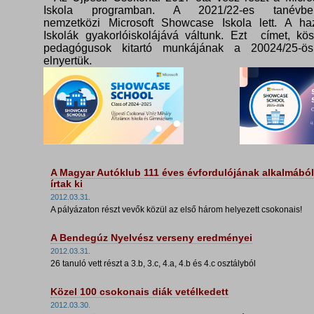
Iskola programban. A 2021/22-es tanévbe
nemzetközi Microsoft Showcase Iskola lett. A haz
Iskolák gyakorlóiskolájává váltunk. Ezt címet, kö
pedagógusok kitartó munkájának a 20024/25-ös
elnyertük.
A Magyar Autóklub 111 éves évfordulójának alkalmából
írtak ki
2012.03.31.
A pályázaton részt vevők közül az első három helyezett csokonais!
A Bendegúz Nyelvész verseny eredményei
2012.03.31.
26 tanuló vett részt a 3.b, 3.c, 4.a, 4.b és 4.c osztályból
Közel 100 csokonais diák vetélkedett
2012.03.30.