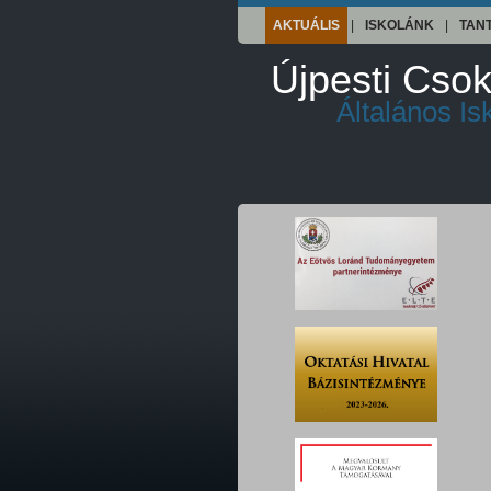
AKTUÁLIS
|
ISKOLÁNK
|
TAN
Újpesti Csok
Általános I