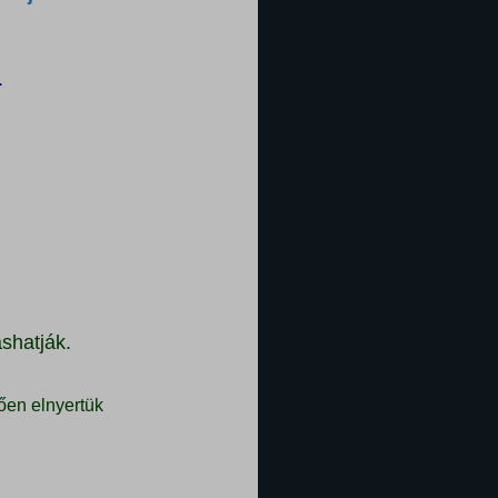
.
shatják.
ően elnyertük