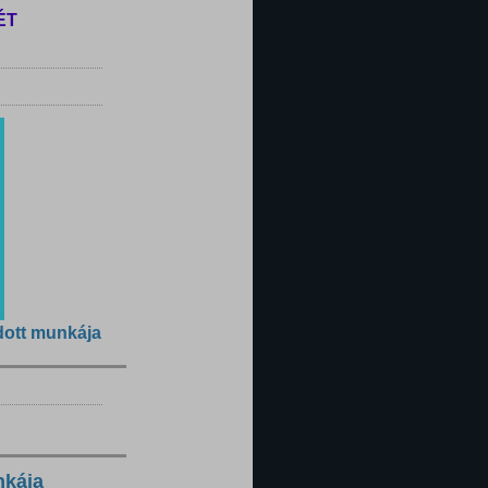
ÉT
dott munkája
nkája