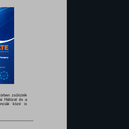
örben zsűrizték
ai Hálózat és a
enciák közé is