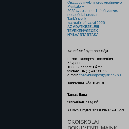
Országos nyelvi mérés eredményei
Munkaterv
2025 szeptember 1-től érvényes
pedagógiai program
Tankönyvek
Igazgatói pályázat 2026
AZ ADATKEZELÉSI
TEVÉKENYSÉGEK
NYILVÁNTARTÁSA
Az intézmény fenntartója:
Észak - Budapesti Tankerületi
Központ
1033 Budapest, Fő tér 1.
telefon:+36 (1) 437-86-52
e-mail:
eszakbudapest@kk.gov.hu
Tankerületi kód: BN4101
Tamás Ilona
tankerületi igazgató
Az iskola nyitvatartási ideje: 7-18 óra
ÖKOISKOLAI
DOKUMENTUMAINK