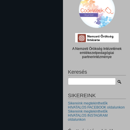
A Nemzeti Örökség Intézetének
emlékezetpedagógiai
partnerintézménye
Keresés
SIKEREINK
Sikereink megtekinthetők
HIVATALOS FACEBOOK oldalunkon
Sikereink megtekinthetők
HIVATALOS INSTAGRAM
oldalunkon