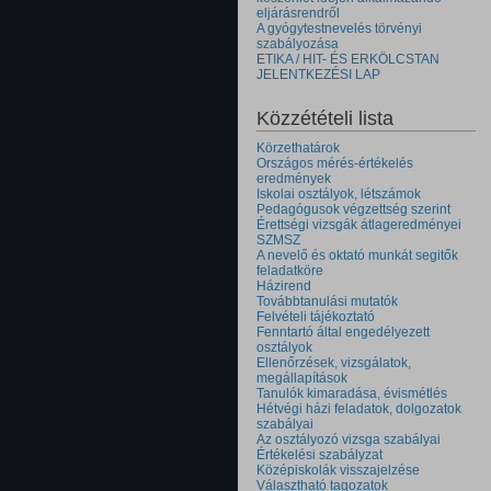
eljárásrendről
A gyógytestnevelés törvényi
szabályozása
ETIKA / HIT- ÉS ERKÖLCSTAN
JELENTKEZÉSI LAP
Közzétételi lista
Körzethatárok
Országos mérés-értékelés
eredmények
Iskolai osztályok, létszámok
Pedagógusok végzettség szerint
Érettségi vizsgák átlageredményei
SZMSZ
A nevelő és oktató munkát segitők
feladatköre
Házirend
Továbbtanulási mutatók
Felvételi tájékoztató
Fenntartó által engedélyezett
osztályok
Ellenőrzések, vizsgálatok,
megállapítások
Tanulók kimaradása, évismétlés
Hétvégi házi feladatok, dolgozatok
szabályai
Az osztályozó vizsga szabályai
Értékelési szabályzat
Középiskolák visszajelzése
Választható tagozatok