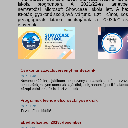
Iskola programban. A 2021/22-es tanévbe
nemzetközi Microsoft Showcase Iskola lett. A haz
Iskolák gyakorlóiskolájává váltunk. Ezt címet, kö
pedagógusok kitartó munkájának a 20024/25-ös
elnyertük.
Csokonai-szavalóversenyt rendeztünk
2018.11.30.
November 29-én, a jubileumi rendezvénysorozatunk keretében szava
rendeztünk, melyen nemcsak saját diákjaink, hanem újpesti általános
középiskolai tanulók is részt vehettek.
Programok leendő első osztályosoknak
2018.11.29.
Tisztelt Érdeklődők!
Ebédbefizetés, 2018. december
2018.11.08.