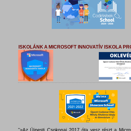
ISKOLÁNK A MICROSOFT INNOVATÍV ISKOLA 
">Az Újpesti Csokonai 2017 óta vesz részt a Micros