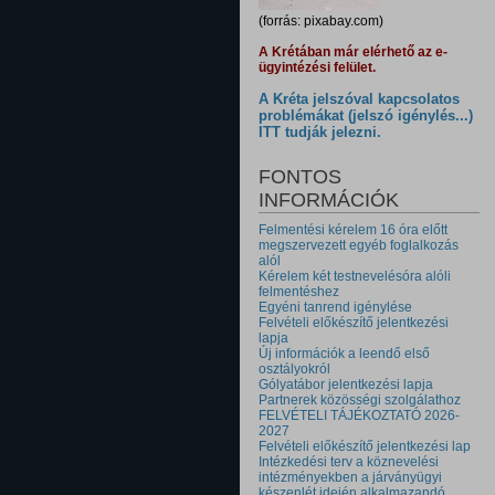
(forrás: pixabay.com)
A Krétában már elérhető az e-
ügyintézési felület.
A Kréta jelszóval kapcsolatos
problémákat (jelszó igénylés...)
ITT tudják jelezni.
FONTOS
INFORMÁCIÓK
Felmentési kérelem 16 óra előtt
megszervezett egyéb foglalkozás
alól
Kérelem két testnevelésóra alóli
felmentéshez
Egyéni tanrend igénylése
Felvételi előkészítő jelentkezési
lapja
Új információk a leendő első
osztályokról
Gólyatábor jelentkezési lapja
Partnerek közösségi szolgálathoz
FELVÉTELI TÁJÉKOZTATÓ 2026-
2027
Felvételi előkészítő jelentkezési lap
Intézkedési terv a köznevelési
intézményekben a járványügyi
készenlét idején alkalmazandó