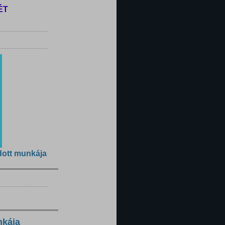
ÉT
dott munkája
nkája