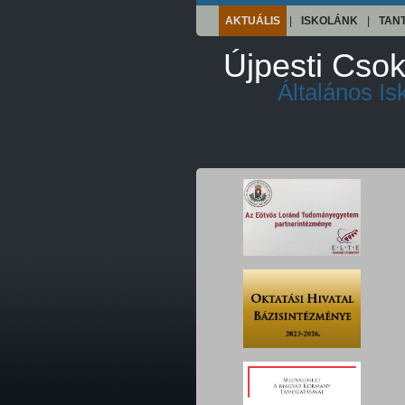
AKTUÁLIS
|
ISKOLÁNK
|
TAN
Újpesti Csok
Általános I