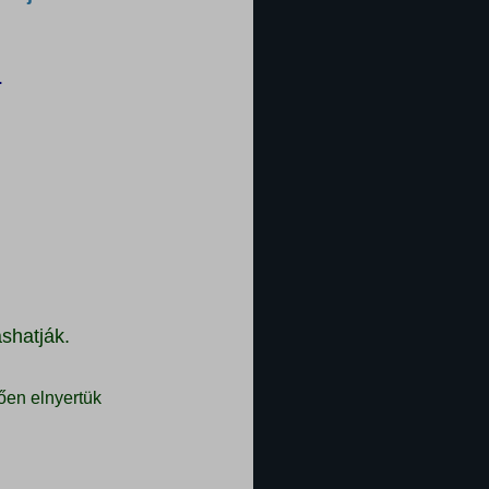
.
shatják.
ően elnyertük