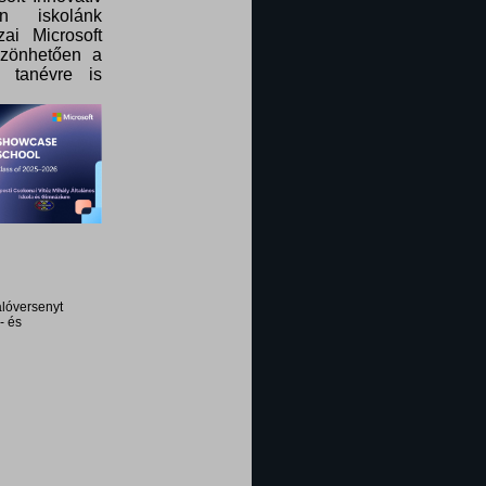
n iskolánk
ai Microsoft
szönhetően a
 tanévre is
lóversenyt
- és