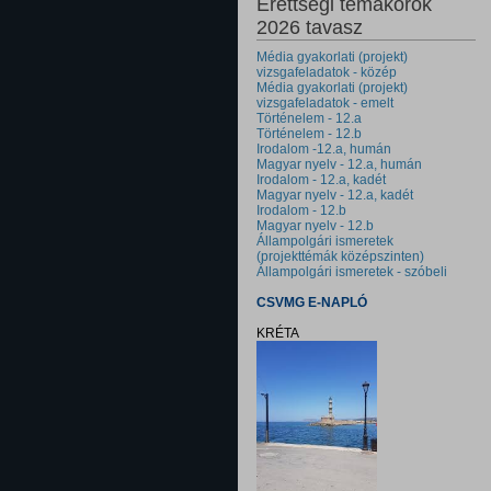
Érettségi témakörök
2026 tavasz
Média gyakorlati (projekt)
vizsgafeladatok - közép
Média gyakorlati (projekt)
vizsgafeladatok - emelt
Történelem - 12.a
Történelem - 12.b
Irodalom -12.a, humán
Magyar nyelv - 12.a, humán
Irodalom - 12.a, kadét
Magyar nyelv - 12.a, kadét
Irodalom - 12.b
Magyar nyelv - 12.b
Állampolgári ismeretek
(projekttémák középszinten)
Állampolgári ismeretek - szóbeli
CSVMG E-NAPLÓ
KRÉTA